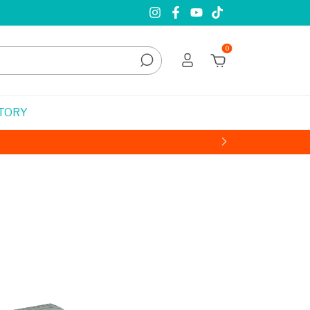
0
STORY