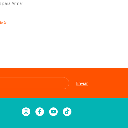
s para Armar
0
nterés