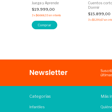
Juega y Aprende
Cuentos cortos
Dormir
$19.999,00
$15.899,00
3
x
$6.666,33
sin interés
3
x
$5.299,67
sin int
Comprar
Newsletter
Suscri
última
Categorías
Más i
Infantiles
Quién