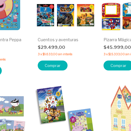
ntra Peppa
Cuentos y aventuras
Pizarra Mágic
$29.499,00
$45.999,0
3
x
$9.833,00
sin interés
3
x
$15.333,00
sin 
terés
Comprar
Comprar