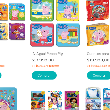
¡Al Agua! Peppa Pig
Cuentos para 
$17.999,00
$19.999,0
terés
3
x
$5.999,67
sin interés
3
x
$6.666,33
sin i
Comprar
Comprar