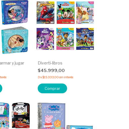
armar y jugar
Diverti-libros
0
$45.999,00
nterés
3
x
$15.333,00
sin interés
Comprar