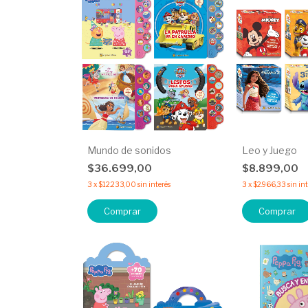
Mundo de sonidos
Leo y Juego
$36.699,00
$8.899,00
3
x
$12.233,00
sin interés
3
x
$2.966,33
sin in
Comprar
Comprar