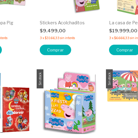
ppa Pig
Stickers Acolchaditos
La casa de P
$9.499,00
$19.999,0
nterés
3
x
$3.166,33
sin interés
3
x
$6.666,33
sin i
Comprar
Sin stock
Sin stock