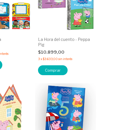
a
La Hora del cuento - Peppa
Pig
0
$10.899,00
interés
3
x
$3.633,00
sin interés
Comprar