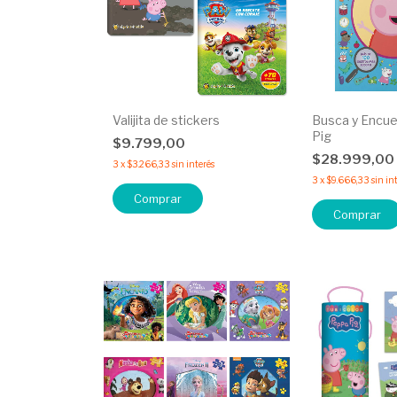
Valijita de stickers
Busca y Encue
Pig
$9.799,00
$28.999,00
3
x
$3.266,33
sin interés
3
x
$9.666,33
sin in
Comprar