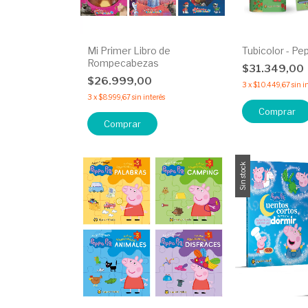
Mi Primer Libro de
Tubicolor - Pe
Rompecabezas
$31.349,00
$26.999,00
3
x
$10.449,67
sin i
3
x
$8.999,67
sin interés
Comprar
Sin stock