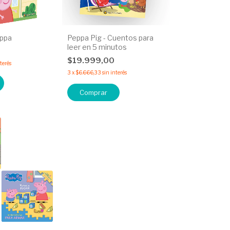
eppa
Peppa Pig - Cuentos para
leer en 5 minutos
0
$19.999,00
nterés
3
x
$6.666,33
sin interés