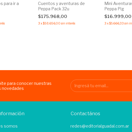
 para ir a
Cuentos y aventuras de
Mini Aventura
Peppa Pack 32u
Peppa Pig
$175.968,00
$16.999,0
erés
3
x
$58.656,00
sin interés
3
x
$5.666,33
sin i
bite para conocer nuestras
s novedades
nformación
Contactános
es somos
redes@editorialguadal.com.ar