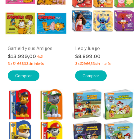
Garfield y sus Amigos
Leo y Juego
$13.999,00
$8.899,00
4x3
3
x
$4.666,33
sin interés
3
x
$2.966,33
sin interés
Comprar
Comprar