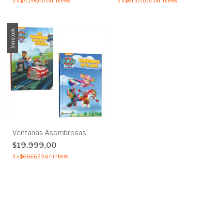
3
x
$71.196,00
sin interés
3
x
$61.320,00
sin interés
Sin stock
Ventanas Asombrosas
$19.999,00
3
x
$6.666,33
sin interés