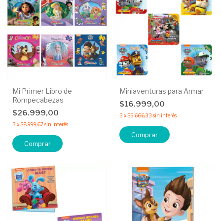
Mi Primer Libro de
Miniaventuras para Armar
Rompecabezas
$16.999,00
$26.999,00
3
x
$5.666,33
sin interés
3
x
$8.999,67
sin interés
Comprar
Comprar