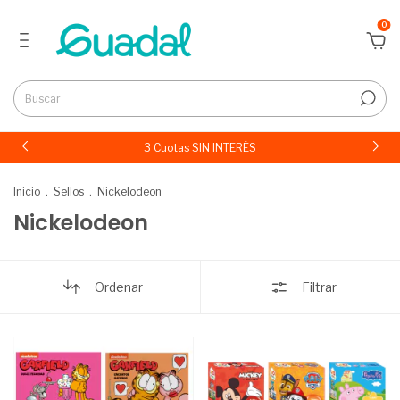
0
3 Cuotas SIN INTERÉS
Inicio
.
Sellos
.
Nickelodeon
Nickelodeon
Ordenar
Filtrar