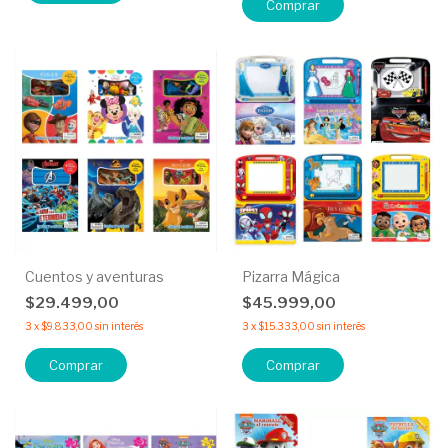
Cuentos y aventuras
Pizarra Mágica
$29.499,00
$45.999,00
3
x
$9.833,00
sin interés
3
x
$15.333,00
sin interés
Comprar
Comprar