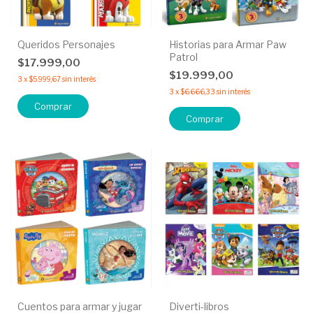
Queridos Personajes
Historias para Armar Paw
Patrol
$17.999,00
$19.999,00
3
x
$5.999,67
sin interés
3
x
$6.666,33
sin interés
Comprar
Comprar
Cuentos para armar y jugar
Diverti-libros