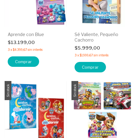
Aprende con Blue
Sé Valiente, Pequeño
Cachorro
$13.199,00
$5.999,00
3
x
$4.399,67
sin interés
3
x
$1.999,67
sin interés
Comprar
Sin stock
Sin stock