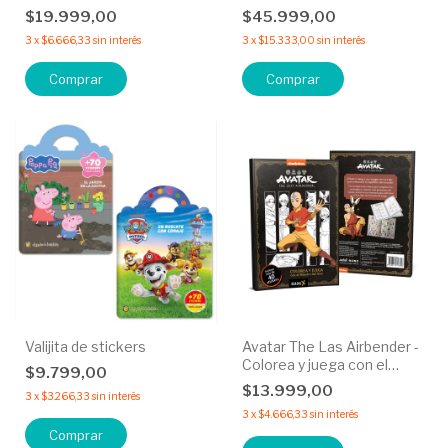
$19.999,00
$45.999,00
3
x
$6.666,33
sin interés
3
x
$15.333,00
sin interés
Comprar
Comprar
Valijita de stickers
Avatar The Las Airbender -
Colorea y juega con el
$9.799,00
maesto del aire.
$13.999,00
3
x
$3.266,33
sin interés
3
x
$4.666,33
sin interés
Comprar