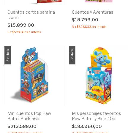
Cuentos cortos para ir a
Cuentos y Aventuras
Dormir
$18.799,00
$15.899,00
3
x
$6.266,33
sin interés
3
x
$5.299,67
sin interés
Sin stock
Sin stock
Mini cuentos Pop Paw
Mis personajes favoritos
Patrol Pack 56u
Paw Patrol y Blue 40u
$213.588,00
$183.960,00