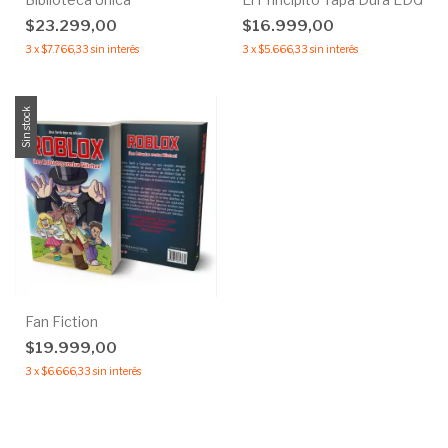
$23.299,00
$16.999,00
3
x
$7.766,33
sin interés
3
x
$5.666,33
sin interés
Sin stock
Fan Fiction
$19.999,00
3
x
$6.666,33
sin interés