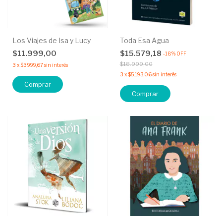
Los Viajes de Isa y Lucy
Toda Esa Agua
$11.999,00
$15.579,18
-
18
%
OFF
$18.999,00
3
x
$3.999,67
sin interés
3
x
$5.193,06
sin interés
Comprar