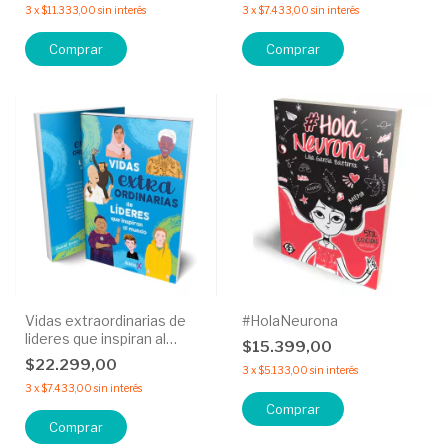
3
x
$11.333,00
sin interés
3
x
$7.433,00
sin interés
Vidas extraordinarias de
#HolaNeurona
lideres que inspiran al
$15.399,00
mundo
$22.299,00
3
x
$5.133,00
sin interés
3
x
$7.433,00
sin interés