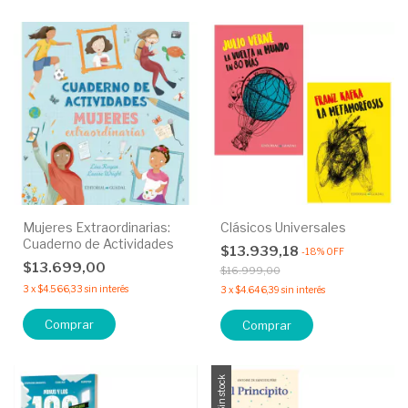
Mujeres Extraordinarias:
Clásicos Universales
Cuaderno de Actividades
$13.939,18
-
18
%
OFF
$13.699,00
$16.999,00
3
x
$4.566,33
sin interés
3
x
$4.646,39
sin interés
Comprar
Sin stock