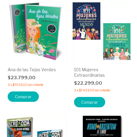
Ana de las Tejas Verdes
101 Mujeres
Extraordinarias
$23.799,00
$22.299,00
3
x
$7.933,00
sin interés
3
x
$7.433,00
sin interés
Comprar