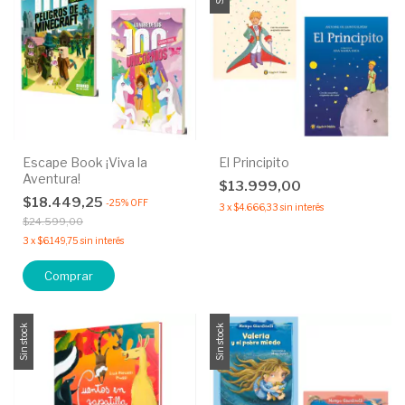
Escape Book ¡Viva la
El Principito
Aventura!
$13.999,00
$18.449,25
-
25
%
OFF
3
x
$4.666,33
sin interés
$24.599,00
3
x
$6.149,75
sin interés
Comprar
Sin stock
Sin stock