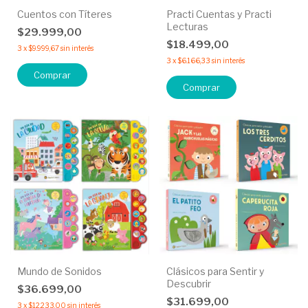
Cuentos con Títeres
Practi Cuentas y Practi
Lecturas
$29.999,00
$18.499,00
3
x
$9.999,67
sin interés
3
x
$6.166,33
sin interés
Comprar
Comprar
Mundo de Sonidos
Clásicos para Sentir y
Descubrir
$36.699,00
$31.699,00
3
x
$12.233,00
sin interés