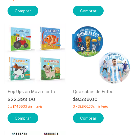
Comprar
Comprar
Pop Ups en Movimiento
Que sabes de Futbol
$22.399,00
$8.599,00
3
x
$7.466,33
sin interés
3
x
$2.866,33
sin interés
Comprar
Comprar