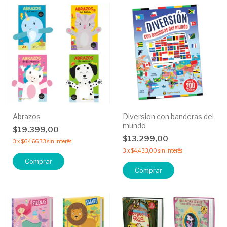
Abrazos
Diversion con banderas del
mundo
$19.399,00
$13.299,00
3
x
$6.466,33
sin interés
3
x
$4.433,00
sin interés
Comprar