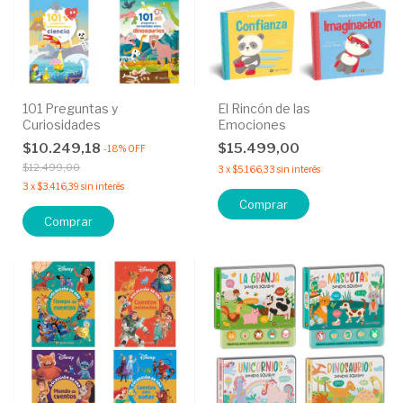
101 Preguntas y
El Rincón de las
Curiosidades
Emociones
$10.249,18
$15.499,00
-
18
%
OFF
$12.499,00
3
x
$5.166,33
sin interés
3
x
$3.416,39
sin interés
Comprar
Comprar