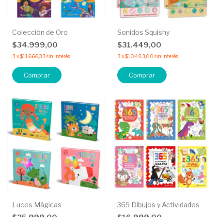
Colección de Oro
Sonidos Squishy
$34.999,00
$31.449,00
3
x
$11.666,33
sin interés
3
x
$10.483,00
sin interés
Comprar
Comprar
Luces Mágicas
365 Dibujos y Actividades