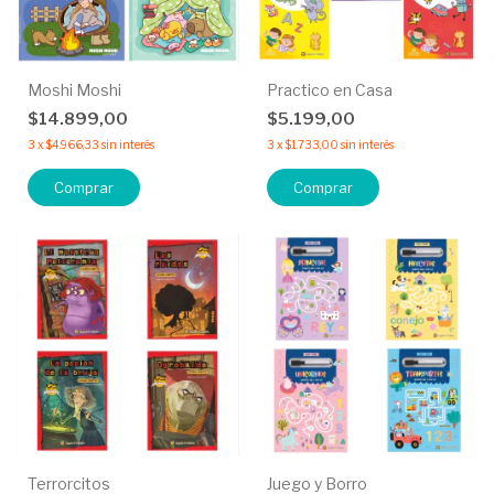
Moshi Moshi
Practico en Casa
$14.899,00
$5.199,00
3
x
$4.966,33
sin interés
3
x
$1.733,00
sin interés
Comprar
Comprar
Terrorcitos
Juego y Borro