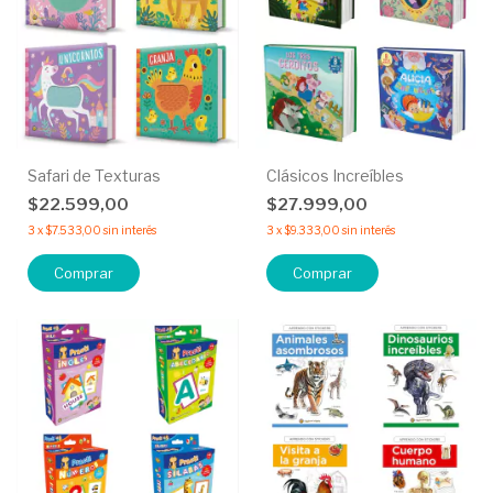
Safari de Texturas
Clásicos Increíbles
$22.599,00
$27.999,00
3
x
$7.533,00
sin interés
3
x
$9.333,00
sin interés
Comprar
Comprar