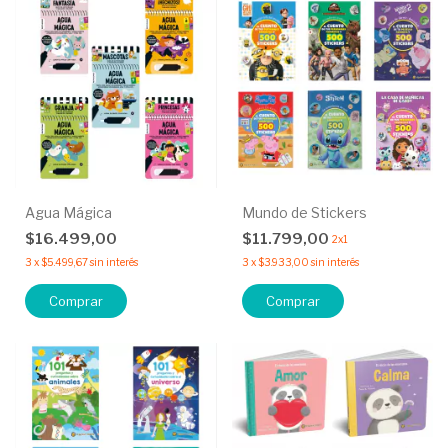
Agua Mágica
Mundo de Stickers
$16.499,00
$11.799,00
2x1
3
x
$5.499,67
sin interés
3
x
$3.933,00
sin interés
Comprar
Comprar