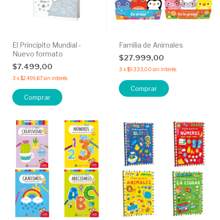
El Principito Mundial -
Familia de Animales
Nuevo formato
$27.999,00
$7.499,00
3
x
$9.333,00
sin interés
3
x
$2.499,67
sin interés
Comprar