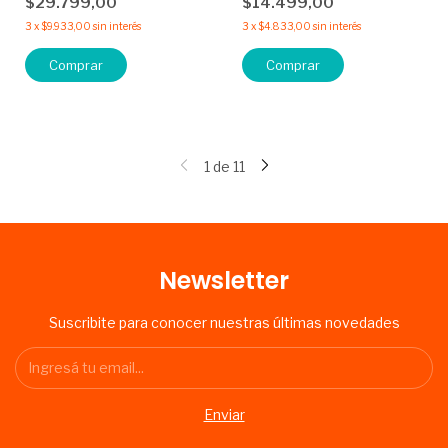
$29.799,00
$14.499,00
3
x
$9.933,00
sin interés
3
x
$4.833,00
sin interés
Comprar
1
de
11
Newsletter
Suscribite para conocer nuestras últimas novedades