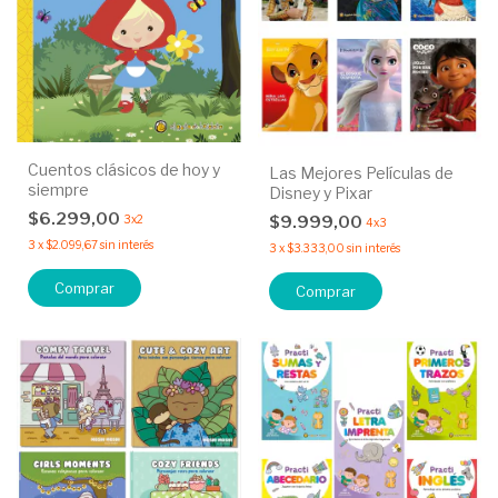
Cuentos clásicos de hoy y
Las Mejores Películas de
siempre
Disney y Pixar
$6.299,00
$9.999,00
3x2
4x3
3
x
$2.099,67
sin interés
3
x
$3.333,00
sin interés
Comprar
Comprar