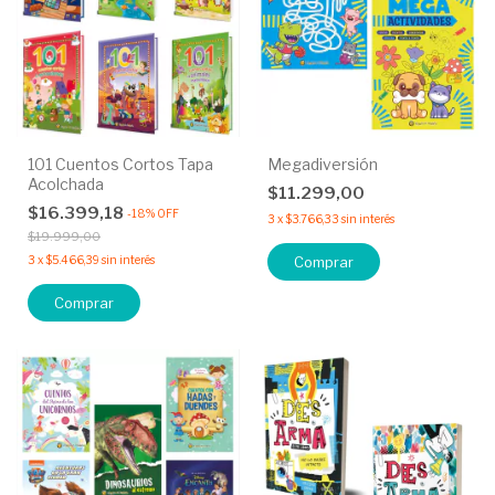
101 Cuentos Cortos Tapa
Megadiversión
Acolchada
$11.299,00
$16.399,18
-
18
%
OFF
3
x
$3.766,33
sin interés
$19.999,00
3
x
$5.466,39
sin interés
Comprar
Comprar