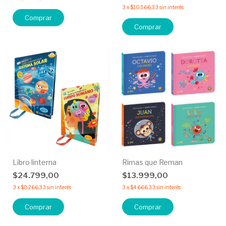
3
x
$10.566,33
sin interés
Comprar
Comprar
Libro linterna
Rimas que Reman
$24.799,00
$13.999,00
3
x
$8.266,33
sin interés
3
x
$4.666,33
sin interés
Comprar
Comprar