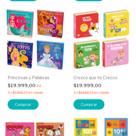
Princesas y Palabras
Crezco que te Crezco
$19.999,00
$19.999,00
2x1
3
x
$6.666,33
sin interés
3
x
$6.666,33
sin interés
Comprar
Comprar