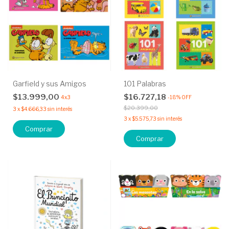
Garfield y sus Amigos
101 Palabras
$13.999,00
$16.727,18
4x3
-
18
%
OFF
$20.399,00
3
x
$4.666,33
sin interés
3
x
$5.575,73
sin interés
Comprar
Comprar