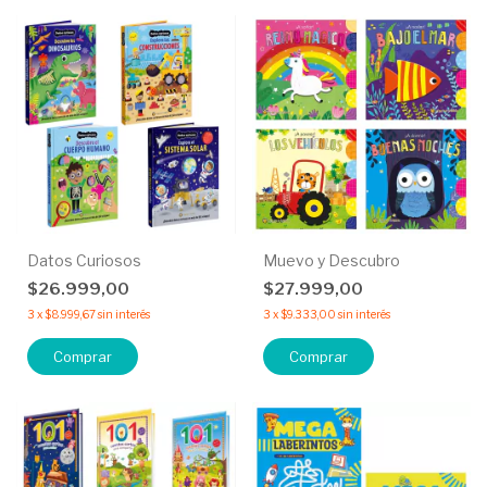
Datos Curiosos
Muevo y Descubro
$26.999,00
$27.999,00
3
x
$8.999,67
sin interés
3
x
$9.333,00
sin interés
Comprar
Comprar