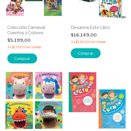
Colección Carnaval:
Desarma Este Libro
Cuentos y Colores
$16.149,00
$5.199,00
3
x
$5.383,00
sin interés
3
x
$1.733,00
sin interés
Comprar
Comprar