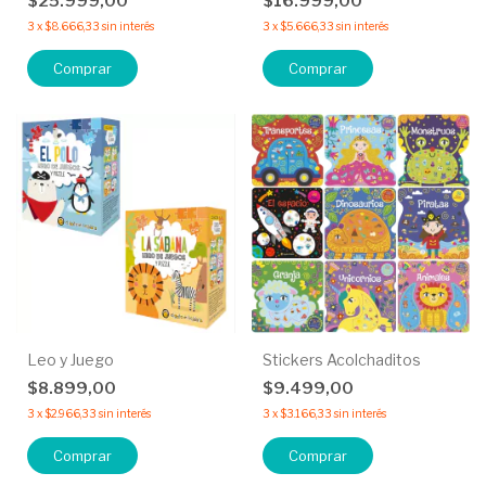
$25.999,00
$16.999,00
3
x
$8.666,33
sin interés
3
x
$5.666,33
sin interés
Comprar
Comprar
Leo y Juego
Stickers Acolchaditos
$8.899,00
$9.499,00
3
x
$2.966,33
sin interés
3
x
$3.166,33
sin interés
Comprar
Comprar