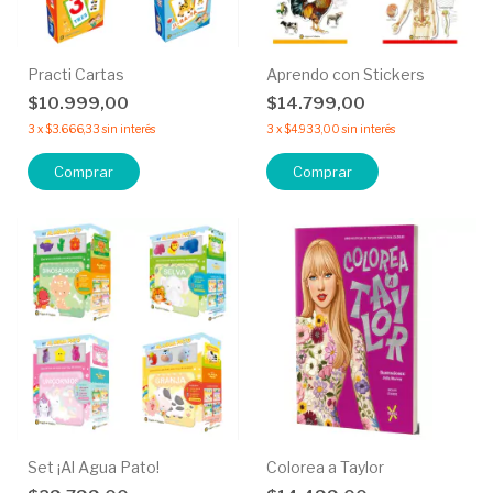
Practi Cartas
Aprendo con Stickers
$10.999,00
$14.799,00
3
x
$3.666,33
sin interés
3
x
$4.933,00
sin interés
Comprar
Comprar
Set ¡Al Agua Pato!
Colorea a Taylor