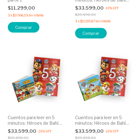
Aventura + Historias para
$11.299,00
$33.599,00
-
15
%
OFF
armar: ¡Listos para ayudar!
$39.498,00
3
x
$3.766,33
sin interés
3
x
$11.199,67
sin interés
Cuentos para leer en 5
Cuentos para leer en 5
minutos: Héroes de Bahía
minutos: Héroes de Bahía
Aventura + Historias para
Aventura + Historias para
$33.599,00
$33.599,00
-
15
%
OFF
-
15
%
OFF
armar: El cuartel cachorro
armar: Un equipo
$39.498,00
$39.498,00