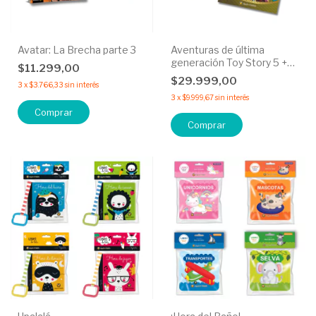
Avatar: La Brecha parte 3
Aventuras de última
generación Toy Story 5 +
$11.299,00
¡Hechos Para jugar! Toy
$29.999,00
3
x
$3.766,33
sin interés
Story 4 - 50% OFF
3
x
$9.999,67
sin interés