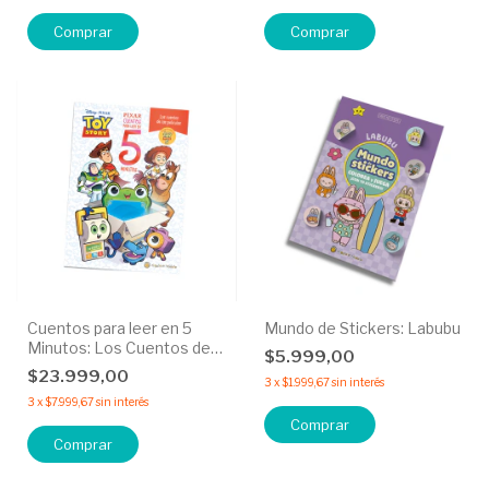
Cuentos para leer en 5
Mundo de Stickers: Labubu
Minutos: Los Cuentos de
$5.999,00
las Películas Toy Story 5
$23.999,00
3
x
$1.999,67
sin interés
3
x
$7.999,67
sin interés