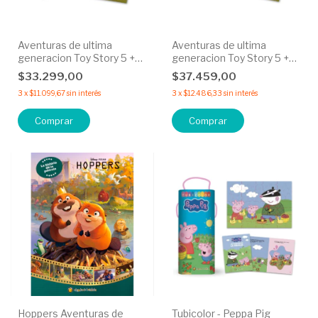
Aventuras de ultima
Aventuras de ultima
generacion Toy Story 5 +
generacion Toy Story 5 +
Juguetes al recate - 30%
Compañeros de aventuras
$33.299,00
$37.459,00
OFF
30% OFF
3
x
$11.099,67
sin interés
3
x
$12.486,33
sin interés
Hoppers Aventuras de
Tubicolor - Peppa Pig