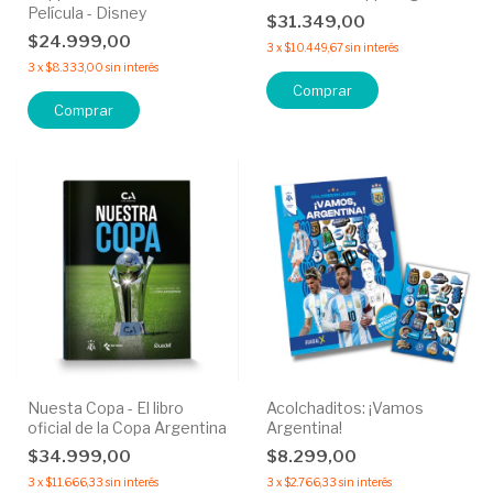
Película - Disney
$31.349,00
$24.999,00
3
x
$10.449,67
sin interés
3
x
$8.333,00
sin interés
Nuesta Copa - El libro
Acolchaditos: ¡Vamos
oficial de la Copa Argentina
Argentina!
$34.999,00
$8.299,00
3
x
$11.666,33
sin interés
3
x
$2.766,33
sin interés