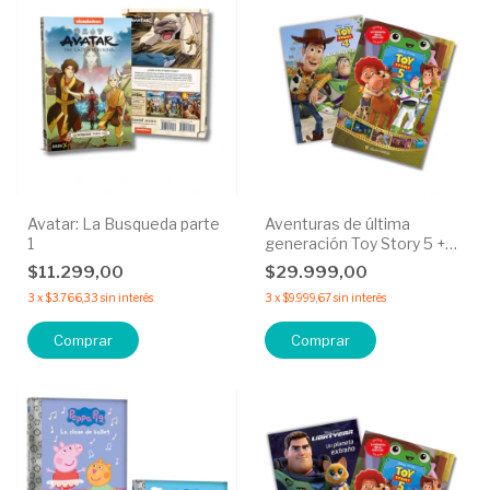
Avatar: La Busqueda parte
Aventuras de última
1
generación Toy Story 5 +
¡Hecho Para jugar! Toy
$11.299,00
$29.999,00
Story 4 - 50% OFF
3
x
$3.766,33
sin interés
3
x
$9.999,67
sin interés