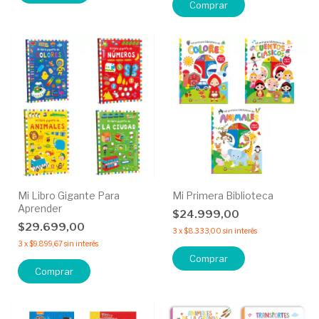
Comprar
Mi Libro Gigante Para
Mi Primera Biblioteca
Aprender
$24.999,00
$29.699,00
3
x
$8.333,00
sin interés
3
x
$9.899,67
sin interés
Comprar
Comprar