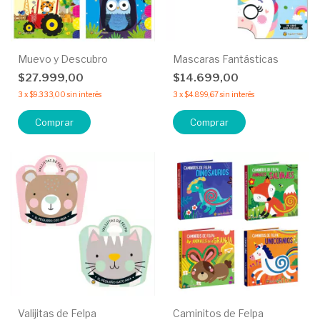
Muevo y Descubro
Mascaras Fantásticas
$27.999,00
$14.699,00
3
x
$9.333,00
sin interés
3
x
$4.899,67
sin interés
Comprar
Comprar
Valijitas de Felpa
Caminitos de Felpa