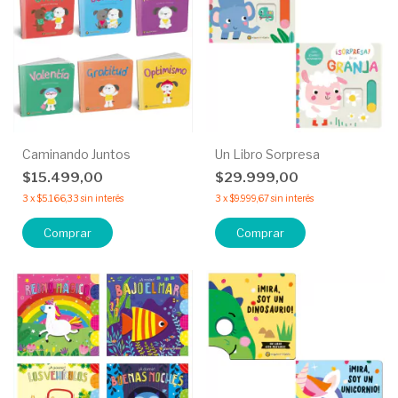
Caminando Juntos
Un Libro Sorpresa
$15.499,00
$29.999,00
3
x
$5.166,33
sin interés
3
x
$9.999,67
sin interés
Comprar
Comprar