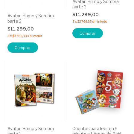
Avatar: Humo y Sombra
parte 2
$11.299,00
Avatar: Humo y Sombra
parte 3
3
x
$3.766,33
sin interés
$11.299,00
3
x
$3.766,33
sin interés
Avatar: Humo y Sombra
Cuentos para leer en 5
parte 1
minutos: Héroes de Bahía