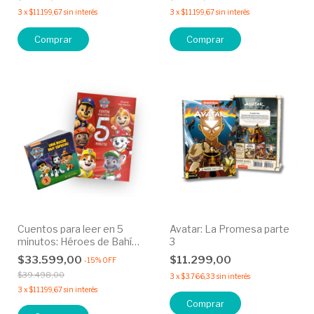
extraordinario
3
x
$11.199,67
sin interés
3
x
$11.199,67
sin interés
Cuentos para leer en 5
Avatar: La Promesa parte
minutos: Héroes de Bahía
3
Aventura + Historias para
$33.599,00
$11.299,00
-
15
%
OFF
armar: Una noche muy
$39.498,00
3
x
$3.766,33
sin interés
especial
3
x
$11.199,67
sin interés