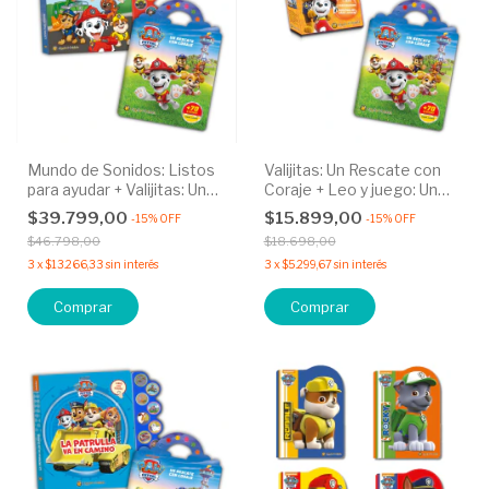
Mundo de Sonidos: Listos
Valijitas: Un Rescate con
para ayudar + Valijitas: Un
Coraje + Leo y juego: Un
Rescate con Coraje
juego de Básquet
$39.799,00
$15.899,00
-
15
%
OFF
-
15
%
OFF
$46.798,00
$18.698,00
3
x
$13.266,33
sin interés
3
x
$5.299,67
sin interés