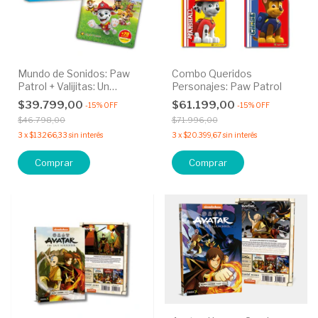
Mundo de Sonidos: Paw
Combo Queridos
Patrol + Valijitas: Un
Personajes: Paw Patrol
Rescate con Coraje
$39.799,00
$61.199,00
-
15
%
OFF
-
15
%
OFF
$46.798,00
$71.996,00
3
x
$13.266,33
sin interés
3
x
$20.399,67
sin interés