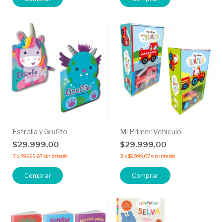
Estrella y Grufito
Mi Primer Vehículo
$29.999,00
$29.999,00
3
x
$9.999,67
sin interés
3
x
$9.999,67
sin interés
Comprar
Comprar