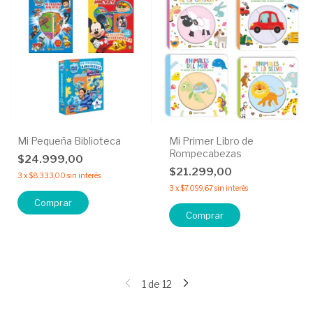
Mi Pequeña Biblioteca
Mi Primer Libro de
Rompecabezas
$24.999,00
$21.299,00
3
x
$8.333,00
sin interés
3
x
$7.099,67
sin interés
Comprar
Comprar
1
de
12