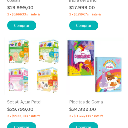
Upalalá
¡Hora del Baño!
$19.999,00
$17.999,00
3
x
$6.666,33
sin interés
3
x
$5.999,67
sin interés
Comprar
Comprar
Set ¡Al Agua Pato!
Piecitas de Goma
$29.799,00
$34.999,00
3
x
$9.933,00
sin interés
3
x
$11.666,33
sin interés
Comprar
Comprar