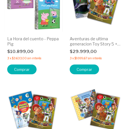
La Hora del cuento - Peppa
Aventuras de ultima
Pig
generacion Toy Story 5 +
Un planeta extraño
$10.899,00
$29.999,00
Lightyear - 50% OFF
3
x
$3.633,00
sin interés
3
x
$9.999,67
sin interés
Comprar