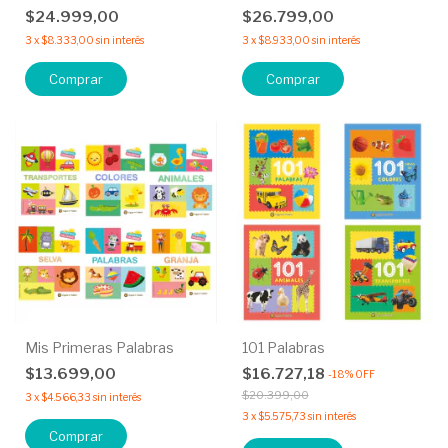
$24.999,00
$26.799,00
3
x
$8.333,00
sin interés
3
x
$8.933,00
sin interés
Comprar
Comprar
Mis Primeras Palabras
101 Palabras
$13.699,00
$16.727,18
-
18
%
OFF
$20.399,00
3
x
$4.566,33
sin interés
3
x
$5.575,73
sin interés
Comprar