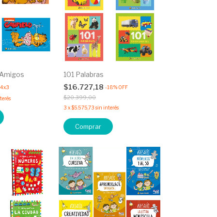
s Amigos
101 Palabras
$16.727,18
4x3
-
18
%
OFF
$20.399,00
nterés
3
x
$5.575,73
sin interés
Comprar