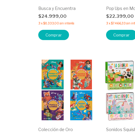
Busca y Encuentra
Pop Ups en M
$24.999,00
$22.399,00
3
x
$8.333,00
sin interés
3
x
$7.466,33
sin in
Comprar
Comprar
Colección de Oro
Sonidos Squis