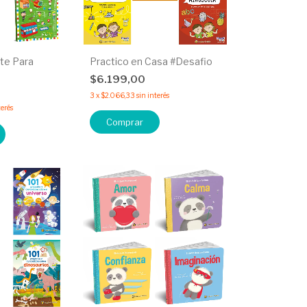
nte Para
Practico en Casa #Desafio
$6.199,00
0
3
x
$2.066,33
sin interés
terés
Comprar