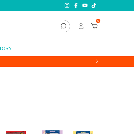
0
STORY