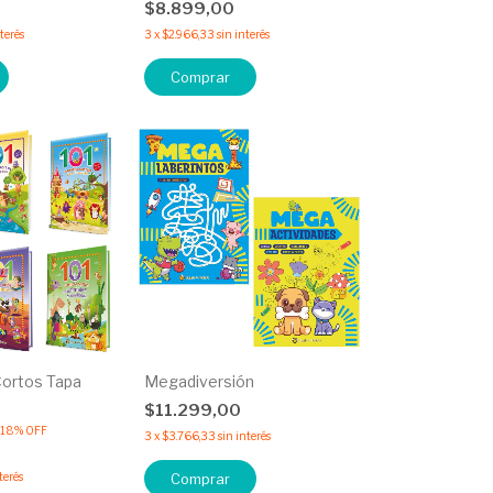
0
$8.899,00
nterés
3
x
$2.966,33
sin interés
Comprar
Cortos Tapa
Megadiversión
$11.299,00
18
%
OFF
3
x
$3.766,33
sin interés
terés
Comprar