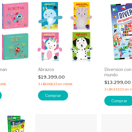
man
Abrazos
Diversion con
mundo
$19.399,00
$13.299,00
terés
3
x
$6.466,33
sin interés
3
x
$4.433,00
sin i
Comprar