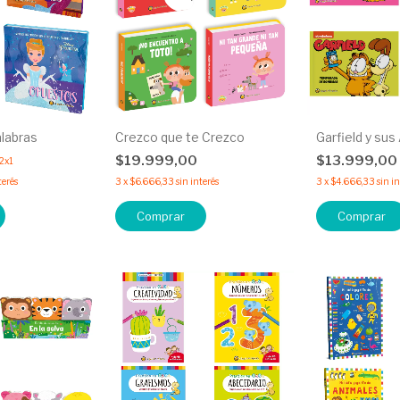
alabras
Crezco que te Crezco
Garfield y su
$19.999,00
$13.999,00
2x1
terés
3
x
$6.666,33
sin interés
3
x
$4.666,33
sin i
Comprar
Comprar