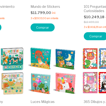
ovimiento
Mundo de Stickers
101 Preguntas
Curiosidades
$11.799,00
2x1
$10.249,18
-
terés
3
x
$3.933,00
sin interés
$12.499,00
Comprar
3
x
$3.416,39
sin in
Comprar
hy
Luces Mágicas
365 Dibujos y