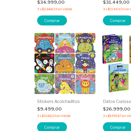
$34.999,00
$31.449,00
3
x
$11.666,33
sin interés
3
x
$10.483,00
sin 
Comprar
Comprar
Stickers Acolchaditos
Datos Curios
$9.499,00
$26.999,0
3
x
$3.166,33
sin interés
3
x
$8.999,67
sin int
Comprar
Comprar