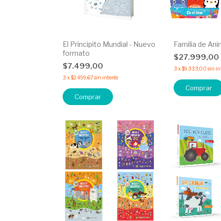
El Principito Mundial - Nuevo
Familia de An
formato
$27.999,00
$7.499,00
3
x
$9.333,00
sin in
3
x
$2.499,67
sin interés
Comprar