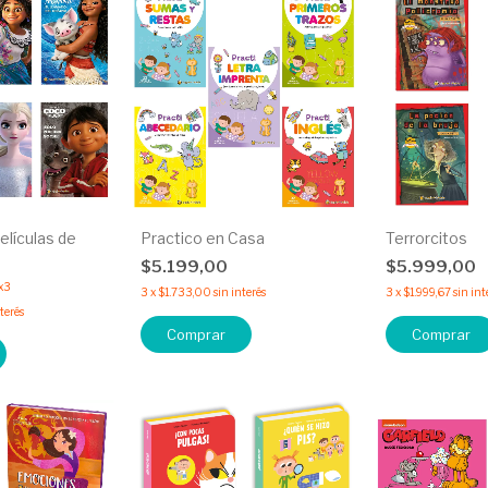
elículas de
Practico en Casa
Terrorcitos
$5.199,00
$5.999,00
x3
3
x
$1.733,00
sin interés
3
x
$1.999,67
sin int
nterés
Comprar
Comprar