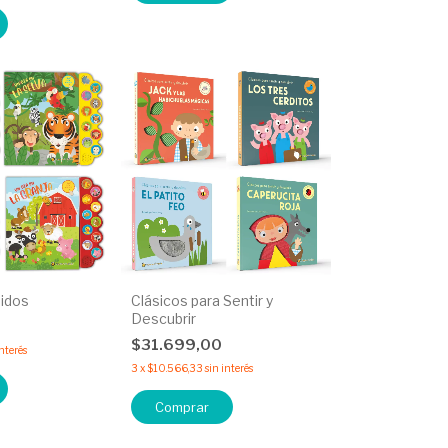
idos
Clásicos para Sentir y
Descubrir
0
$31.699,00
interés
3
x
$10.566,33
sin interés
Comprar