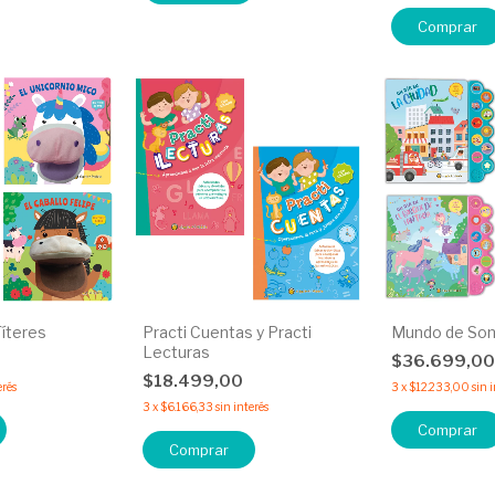
Comprar
íteres
Practi Cuentas y Practi
Mundo de Son
Lecturas
0
$36.699,0
$18.499,00
erés
3
x
$12.233,00
sin 
3
x
$6.166,33
sin interés
Comprar
Comprar