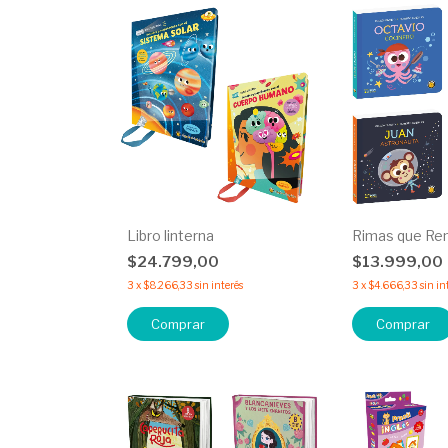
Libro linterna
Rimas que Re
$24.799,00
$13.999,00
3
x
$8.266,33
sin interés
3
x
$4.666,33
sin in
Comprar
Comprar