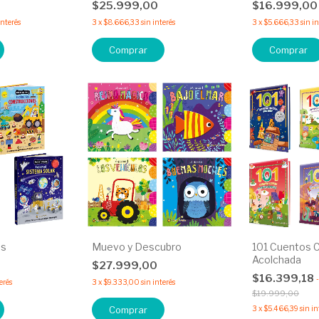
$25.999,00
$16.999,0
interés
3
x
$8.666,33
sin interés
3
x
$5.666,33
sin i
Comprar
Comprar
os
Muevo y Descubro
101 Cuentos 
Acolchada
0
$27.999,00
$16.399,18
-
erés
3
x
$9.333,00
sin interés
$19.999,00
Comprar
3
x
$5.466,39
sin in