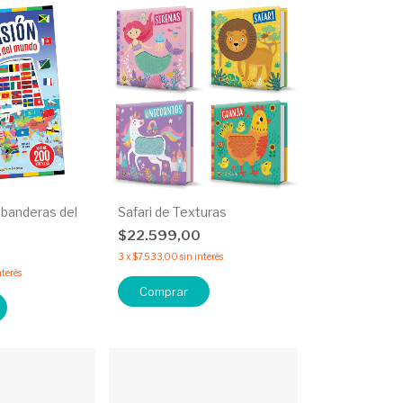
 banderas del
Safari de Texturas
$22.599,00
3
x
$7.533,00
sin interés
nterés
Comprar