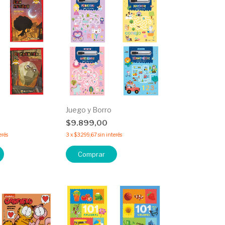
Juego y Borro
$9.899,00
erés
3
x
$3.299,67
sin interés
Comprar