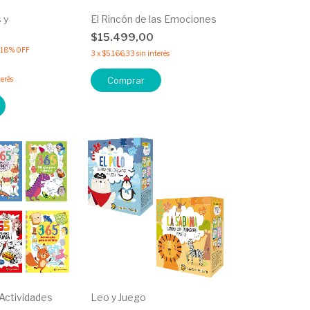
 y
El Rincón de las Emociones
$15.499,00
18
%
OFF
3
x
$5.166,33
sin interés
terés
Comprar
 Actividades
Leo y Juego