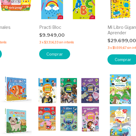
imales
Practi Bloc
Mi Libro Giga
Aprender
$9.949,00
$29.699,0
terés
3
x
$3.316,33
sin interés
3
x
$9.899,67
sin in
Comprar
Comprar