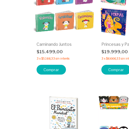
Caminando Juntos
Princesas y P
$15.499,00
$19.999,00
3
x
$5.166,33
sin interés
3
x
$6.666,33
sin in
Comprar
Comprar