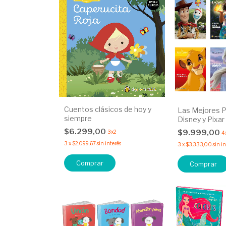
Cuentos clásicos de hoy y
Las Mejores P
siempre
Disney y Pixar
$6.299,00
$9.999,00
3x2
4
3
x
$2.099,67
sin interés
3
x
$3.333,00
sin i
Comprar
Comprar