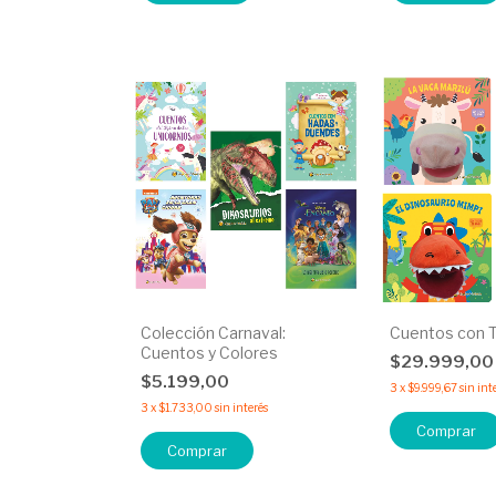
Colección Carnaval:
Cuentos con T
Cuentos y Colores
$29.999,0
$5.199,00
3
x
$9.999,67
sin int
3
x
$1.733,00
sin interés
Comprar
Comprar