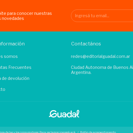
bite para conocer nuestras
s novedades
nformación
Contactános
es somos
redes@editorialguadal.com.ar
tas Frecuentes
Ciudad Autonoma de Buenos Ai
Argentina.
ca de devolución
cto
nsa de las y los consumidores. Para reclamos
ingresá acá.
/
Botón de arrepentimiento