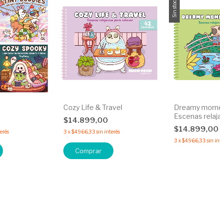
Sin stock
Cozy Life & Travel
Dreamy momen
Escenas relaj
$14.899,00
colorear
$14.899,00
terés
3
x
$4.966,33
sin interés
3
x
$4.966,33
sin in