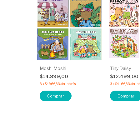
Moshi Moshi
Tiny Daisy
$14.899,00
$12.499,00
3
x
$4.966,33
sin interés
3
x
$4.166,33
sin in
Comprar
Comprar