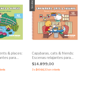
Sin stock
ts & places:
Capybaras, cats & friends:
antes para
Escenas relajantes para
colorear
$14.899,00
terés
3
x
$4.966,33
sin interés