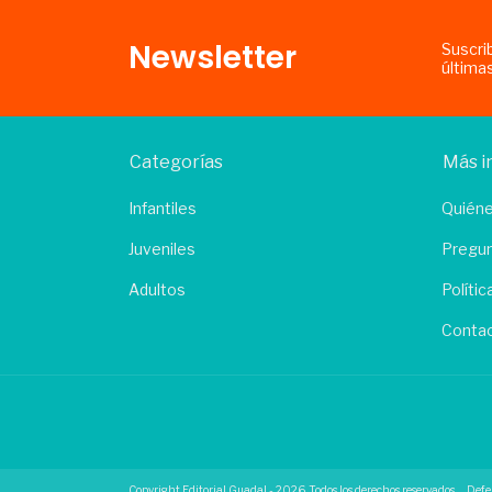
Newsletter
Suscri
última
Categorías
Más i
Infantiles
Quién
Juveniles
Pregun
Adultos
Políti
Conta
Copyright Editorial Guadal - 2026. Todos los derechos reservados.
Defe