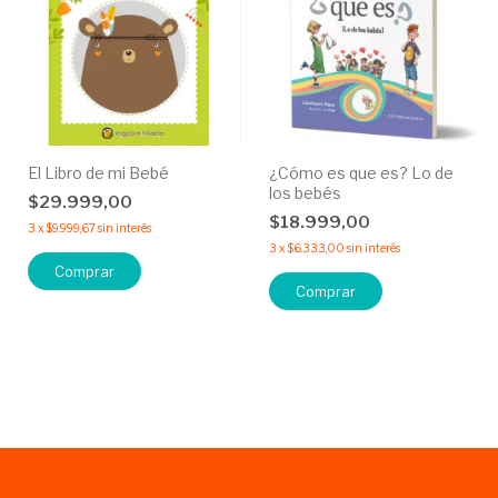
El Libro de mi Bebé
¿Cómo es que es? Lo de
los bebés
$29.999,00
$18.999,00
3
x
$9.999,67
sin interés
3
x
$6.333,00
sin interés