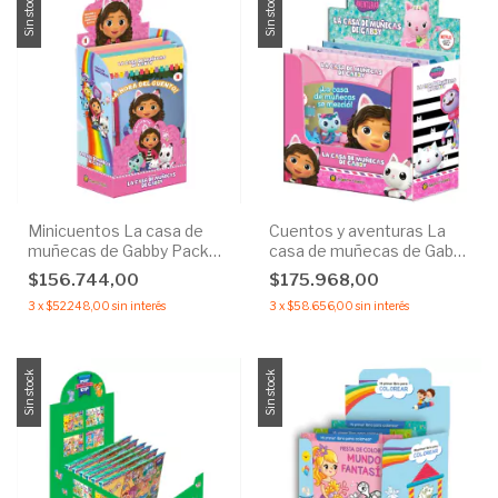
Sin stock
Sin stock
Minicuentos La casa de
Cuentos y aventuras La
muñecas de Gabby Pack
casa de muñecas de Gabby
56u
Pack 32u
$156.744,00
$175.968,00
3
x
$52.248,00
sin interés
3
x
$58.656,00
sin interés
Sin stock
Sin stock