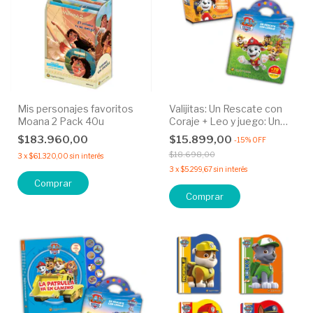
Mis personajes favoritos
Valijitas: Un Rescate con
Moana 2 Pack 40u
Coraje + Leo y juego: Un
juego de Básquet
$183.960,00
$15.899,00
-
15
%
OFF
$18.698,00
3
x
$61.320,00
sin interés
3
x
$5.299,67
sin interés