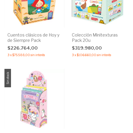
Cuentos clásicos de Hoy y
Colección Minitexturas
de Siempre Pack
Pack 20u
$226.764,00
$319.980,00
3
x
$75.588,00
sin interés
3
x
$106.660,00
sin interés
Sin stock