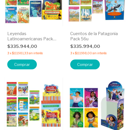
Leyendas
Cuentos de la Patagonia
Latinoamericanas Pack
Pack 56u
56u
$335.944,00
$335.994,00
3
x
$111.981,33
sin interés
3
x
$111.998,00
sin interés