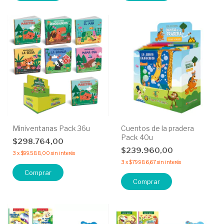
Miniventanas Pack 36u
Cuentos de la pradera
Pack 40u
$298.764,00
$239.960,00
3
x
$99.588,00
sin interés
3
x
$79.986,67
sin interés