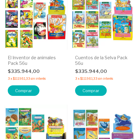
El Inventor de animales
Cuentos de la Selva Pack
Pack 56u
56u
$335.944,00
$335.944,00
3
x
$111.981,33
sin interés
3
x
$111.981,33
sin interés