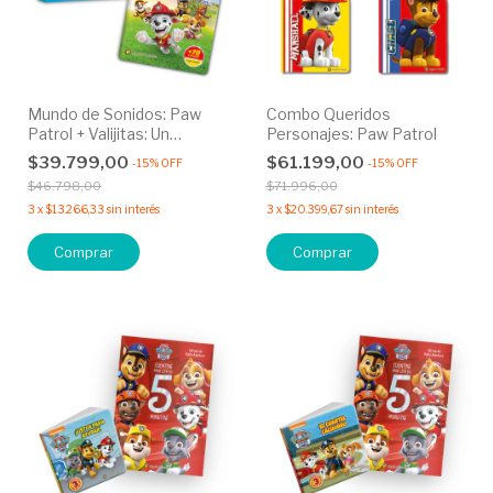
Mundo de Sonidos: Paw
Combo Queridos
Patrol + Valijitas: Un
Personajes: Paw Patrol
Rescate con Coraje
$39.799,00
$61.199,00
-
15
%
OFF
-
15
%
OFF
$46.798,00
$71.996,00
3
x
$13.266,33
sin interés
3
x
$20.399,67
sin interés