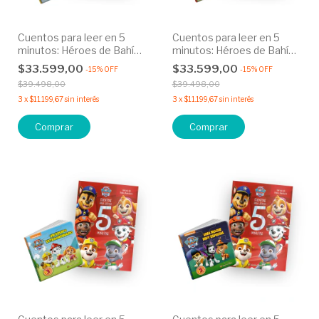
Cuentos para leer en 5
Cuentos para leer en 5
minutos: Héroes de Bahía
minutos: Héroes de Bahía
Aventura + Historias para
Aventura + Historias para
$33.599,00
$33.599,00
-
15
%
OFF
-
15
%
OFF
armar: ¡Listos para ayudar!
armar: El cuartel cachorro
$39.498,00
$39.498,00
3
x
$11.199,67
sin interés
3
x
$11.199,67
sin interés