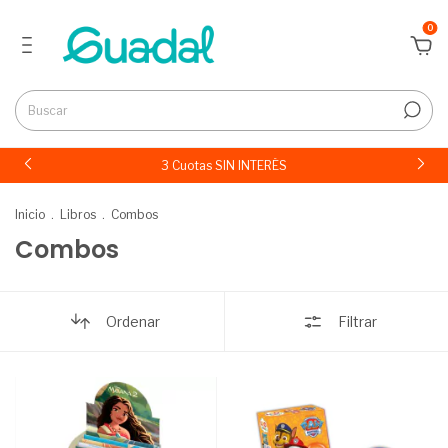
0
3 Cuotas SIN INTERÉS
Inicio
.
Libros
.
Combos
Combos
Ordenar
Filtrar