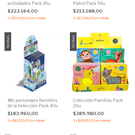
actividades Pack 36u
Patrol Pack 56u
$223.164,00
$213.588,00
3
x
$74.388,00
sin interés
3
x
$71.196,00
sin interés
Sin stock
Sin stock
Mis personajes favoritos
Colección Pancitas Pack
de la Selección Pack 40u
20u
$183.960,00
$389.980,00
3
x
$61.320,00
sin interés
3
x
$129.993,33
sin interés