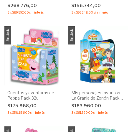
$268.776,00
$156.744,00
3
x
$89.592,00
sin interés
3
x
$52.248,00
sin interés
Sin stock
Sin stock
Cuentos y aventuras de
Mis personajes favoritos
Peppa Pack 32u
La Granja de Zenón Pack
40u
$175.968,00
$183.960,00
3
x
$58.656,00
sin interés
3
x
$61.320,00
sin interés