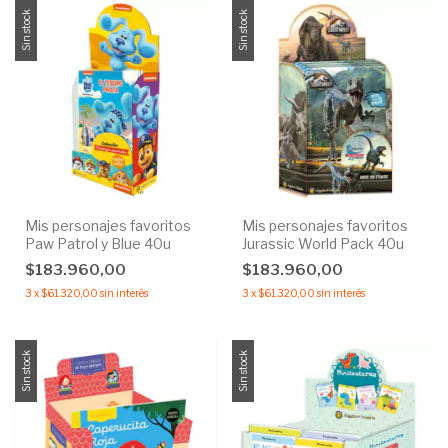
Sin stock
Sin stock
Mis personajes favoritos
Mis personajes favoritos
Paw Patrol y Blue 40u
Jurassic World Pack 40u
$183.960,00
$183.960,00
3
x
$61.320,00
sin interés
3
x
$61.320,00
sin interés
Sin stock
Sin stock