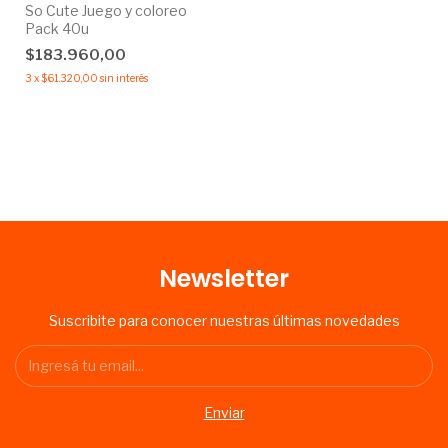
So Cute Juego y coloreo
Pack 40u
$183.960,00
3
x
$61.320,00
sin interés
Newsletter
Suscribite para conocer nuestras últimas novedades