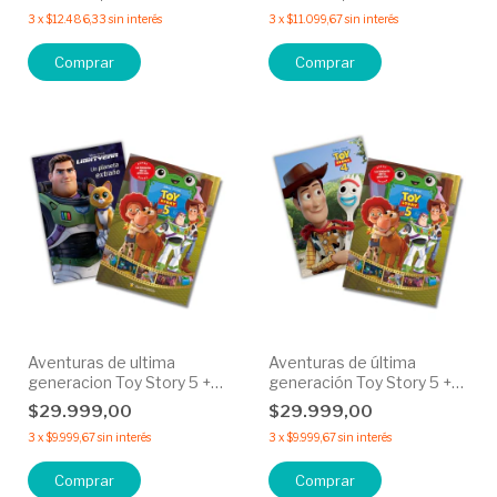
30% OFF
OFF
3
x
$12.486,33
sin interés
3
x
$11.099,67
sin interés
Aventuras de ultima
Aventuras de última
generacion Toy Story 5 +
generación Toy Story 5 +
Un planeta extraño
¡Hechos Para jugar! Toy
$29.999,00
$29.999,00
Lightyear - 50% OFF
Story 4 - 50% OFF
3
x
$9.999,67
sin interés
3
x
$9.999,67
sin interés