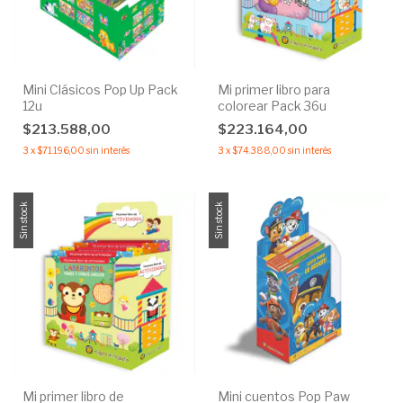
Mini Clásicos Pop Up Pack
Mi primer libro para
12u
colorear Pack 36u
$213.588,00
$223.164,00
3
x
$71.196,00
sin interés
3
x
$74.388,00
sin interés
Sin stock
Sin stock
Mi primer libro de
Mini cuentos Pop Paw