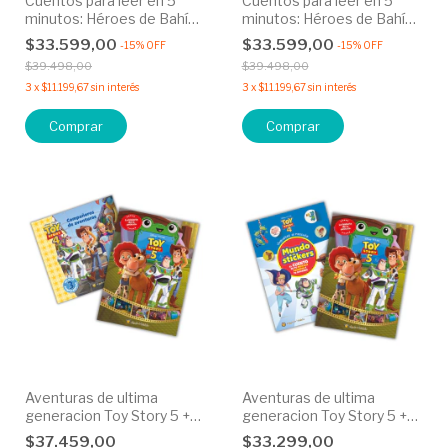
Cuentos para leer en 5
Cuentos para leer en 5
minutos: Héroes de Bahía
minutos: Héroes de Bahía
Aventura + Historias para
Aventura + Historias para
$33.599,00
$33.599,00
-
15
%
OFF
-
15
%
OFF
armar: Un equipo
armar: Una noche muy
$39.498,00
$39.498,00
extraordinario
especial
3
x
$11.199,67
sin interés
3
x
$11.199,67
sin interés
Aventuras de ultima
Aventuras de ultima
generacion Toy Story 5 +
generacion Toy Story 5 +
Compañeros de aventuras
Juguetes al recate - 30%
$37.459,00
$33.299,00