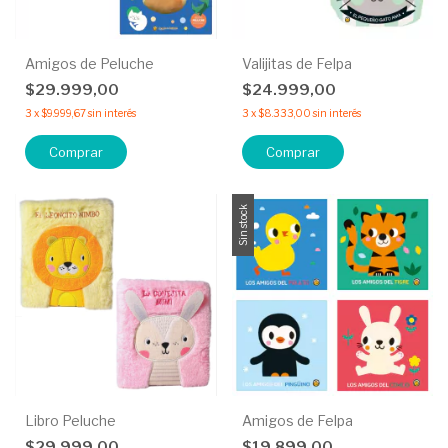
Amigos de Peluche
Valijitas de Felpa
$29.999,00
$24.999,00
3
x
$9.999,67
sin interés
3
x
$8.333,00
sin interés
Comprar
Comprar
Sin stock
Libro Peluche
Amigos de Felpa
$29.999,00
$19.899,00