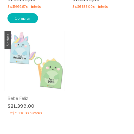
3
x
$9.999,67
sin interés
3
x
$6.633,00
sin interés
Comprar
Sin stock
Bebe Feliz
$21.399,00
3
x
$7.133,00
sin interés