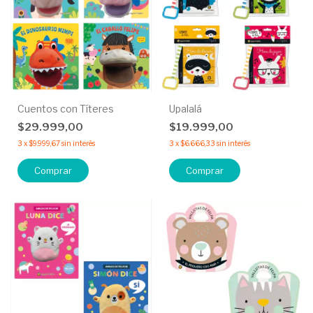
Cuentos con Títeres
Upalalá
$29.999,00
$19.999,00
3
x
$9.999,67
sin interés
3
x
$6.666,33
sin interés
Comprar
Comprar