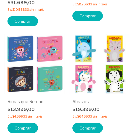
$31.699,00
3
x
$8.266,33
sin interés
3
x
$10.566,33
sin interés
Comprar
Comprar
Rimas que Reman
Abrazos
$13.999,00
$19.399,00
3
x
$4.666,33
sin interés
3
x
$6.466,33
sin interés
Comprar
Comprar