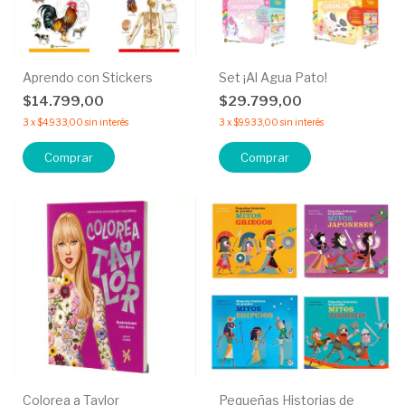
Aprendo con Stickers
Set ¡Al Agua Pato!
$14.799,00
$29.799,00
3
x
$4.933,00
sin interés
3
x
$9.933,00
sin interés
Comprar
Comprar
Colorea a Taylor
Pequeñas Historias de