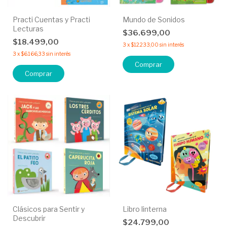
Practi Cuentas y Practi
Mundo de Sonidos
Lecturas
$36.699,00
$18.499,00
3
x
$12.233,00
sin interés
3
x
$6.166,33
sin interés
Comprar
Comprar
Clásicos para Sentir y
Libro linterna
Descubrir
$24.799,00