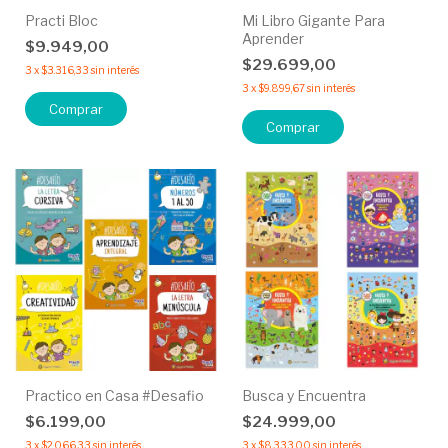
Practi Bloc
Mi Libro Gigante Para
Aprender
$9.949,00
$29.699,00
3
x
$3.316,33
sin interés
3
x
$9.899,67
sin interés
Comprar
Comprar
Practico en Casa #Desafio
Busca y Encuentra
$6.199,00
$24.999,00
3
x
$2.066,33
sin interés
3
x
$8.333,00
sin interés