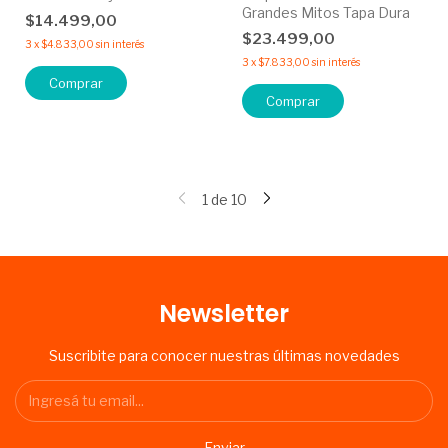
Grandes Mitos Tapa Dura
$14.499,00
$23.499,00
3
x
$4.833,00
sin interés
3
x
$7.833,00
sin interés
Comprar
1
de
10
Newsletter
Suscribite para conocer nuestras últimas novedades