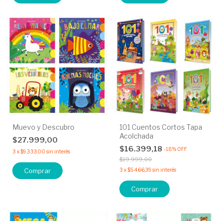
Muevo y Descubro
101 Cuentos Cortos Tapa
Acolchada
$27.999,00
$16.399,18
-
18
%
OFF
3
x
$9.333,00
sin interés
$19.999,00
Comprar
3
x
$5.466,39
sin interés
Comprar