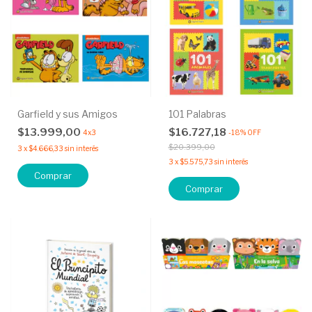
Garfield y sus Amigos
101 Palabras
$13.999,00
$16.727,18
4x3
-
18
%
OFF
$20.399,00
3
x
$4.666,33
sin interés
3
x
$5.575,73
sin interés
Comprar
Comprar