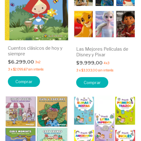
Cuentos clásicos de hoy y
Las Mejores Películas de
siempre
Disney y Pixar
$6.299,00
$9.999,00
3x2
4x3
3
x
$2.099,67
sin interés
3
x
$3.333,00
sin interés
Comprar
Comprar