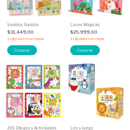
Sonidos Squishy
Luces Mágicas
$31.449,00
$25.999,00
3
x
$10.483,00
sin interés
3
x
$8.666,33
sin interés
Comprar
Comprar
365 Dibujos y Actividades
Leo y Juego