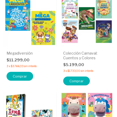
Megadiversión
Colección Carnaval:
Cuentos y Colores
$11.299,00
$5.199,00
3
x
$3.766,33
sin interés
3
x
$1.733,00
sin interés
Comprar
Comprar