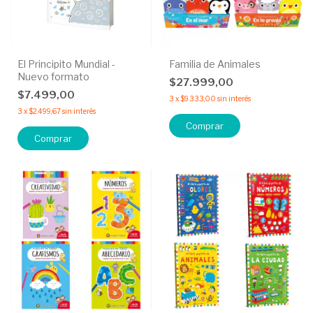
El Principito Mundial -
Familia de Animales
Nuevo formato
$27.999,00
$7.499,00
3
x
$9.333,00
sin interés
3
x
$2.499,67
sin interés
Comprar