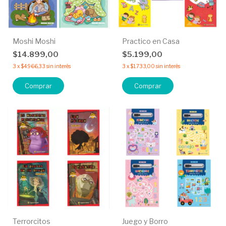
Moshi Moshi
Practico en Casa
$14.899,00
$5.199,00
3
x
$4.966,33
sin interés
3
x
$1.733,00
sin interés
Comprar
Comprar
Terrorcitos
Juego y Borro