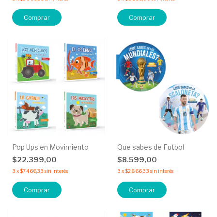
Comprar
Comprar
Pop Ups en Movimiento
Que sabes de Futbol
$22.399,00
$8.599,00
3
x
$7.466,33
sin interés
3
x
$2.866,33
sin interés
Comprar
Comprar