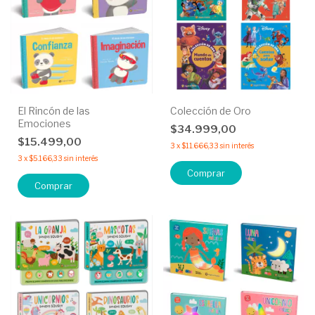
El Rincón de las
Colección de Oro
Emociones
$34.999,00
$15.499,00
3
x
$11.666,33
sin interés
3
x
$5.166,33
sin interés
Comprar
Comprar