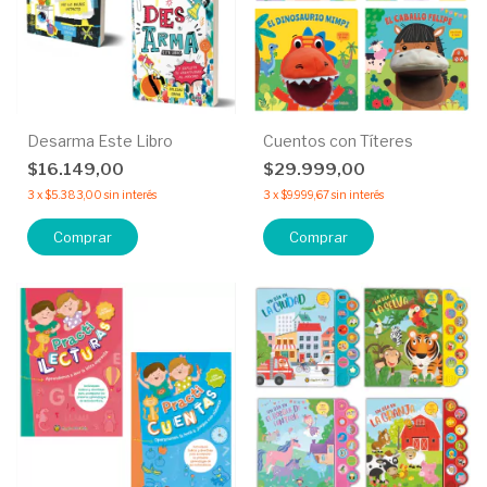
Desarma Este Libro
Cuentos con Títeres
$16.149,00
$29.999,00
3
x
$5.383,00
sin interés
3
x
$9.999,67
sin interés
Comprar
Comprar