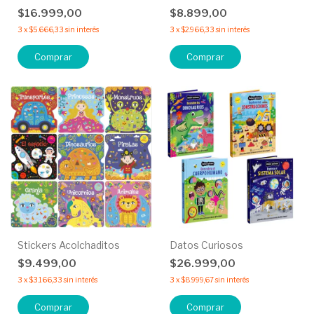
$16.999,00
$8.899,00
3
x
$5.666,33
sin interés
3
x
$2.966,33
sin interés
Comprar
Comprar
Stickers Acolchaditos
Datos Curiosos
$9.499,00
$26.999,00
3
x
$3.166,33
sin interés
3
x
$8.999,67
sin interés
Comprar
Comprar