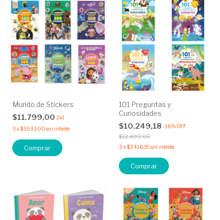
Mundo de Stickers
101 Preguntas y
Curiosidades
$11.799,00
2x1
$10.249,18
-
18
%
OFF
3
x
$3.933,00
sin interés
$12.499,00
Comprar
3
x
$3.416,39
sin interés
Comprar