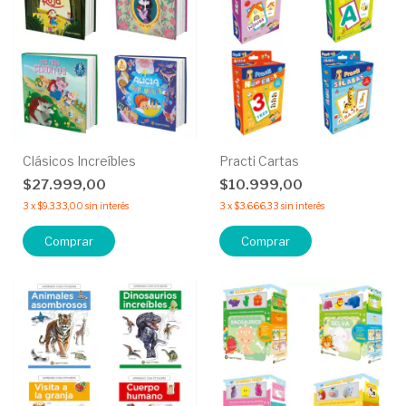
Clásicos Increíbles
Practi Cartas
$27.999,00
$10.999,00
3
x
$9.333,00
sin interés
3
x
$3.666,33
sin interés
Comprar
Comprar