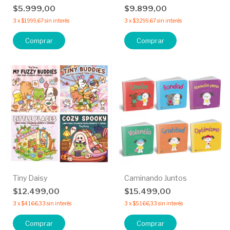
$5.999,00
$9.899,00
3
x
$1.999,67
sin interés
3
x
$3.299,67
sin interés
Comprar
Comprar
Tiny Daisy
Caminando Juntos
$12.499,00
$15.499,00
3
x
$4.166,33
sin interés
3
x
$5.166,33
sin interés
Comprar
Comprar