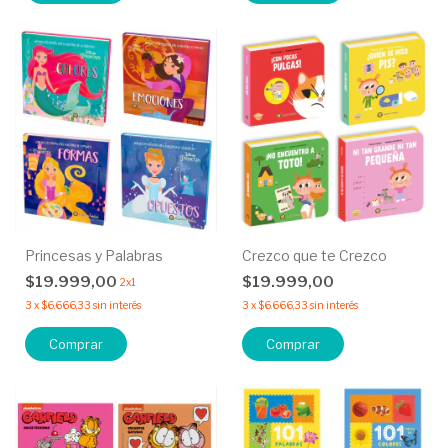
Princesas y Palabras
Crezco que te Crezco
$19.999,00
$19.999,00
2x1
3
x
$6.666,33
sin interés
3
x
$6.666,33
sin interés
Comprar
Comprar