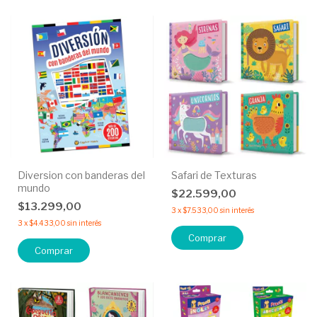
Diversion con banderas del
Safari de Texturas
mundo
$22.599,00
$13.299,00
3
x
$7.533,00
sin interés
3
x
$4.433,00
sin interés
Comprar