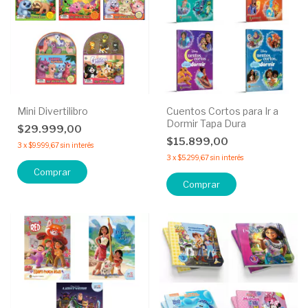
Mini Divertilibro
Cuentos Cortos para Ir a
Dormir Tapa Dura
$29.999,00
$15.899,00
3
x
$9.999,67
sin interés
3
x
$5.299,67
sin interés
Comprar
Comprar