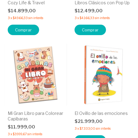
Cozy Life & Travel
Libros Clásicos con Pop Up
$14.899,00
$12.499,00
3
x
$4.966,33
sin interés
3
x
$4.166,33
sin interés
Comprar
Mi Gran Libro para Colorear
El Ovillo de las emociones
Capibaras
$21.999,00
$11.999,00
3
x
$7.333,00
sin interés
3
x
$3.999,67
sin interés