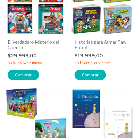
El Verdadero Misterio del
Historias para Armar Paw
Cuento
Patrol
$29.999,00
$19.999,00
3
x
$9.999,67
sin interés
3
x
$6.666,33
sin interés
Comprar
Comprar