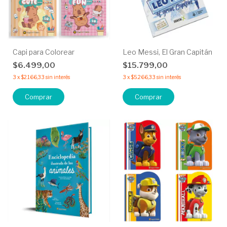
Capi para Colorear
Leo Messi, El Gran Capitán
$6.499,00
$15.799,00
3
x
$2.166,33
sin interés
3
x
$5.266,33
sin interés
Comprar