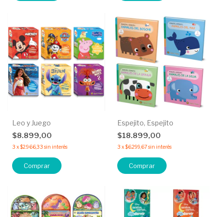
Leo y Juego
Espejito, Espejito
$8.899,00
$18.899,00
3
x
$2.966,33
sin interés
3
x
$6.299,67
sin interés
Comprar
Comprar