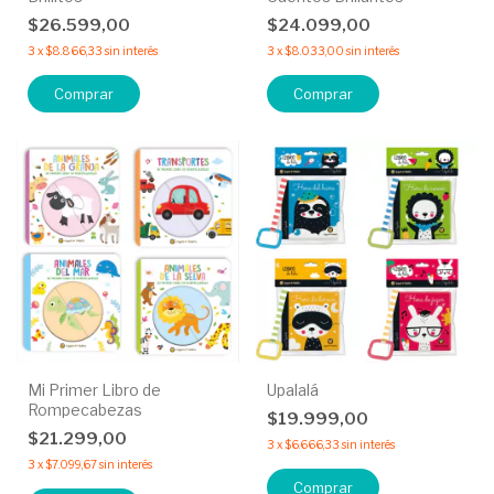
$26.599,00
$24.099,00
3
x
$8.866,33
sin interés
3
x
$8.033,00
sin interés
Comprar
Comprar
Mi Primer Libro de
Upalalá
Rompecabezas
$19.999,00
$21.299,00
3
x
$6.666,33
sin interés
3
x
$7.099,67
sin interés
Comprar