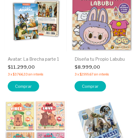
Avatar: La Brecha parte 1
Diseña tu Propio Labubu
$11.299,00
$8.999,00
3
x
$3.766,33
sin interés
3
x
$2.999,67
sin interés