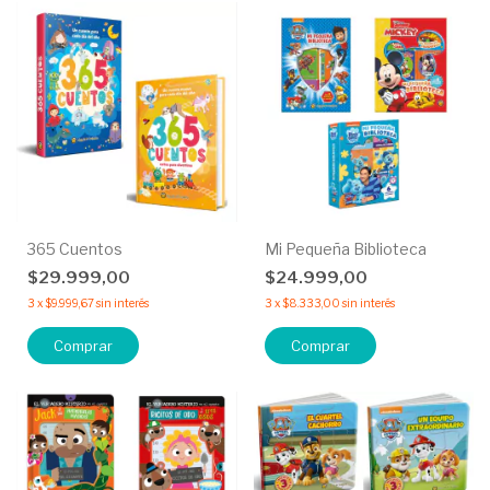
365 Cuentos
Mi Pequeña Biblioteca
$29.999,00
$24.999,00
3
x
$9.999,67
sin interés
3
x
$8.333,00
sin interés
Comprar
Comprar