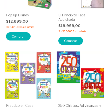
Pop Up Disney
El Principito Tapa
Acolchada
$12.699,00
$19.999,00
3
x
$4.233,00
sin interés
3
x
$6.666,33
sin interés
Comprar
Comprar
Practico en Casa
250 Chistes, Adivinanzas y