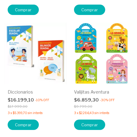
Comprar
Comprar
Diccionarios
Valijitas Aventura
$16.199,10
$6.859,30
-
10
%
OFF
-
30
%
OFF
$17.999,00
$9.799,00
3
x
$5.399,70
sin interés
3
x
$2.286,43
sin interés
Comprar
Comprar