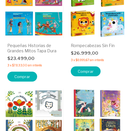
Pequeñas Historias de
Rompecabezas Sin Fin
Grandes Mitos Tapa Dura
$26.999,00
$23.499,00
3
x
$8.999,67
sin interés
3
x
$7.833,00
sin interés
Comprar
Comprar