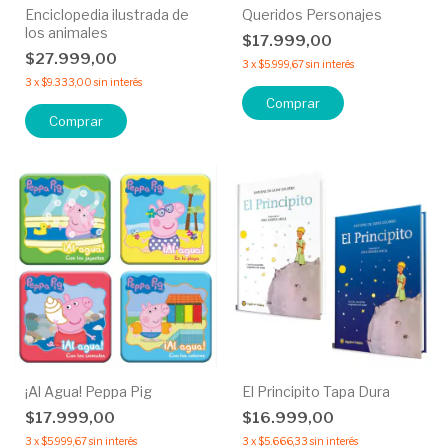
Enciclopedia ilustrada de
Queridos Personajes
los animales
$17.999,00
$27.999,00
3
x
$5.999,67
sin interés
3
x
$9.333,00
sin interés
Comprar
¡Al Agua! Peppa Pig
El Principito Tapa Dura
$17.999,00
$16.999,00
3
x
$5.999,67
sin interés
3
x
$5.666,33
sin interés