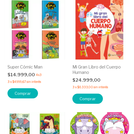
Super Cómic Man
Mi Gran Libro del Cuerpo
Humano
$14.999,00
4x3
$24.999,00
3
x
$4.999,67
sin interés
3
x
$8.333,00
sin interés
Comprar