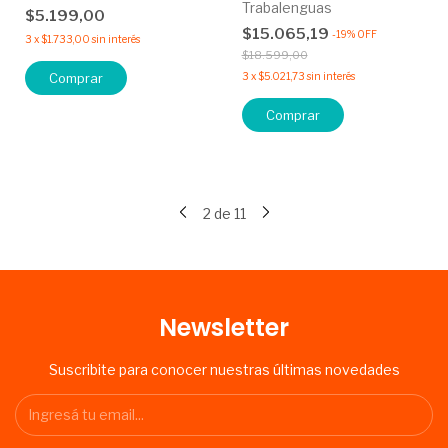
Trabalenguas
$5.199,00
$15.065,19
-
19
%
OFF
3
x
$1.733,00
sin interés
$18.599,00
Comprar
3
x
$5.021,73
sin interés
Comprar
2
de
11
Newsletter
Suscribite para conocer nuestras últimas novedades