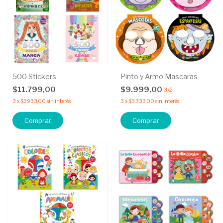
500 Stickers
Pinto y Armo Mascaras
$11.799,00
$9.999,00
3x2
3
x
$3.933,00
sin interés
3
x
$3.333,00
sin interés
Comprar
Comprar