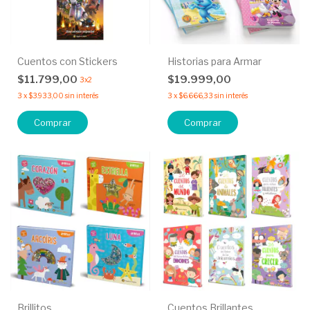
Cuentos con Stickers
Historias para Armar
$11.799,00
$19.999,00
3x2
3
x
$3.933,00
sin interés
3
x
$6.666,33
sin interés
Comprar
Comprar
Brillitos
Cuentos Brillantes