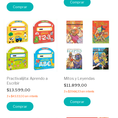
Practivalijita: Aprendo a
Mitos y Leyendas
Escribir
$11.899,00
$13.599,00
3
x
$3.966,33
sin interés
3
x
$4.533,00
sin interés
Comprar
Comprar