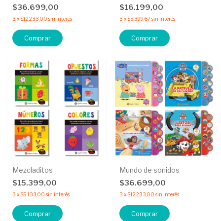
$36.699,00
$16.199,00
3
x
$12.233,00
sin interés
3
x
$5.399,67
sin interés
Comprar
Comprar
Mezcladitos
Mundo de sonidos
$15.399,00
$36.699,00
3
x
$5.133,00
sin interés
3
x
$12.233,00
sin interés
Comprar
Comprar