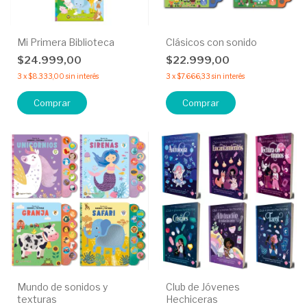
Mi Primera Biblioteca
Clásicos con sonido
$24.999,00
$22.999,00
3
x
$8.333,00
sin interés
3
x
$7.666,33
sin interés
Comprar
Comprar
Mundo de sonidos y
Club de Jóvenes
texturas
Hechiceras