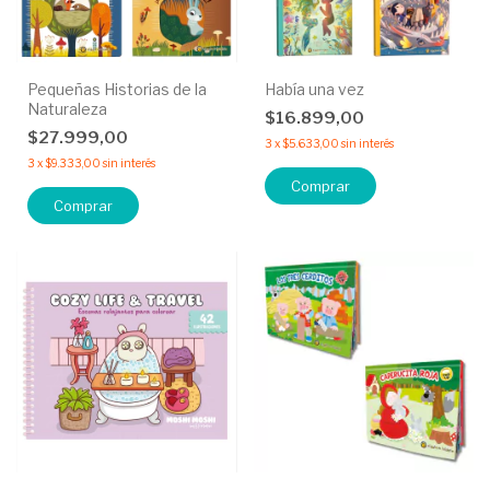
Pequeñas Historias de la
Había una vez
Naturaleza
$16.899,00
$27.999,00
3
x
$5.633,00
sin interés
3
x
$9.333,00
sin interés
Comprar
Comprar