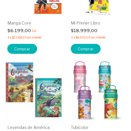
Manga Core
Mi Primer Libro
$6.199,00
$18.999,00
2x1
3
x
$2.066,33
sin interés
3
x
$6.333,00
sin interés
Comprar
Comprar
Leyendas de América
Tubicolor