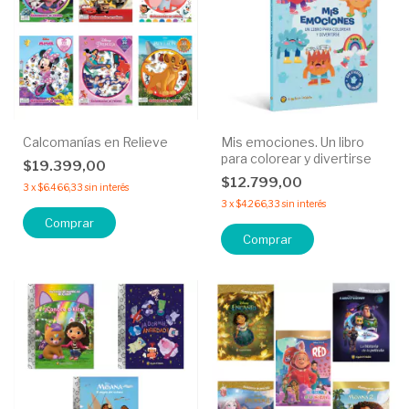
Calcomanías en Relieve
Mis emociones. Un libro
para colorear y divertirse
$19.399,00
$12.799,00
3
x
$6.466,33
sin interés
3
x
$4.266,33
sin interés
Comprar