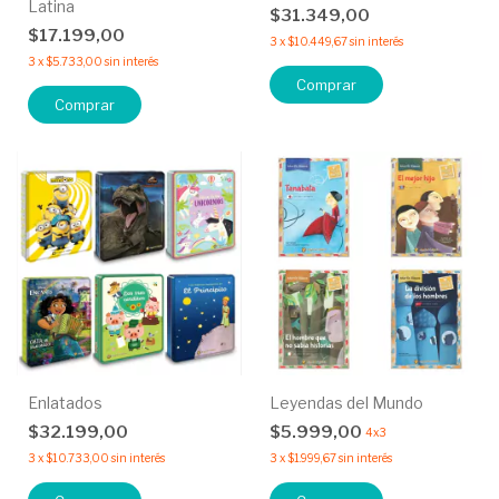
Latina
$31.349,00
$17.199,00
3
x
$10.449,67
sin interés
3
x
$5.733,00
sin interés
Comprar
Comprar
Enlatados
Leyendas del Mundo
$32.199,00
$5.999,00
4x3
3
x
$10.733,00
sin interés
3
x
$1.999,67
sin interés