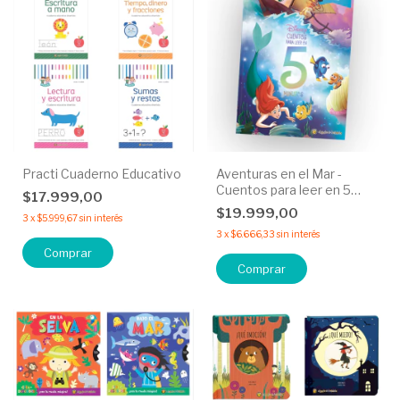
Practi Cuaderno Educativo
Aventuras en el Mar -
Cuentos para leer en 5
$17.999,00
minutos
$19.999,00
3
x
$5.999,67
sin interés
3
x
$6.666,33
sin interés
Comprar