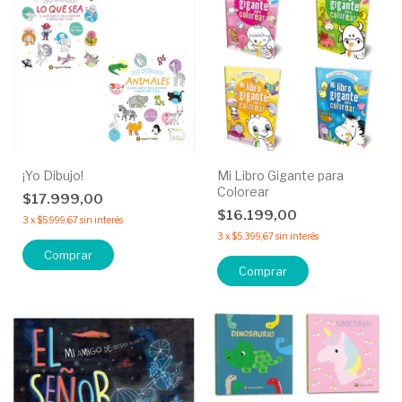
¡Yo Dibujo!
Mi Libro Gigante para
Colorear
$17.999,00
$16.199,00
3
x
$5.999,67
sin interés
3
x
$5.399,67
sin interés
Comprar
Comprar