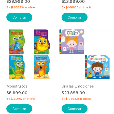
$28.999,00
$13.999,00
3
x
$9.666,33
sin interés
3
x
$4.666,33
sin interés
Monstruitos
Gira las Emociones
$8.699,00
$23.899,00
3
x
$2.899,67
sin interés
3
x
$7.966,33
sin interés
Comprar
Comprar