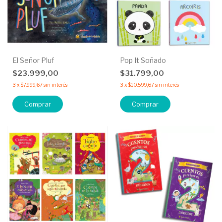
El Señor Pluf
Pop It Soñado
$23.999,00
$31.799,00
3
x
$7.999,67
sin interés
3
x
$10.599,67
sin interés
Comprar