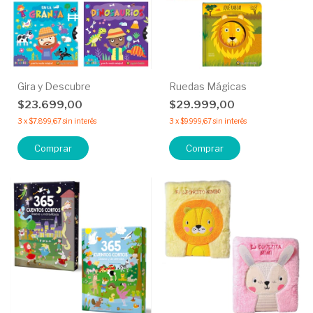
Gira y Descubre
Ruedas Mágicas
$23.699,00
$29.999,00
3
x
$7.899,67
sin interés
3
x
$9.999,67
sin interés
Comprar
Comprar