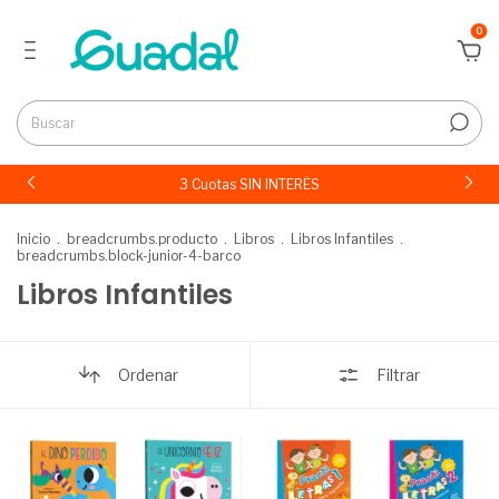
0
3 Cuotas SIN INTERÉS
Inicio
.
breadcrumbs.producto
.
Libros
.
Libros Infantiles
.
breadcrumbs.block-junior-4-barco
Libros Infantiles
Ordenar
Filtrar