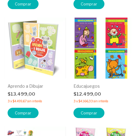
Aprendo a Dibujar
Educajuegos
$13.499,00
$12.499,00
3
x
$4.499,67
sin interés
3
x
$4.166,33
sin interés
Comprar