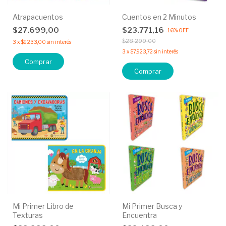
Atrapacuentos
Cuentos en 2 Minutos
$27.699,00
$23.771,16
-
16
%
OFF
$28.299,00
3
x
$9.233,00
sin interés
3
x
$7.923,72
sin interés
Comprar
Comprar
Mi Primer Libro de
Mi Primer Busca y
Texturas
Encuentra