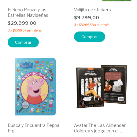
El Reno Renzo y las
Valijita de stickers
Estrellas Navideñas
$9.799,00
$29.999,00
3
x
$3.266,33
sin interés
3
x
$9.999,67
sin interés
Comprar
Busca y Encuentra Peppa
Avatar The Las Airbender -
Pig
Colorea y juega con el
maesto del aire.