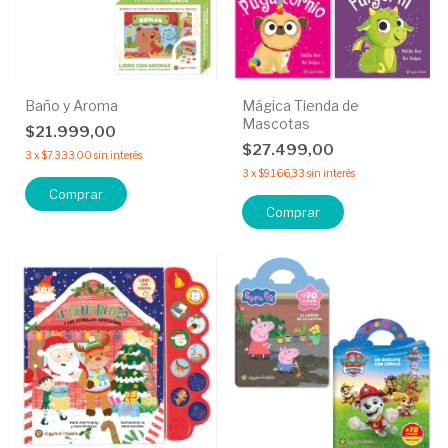
Baño y Aroma
Mágica Tienda de
Mascotas
$21.999,00
$27.499,00
3
x
$7.333,00
sin interés
3
x
$9.166,33
sin interés
Comprar
Comprar