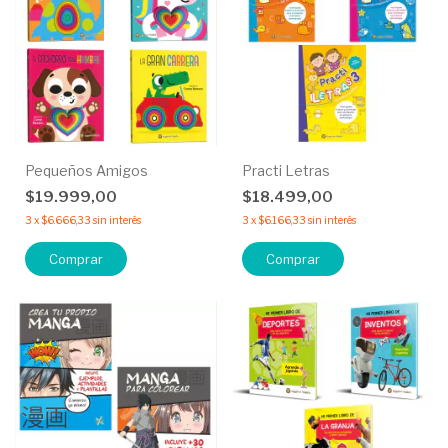
Pequeños Amigos
Practi Letras
$19.999,00
$18.499,00
3
x
$6.666,33
sin interés
3
x
$6.166,33
sin interés
Comprar
Comprar