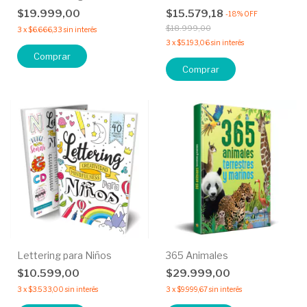
$19.999,00
$15.579,18
-
18
%
OFF
$18.999,00
3
x
$6.666,33
sin interés
3
x
$5.193,06
sin interés
Comprar
Lettering para Niños
365 Animales
$10.599,00
$29.999,00
3
x
$3.533,00
sin interés
3
x
$9.999,67
sin interés