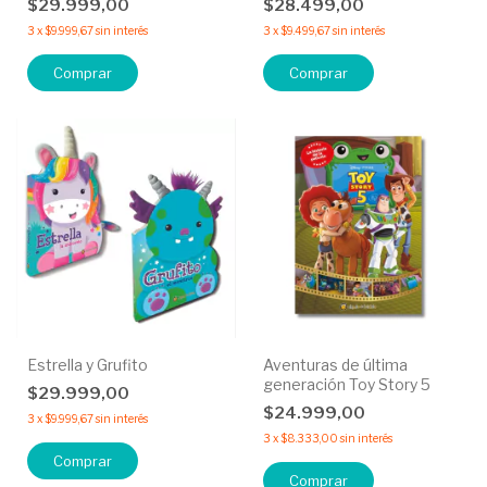
$29.999,00
$28.499,00
3
x
$9.999,67
sin interés
3
x
$9.499,67
sin interés
Comprar
Comprar
Estrella y Grufito
Aventuras de última
generación Toy Story 5
$29.999,00
$24.999,00
3
x
$9.999,67
sin interés
3
x
$8.333,00
sin interés
Comprar