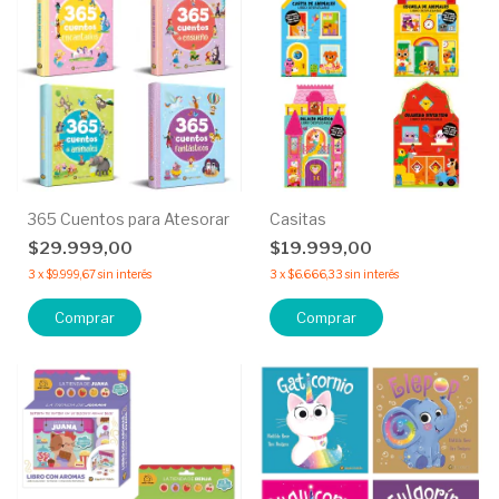
365 Cuentos para Atesorar
Casitas
$29.999,00
$19.999,00
3
x
$9.999,67
sin interés
3
x
$6.666,33
sin interés
Comprar
Comprar