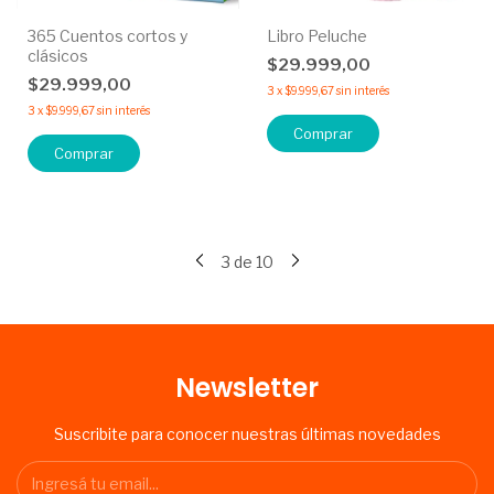
365 Cuentos cortos y
Libro Peluche
clásicos
$29.999,00
$29.999,00
3
x
$9.999,67
sin interés
3
x
$9.999,67
sin interés
Comprar
Comprar
3
de
10
Newsletter
Suscribite para conocer nuestras últimas novedades