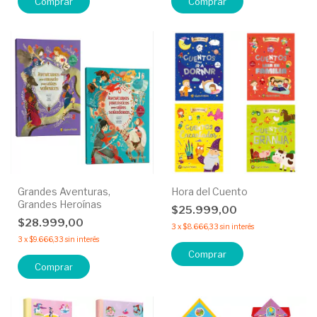
Comprar
Comprar
Grandes Aventuras,
Hora del Cuento
Grandes Heroínas
$25.999,00
$28.999,00
3
x
$8.666,33
sin interés
3
x
$9.666,33
sin interés
Comprar
Comprar