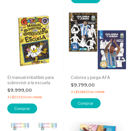
El manual imbatible para
Colorea y juega AFA
sobrevivir a la escuela
$9.799,00
$9.999,00
3
x
$3.266,33
sin interés
3
x
$3.333,00
sin interés
Comprar