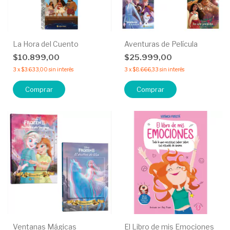
La Hora del Cuento
Aventuras de Película
$10.899,00
$25.999,00
3
x
$3.633,00
sin interés
3
x
$8.666,33
sin interés
Comprar
Comprar
Ventanas Mágicas
El Libro de mis Emociones