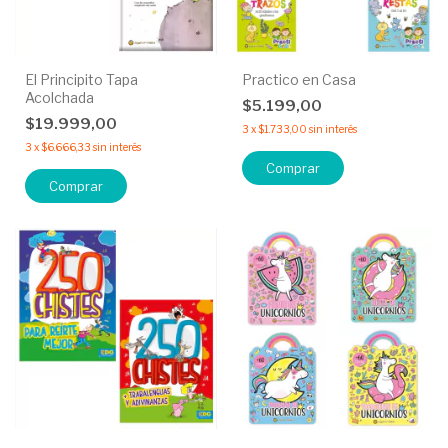
El Principito Tapa
Practico en Casa
Acolchada
$5.199,00
$19.999,00
3
x
$1.733,00
sin interés
3
x
$6.666,33
sin interés
Comprar
Comprar