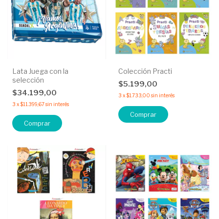
Lata Juega con la
Colección Practi
selección
$5.199,00
$34.199,00
3
x
$1.733,00
sin interés
3
x
$11.399,67
sin interés
Comprar