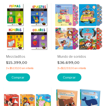
Mezcladitos
Mundo de sonidos
$15.399,00
$36.699,00
3
x
$5.133,00
sin interés
3
x
$12.233,00
sin interés
Comprar
Comprar