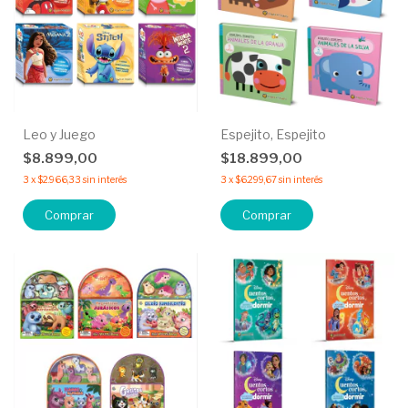
Leo y Juego
Espejito, Espejito
$8.899,00
$18.899,00
3
x
$2.966,33
sin interés
3
x
$6.299,67
sin interés
Comprar
Comprar