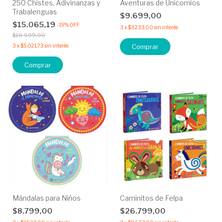
250 Chistes, Adivinanzas y
Aventuras de Unicornios
Trabalenguas
$9.699,00
$15.065,19
-
19
%
OFF
3
x
$3.233,00
sin interés
$18.599,00
3
x
$5.021,73
sin interés
Comprar
Comprar
Mándalas para Niños
Caminitos de Felpa
$8.799,00
$26.799,00