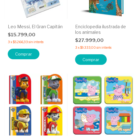
Leo Messi, El Gran Capitán
Enciclopedia ilustrada de
los animales
$15.799,00
$27.999,00
3
x
$5.266,33
sin interés
3
x
$9.333,00
sin interés