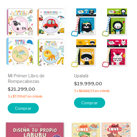
Mi Primer Libro de
Upalalá
Rompecabezas
$19.999,00
$21.299,00
3
x
$6.666,33
sin interés
3
x
$7.099,67
sin interés
Comprar
Comprar