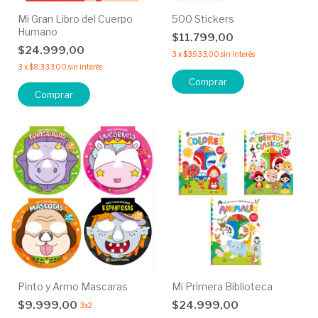
Mi Gran Libro del Cuerpo
500 Stickers
Humano
$11.799,00
$24.999,00
3
x
$3.933,00
sin interés
3
x
$8.333,00
sin interés
Comprar
Pinto y Armo Mascaras
Mi Primera Biblioteca
$9.999,00
$24.999,00
3x2