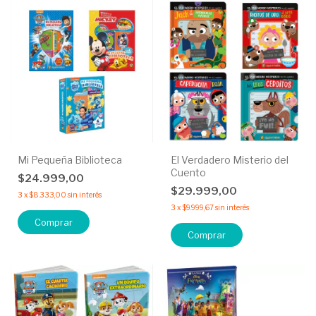
Mi Pequeña Biblioteca
El Verdadero Misterio del
Cuento
$24.999,00
$29.999,00
3
x
$8.333,00
sin interés
3
x
$9.999,67
sin interés
Comprar
Comprar