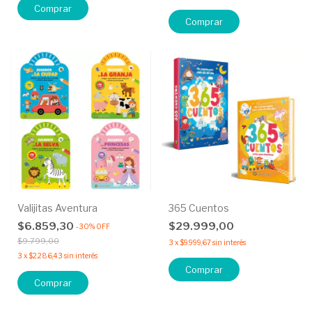
Comprar
Comprar
Valijitas Aventura
365 Cuentos
$6.859,30
$29.999,00
-
30
%
OFF
$9.799,00
3
x
$9.999,67
sin interés
3
x
$2.286,43
sin interés
Comprar
Comprar