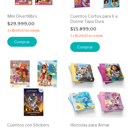
Mini Divertilibro
Cuentos Cortos para Ir a
Dormir Tapa Dura
$29.999,00
$15.899,00
3
x
$9.999,67
sin interés
3
x
$5.299,67
sin interés
Comprar
Comprar
Cuentos con Stickers
Historias para Armar