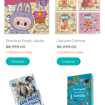
Diseña tu Propio Labubu
Capi para Colorear
$8.999,00
$6.499,00
3
x
$2.999,67
sin interés
3
x
$2.166,33
sin interés
Comprar