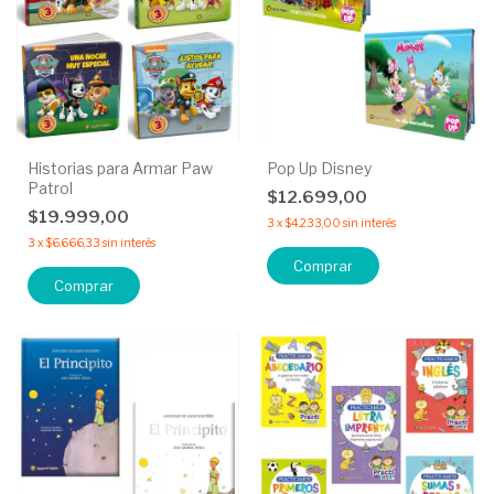
Historias para Armar Paw
Pop Up Disney
Patrol
$12.699,00
$19.999,00
3
x
$4.233,00
sin interés
3
x
$6.666,33
sin interés
Comprar
Comprar