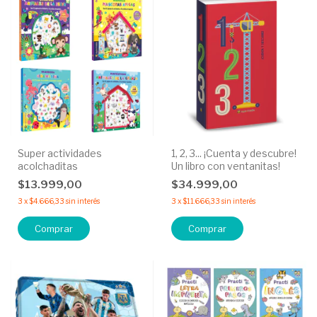
Super actividades
1, 2, 3... ¡Cuenta y descubre!
acolchaditas
Un libro con ventanitas!
$13.999,00
$34.999,00
3
x
$4.666,33
sin interés
3
x
$11.666,33
sin interés
Comprar