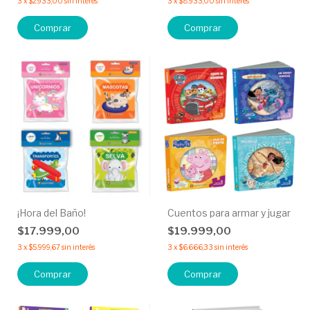
3
x
$2.933,00
sin interés
3
x
$8.933,00
sin interés
Comprar
Comprar
¡Hora del Baño!
Cuentos para armar y jugar
$17.999,00
$19.999,00
3
x
$5.999,67
sin interés
3
x
$6.666,33
sin interés
Comprar
Comprar