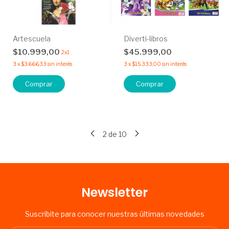
Artescuela
Diverti-libros
$10.999,00
$45.999,00
2x1
3
x
$3.666,33
sin interés
3
x
$15.333,00
sin interés
Comprar
Comprar
2
de
10
Newsletter
Suscribite para conocer nuestras últimas novedades