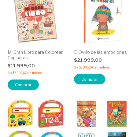
Mi Gran Libro para Colorear
El Ovillo de las emociones
Capibaras
$21.999,00
$11.999,00
3
x
$7.333,00
sin interés
3
x
$3.999,67
sin interés