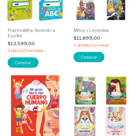
Practivalijita: Aprendo a
Mitos y Leyendas
Escribir
$11.899,00
$13.599,00
3
x
$3.966,33
sin interés
3
x
$4.533,00
sin interés
Comprar
Comprar