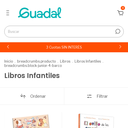
0
3 Cuotas SIN INTERÉS
Inicio
.
breadcrumbs.producto
.
Libros
.
Libros Infantiles
.
breadcrumbs.block-junior-4-barco
Libros Infantiles
Ordenar
Filtrar