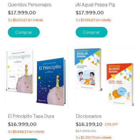
Queridos Personajes
¡Al Agua! Peppa Pig
$17.999,00
$17.999,00
3
x
$5.999,67
sin interés
3
x
$5.999,67
sin interés
Comprar
Comprar
El Principito Tapa Dura
Diccionarios
$16.999,00
$16.199,10
-
10
%
OFF
$17.999,00
3
x
$5.666,33
sin interés
3
x
$5.399,70
sin interés