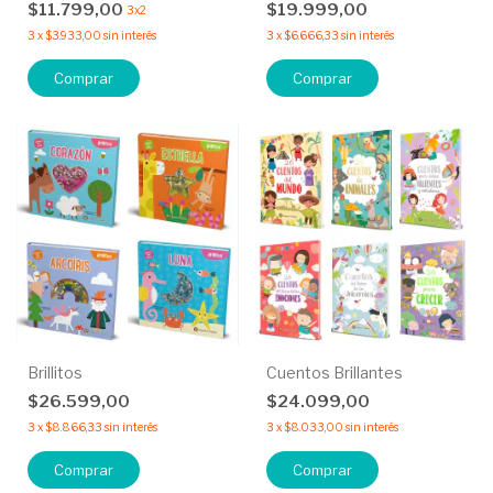
$11.799,00
$19.999,00
3x2
3
x
$3.933,00
sin interés
3
x
$6.666,33
sin interés
Comprar
Comprar
Brillitos
Cuentos Brillantes
$26.599,00
$24.099,00
3
x
$8.866,33
sin interés
3
x
$8.033,00
sin interés
Comprar
Comprar