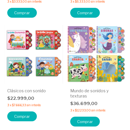
3
x
$3.333,00
sin interés
3
x
$8.333,00
sin interés
Comprar
Comprar
Clásicos con sonido
Mundo de sonidos y
texturas
$22.999,00
$36.699,00
3
x
$7.666,33
sin interés
3
x
$12.233,00
sin interés
Comprar
Comprar