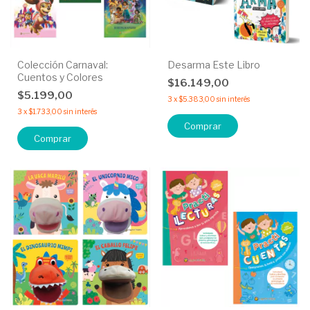
Colección Carnaval:
Desarma Este Libro
Cuentos y Colores
$16.149,00
$5.199,00
3
x
$5.383,00
sin interés
3
x
$1.733,00
sin interés
Comprar
Comprar