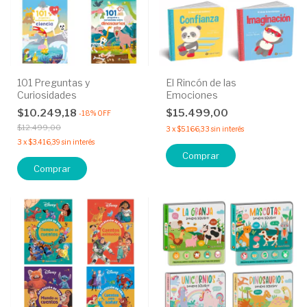
101 Preguntas y
El Rincón de las
Curiosidades
Emociones
$10.249,18
$15.499,00
-
18
%
OFF
$12.499,00
3
x
$5.166,33
sin interés
3
x
$3.416,39
sin interés
Comprar
Comprar