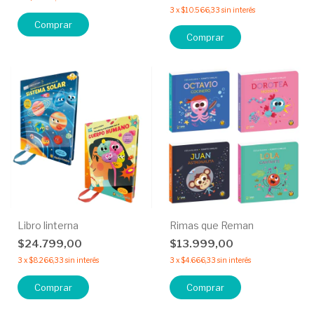
3
x
$10.566,33
sin interés
Comprar
Comprar
Libro linterna
Rimas que Reman
$24.799,00
$13.999,00
3
x
$8.266,33
sin interés
3
x
$4.666,33
sin interés
Comprar
Comprar