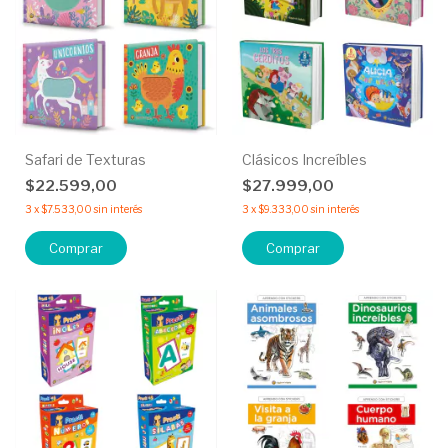
Safari de Texturas
Clásicos Increíbles
$22.599,00
$27.999,00
3
x
$7.533,00
sin interés
3
x
$9.333,00
sin interés
Comprar
Comprar