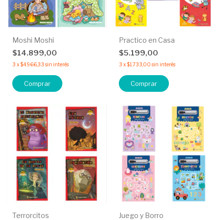
Moshi Moshi
Practico en Casa
$14.899,00
$5.199,00
3
x
$4.966,33
sin interés
3
x
$1.733,00
sin interés
Comprar
Comprar
Terrorcitos
Juego y Borro