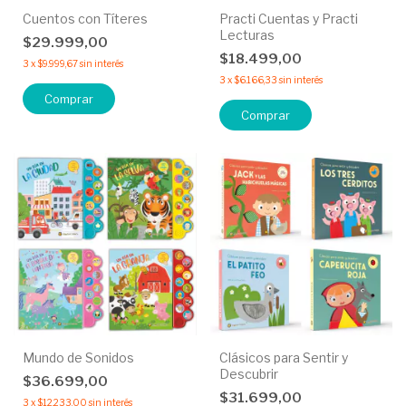
Cuentos con Títeres
Practi Cuentas y Practi
Lecturas
$29.999,00
$18.499,00
3
x
$9.999,67
sin interés
3
x
$6.166,33
sin interés
Comprar
Comprar
Mundo de Sonidos
Clásicos para Sentir y
Descubrir
$36.699,00
$31.699,00
3
x
$12.233,00
sin interés