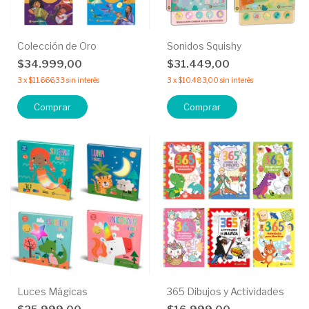
Colección de Oro
Sonidos Squishy
$34.999,00
$31.449,00
3
x
$11.666,33
sin interés
3
x
$10.483,00
sin interés
Comprar
Comprar
Luces Mágicas
365 Dibujos y Actividades