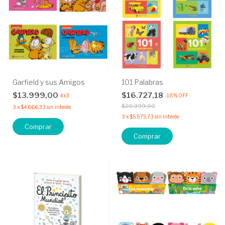
Garfield y sus Amigos
101 Palabras
$13.999,00
$16.727,18
4x3
-
18
%
OFF
$20.399,00
3
x
$4.666,33
sin interés
3
x
$5.575,73
sin interés
Comprar
Comprar