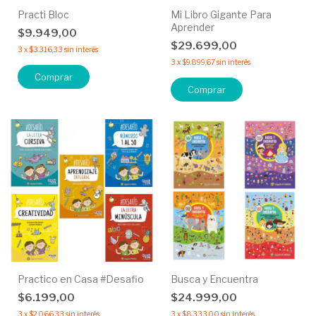
Practi Bloc
Mi Libro Gigante Para
Aprender
$9.949,00
$29.699,00
3
x
$3.316,33
sin interés
3
x
$9.899,67
sin interés
Comprar
Comprar
Practico en Casa #Desafio
Busca y Encuentra
$6.199,00
$24.999,00
3
x
$2.066,33
sin interés
3
x
$8.333,00
sin interés