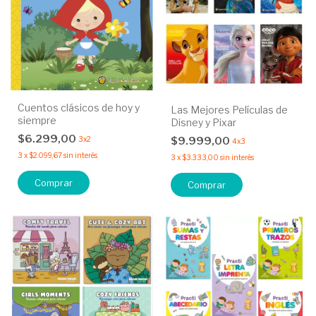
Cuentos clásicos de hoy y
Las Mejores Películas de
siempre
Disney y Pixar
$6.299,00
$9.999,00
3x2
4x3
3
x
$2.099,67
sin interés
3
x
$3.333,00
sin interés
Comprar
Comprar