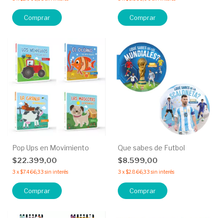
Comprar
Comprar
Pop Ups en Movimiento
Que sabes de Futbol
$22.399,00
$8.599,00
3
x
$7.466,33
sin interés
3
x
$2.866,33
sin interés
Comprar
Comprar