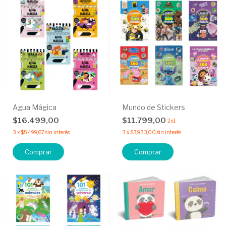
Agua Mágica
Mundo de Stickers
$16.499,00
$11.799,00
2x1
3
x
$5.499,67
sin interés
3
x
$3.933,00
sin interés
Comprar
Comprar