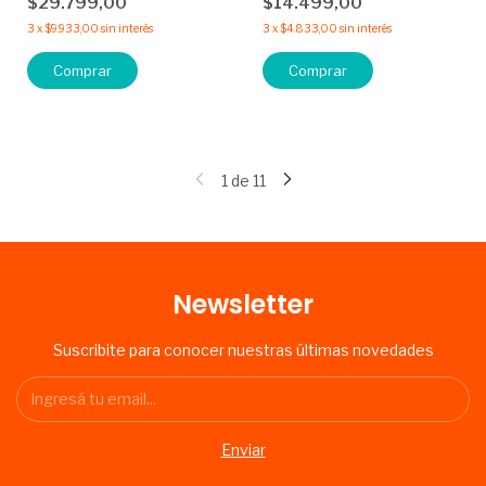
$29.799,00
$14.499,00
3
x
$9.933,00
sin interés
3
x
$4.833,00
sin interés
Comprar
1
de
11
Newsletter
Suscribite para conocer nuestras últimas novedades