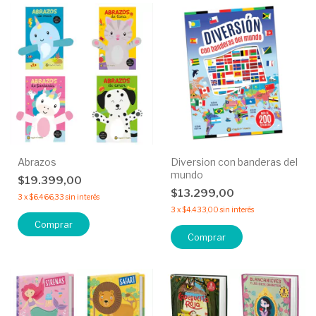
Abrazos
Diversion con banderas del
mundo
$19.399,00
$13.299,00
3
x
$6.466,33
sin interés
3
x
$4.433,00
sin interés
Comprar