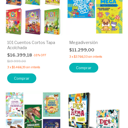
101 Cuentos Cortos Tapa
Megadiversión
Acolchada
$11.299,00
$16.399,18
-
18
%
OFF
3
x
$3.766,33
sin interés
$19.999,00
3
x
$5.466,39
sin interés
Comprar
Comprar