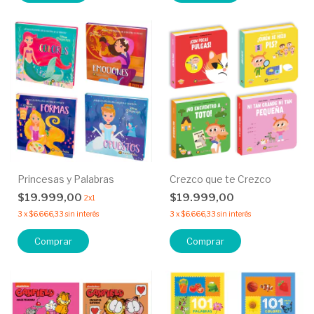
Princesas y Palabras
Crezco que te Crezco
$19.999,00
$19.999,00
2x1
3
x
$6.666,33
sin interés
3
x
$6.666,33
sin interés
Comprar
Comprar