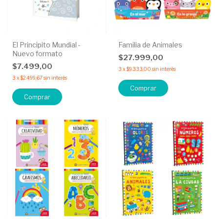
El Principito Mundial -
Familia de Animales
Nuevo formato
$27.999,00
$7.499,00
3
x
$9.333,00
sin interés
3
x
$2.499,67
sin interés
Comprar