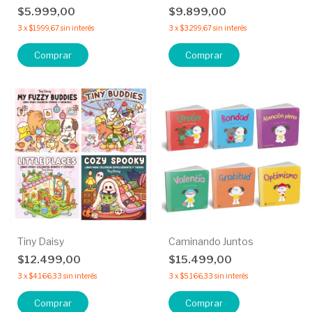
$5.999,00
$9.899,00
3
x
$1.999,67
sin interés
3
x
$3.299,67
sin interés
Comprar
Comprar
Tiny Daisy
Caminando Juntos
$12.499,00
$15.499,00
3
x
$4.166,33
sin interés
3
x
$5.166,33
sin interés
Comprar
Comprar