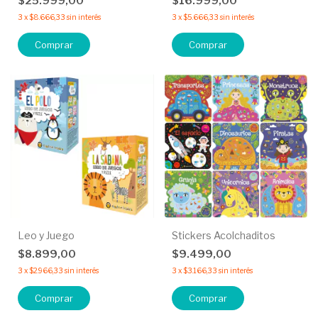
$25.999,00
$16.999,00
3
x
$8.666,33
sin interés
3
x
$5.666,33
sin interés
Comprar
Comprar
Leo y Juego
Stickers Acolchaditos
$8.899,00
$9.499,00
3
x
$2.966,33
sin interés
3
x
$3.166,33
sin interés
Comprar
Comprar