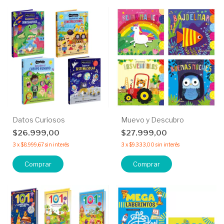
Datos Curiosos
Muevo y Descubro
$26.999,00
$27.999,00
3
x
$8.999,67
sin interés
3
x
$9.333,00
sin interés
Comprar
Comprar