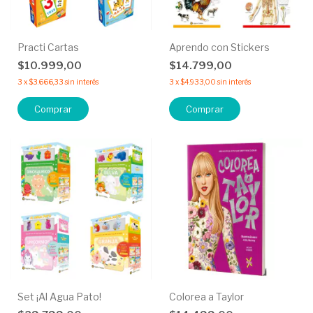
Practi Cartas
Aprendo con Stickers
$10.999,00
$14.799,00
3
x
$3.666,33
sin interés
3
x
$4.933,00
sin interés
Comprar
Comprar
Set ¡Al Agua Pato!
Colorea a Taylor