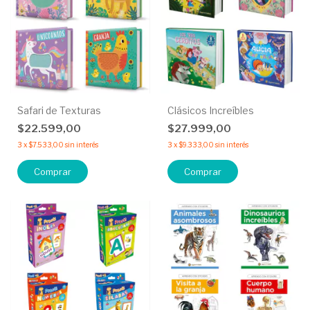
Safari de Texturas
Clásicos Increíbles
$22.599,00
$27.999,00
3
x
$7.533,00
sin interés
3
x
$9.333,00
sin interés
Comprar
Comprar