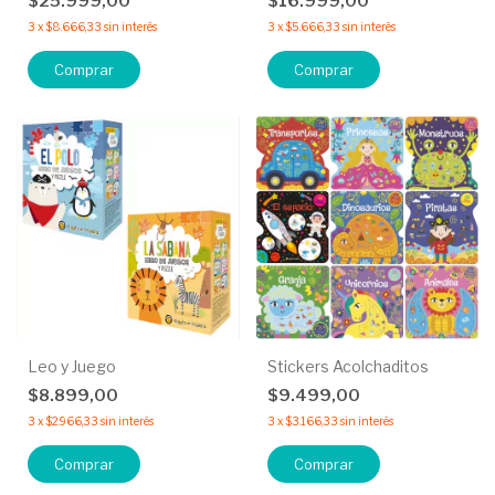
$25.999,00
$16.999,00
3
x
$8.666,33
sin interés
3
x
$5.666,33
sin interés
Comprar
Comprar
Leo y Juego
Stickers Acolchaditos
$8.899,00
$9.499,00
3
x
$2.966,33
sin interés
3
x
$3.166,33
sin interés
Comprar
Comprar