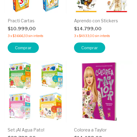
Practi Cartas
Aprendo con Stickers
$10.999,00
$14.799,00
3
x
$3.666,33
sin interés
3
x
$4.933,00
sin interés
Comprar
Comprar
Set ¡Al Agua Pato!
Colorea a Taylor