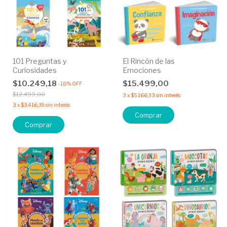
101 Preguntas y
El Rincón de las
Curiosidades
Emociones
$10.249,18
$15.499,00
-
18
%
OFF
$12.499,00
3
x
$5.166,33
sin interés
3
x
$3.416,39
sin interés
Comprar
Comprar