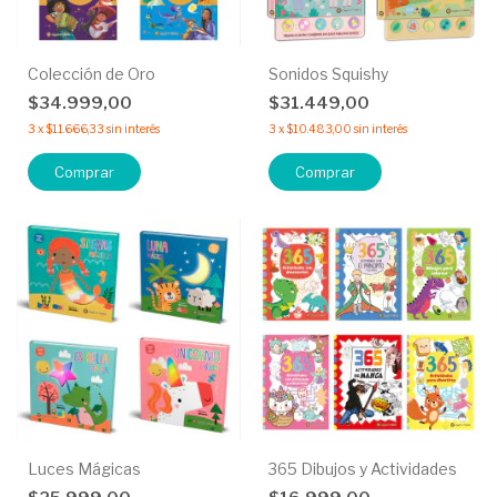
Colección de Oro
Sonidos Squishy
$34.999,00
$31.449,00
3
x
$11.666,33
sin interés
3
x
$10.483,00
sin interés
Comprar
Comprar
Luces Mágicas
365 Dibujos y Actividades