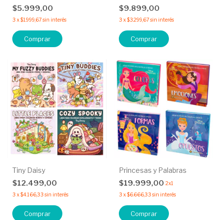
$5.999,00
$9.899,00
3
x
$1.999,67
sin interés
3
x
$3.299,67
sin interés
Comprar
Comprar
Tiny Daisy
Princesas y Palabras
$12.499,00
$19.999,00
2x1
3
x
$4.166,33
sin interés
3
x
$6.666,33
sin interés
Comprar
Comprar