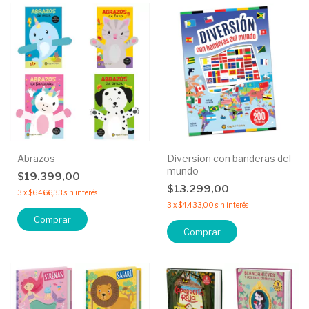
Abrazos
Diversion con banderas del
mundo
$19.399,00
$13.299,00
3
x
$6.466,33
sin interés
3
x
$4.433,00
sin interés
Comprar