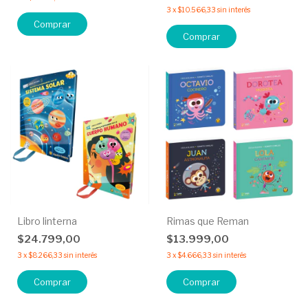
3
x
$10.566,33
sin interés
Comprar
Comprar
Libro linterna
Rimas que Reman
$24.799,00
$13.999,00
3
x
$8.266,33
sin interés
3
x
$4.666,33
sin interés
Comprar
Comprar