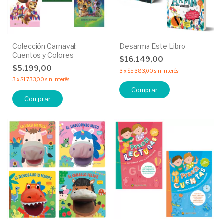
Colección Carnaval:
Desarma Este Libro
Cuentos y Colores
$16.149,00
$5.199,00
3
x
$5.383,00
sin interés
3
x
$1.733,00
sin interés
Comprar
Comprar