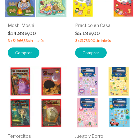
Moshi Moshi
Practico en Casa
$14.899,00
$5.199,00
3
x
$4.966,33
sin interés
3
x
$1.733,00
sin interés
Comprar
Comprar
Terrorcitos
Juego y Borro