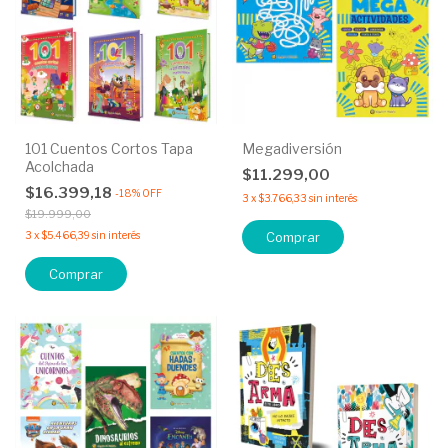
101 Cuentos Cortos Tapa
Megadiversión
Acolchada
$11.299,00
$16.399,18
-
18
%
OFF
3
x
$3.766,33
sin interés
$19.999,00
3
x
$5.466,39
sin interés
Comprar
Comprar