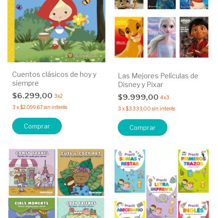
Cuentos clásicos de hoy y
Las Mejores Películas de
siempre
Disney y Pixar
$6.299,00
$9.999,00
3x2
4x3
3
x
$2.099,67
sin interés
3
x
$3.333,00
sin interés
Comprar
Comprar