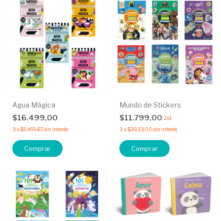
Agua Mágica
Mundo de Stickers
$16.499,00
$11.799,00
2x1
3
x
$5.499,67
sin interés
3
x
$3.933,00
sin interés
Comprar
Comprar