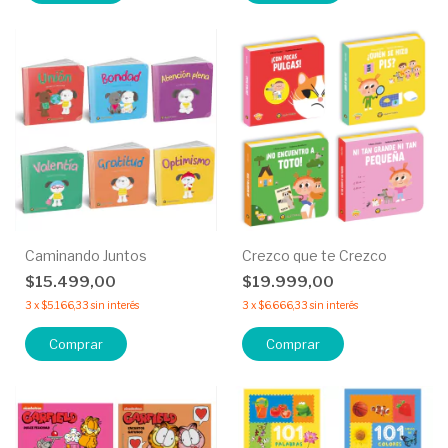
Caminando Juntos
Crezco que te Crezco
$15.499,00
$19.999,00
3
x
$5.166,33
sin interés
3
x
$6.666,33
sin interés
Comprar
Comprar