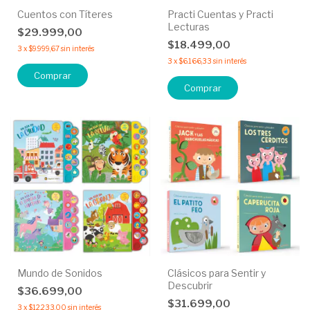
Cuentos con Títeres
Practi Cuentas y Practi
Lecturas
$29.999,00
$18.499,00
3
x
$9.999,67
sin interés
3
x
$6.166,33
sin interés
Comprar
Comprar
Mundo de Sonidos
Clásicos para Sentir y
Descubrir
$36.699,00
$31.699,00
3
x
$12.233,00
sin interés