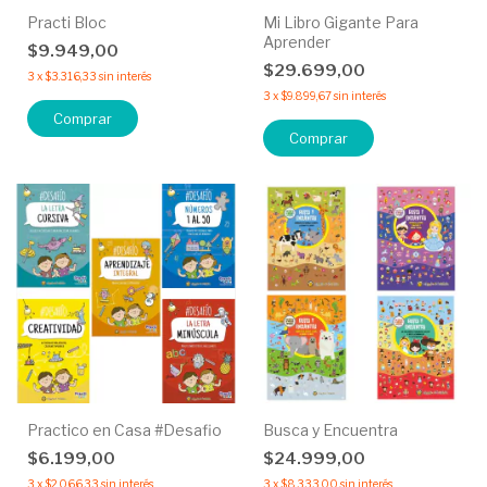
Practi Bloc
Mi Libro Gigante Para
Aprender
$9.949,00
$29.699,00
3
x
$3.316,33
sin interés
3
x
$9.899,67
sin interés
Comprar
Comprar
Practico en Casa #Desafio
Busca y Encuentra
$6.199,00
$24.999,00
3
x
$2.066,33
sin interés
3
x
$8.333,00
sin interés