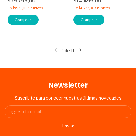
$29.799,00
$14.499,00
3
x
$9.933,00
sin interés
3
x
$4.833,00
sin interés
Comprar
1
de
11
Newsletter
Suscribite para conocer nuestras últimas novedades