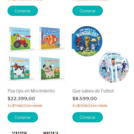
Comprar
Comprar
Pop Ups en Movimiento
Que sabes de Futbol
$22.399,00
$8.599,00
3
x
$7.466,33
sin interés
3
x
$2.866,33
sin interés
Comprar
Comprar