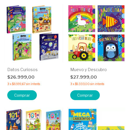
Datos Curiosos
Muevo y Descubro
$26.999,00
$27.999,00
3
x
$8.999,67
sin interés
3
x
$9.333,00
sin interés
Comprar
Comprar