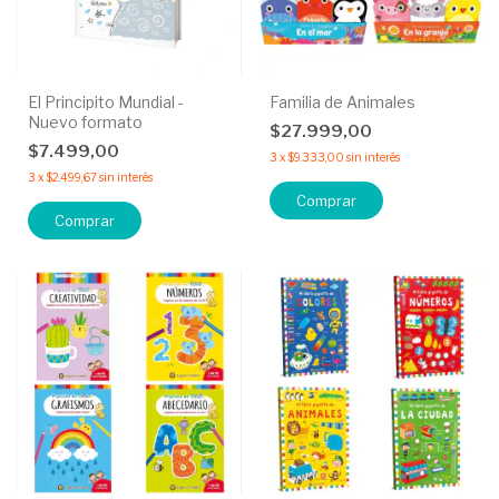
El Principito Mundial -
Familia de Animales
Nuevo formato
$27.999,00
$7.499,00
3
x
$9.333,00
sin interés
3
x
$2.499,67
sin interés
Comprar