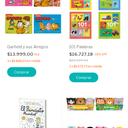
Garfield y sus Amigos
101 Palabras
$13.999,00
$16.727,18
4x3
-
18
%
OFF
$20.399,00
3
x
$4.666,33
sin interés
3
x
$5.575,73
sin interés
Comprar
Comprar