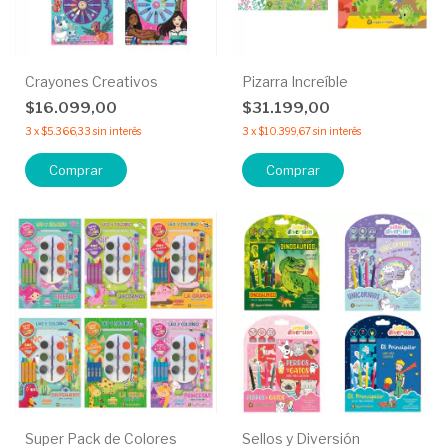
Crayones Creativos
Pizarra Increíble
$16.099,00
$31.199,00
3
x
$5.366,33
sin interés
3
x
$10.399,67
sin interés
Comprar
Comprar
Super Pack de Colores
Sellos y Diversión