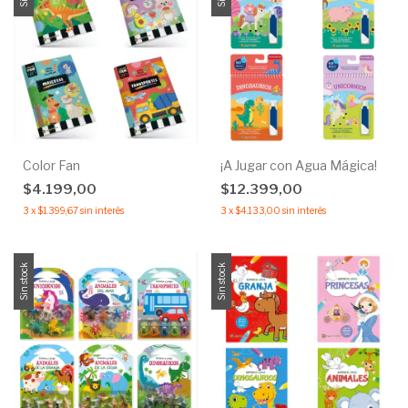
Color Fan
¡A Jugar con Agua Mágica!
$4.199,00
$12.399,00
3
x
$1.399,67
sin interés
3
x
$4.133,00
sin interés
Sin stock
Sin stock