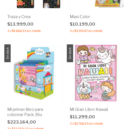
Traza y Crea
Maxi Color
$13.999,00
$10.199,00
3
x
$4.666,33
sin interés
3
x
$3.399,67
sin interés
Sin stock
Sin stock
Mi primer libro para
Mi Gran Libro Kawaii
colorear Pack 36u
$11.299,00
$223.164,00
3
x
$3.766,33
sin interés
3
x
$74.388,00
sin interés