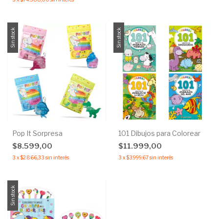
Sin stock
Sin stock
Pop It Sorpresa
101 Dibujos para Colorear
$8.599,00
$11.999,00
3
x
$2.866,33
sin interés
3
x
$3.999,67
sin interés
Sin stock