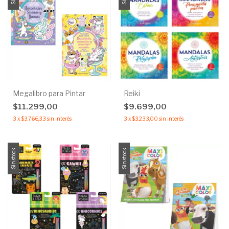
Megalibro para Pintar
Reiki
$11.299,00
$9.699,00
3
x
$3.766,33
sin interés
3
x
$3.233,00
sin interés
Sin stock
Sin stock