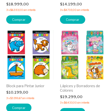
$18.999,00
$14.199,00
3
x
$6.333,00
sin interés
3
x
$4.733,00
sin interés
Comprar
Comprar
Block para Pintar Junior
Lápices y Borradores de
Colores
$10.199,00
$19.299,00
3
x
$3.399,67
sin interés
3
x
$6.433,00
sin interés
Comprar