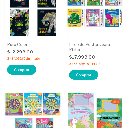
Puro Color
Libro de Posters para
Pintar
$12.299,00
$17.999,00
3
x
$4.099,67
sin interés
3
x
$5.999,67
sin interés
Comprar
Comprar