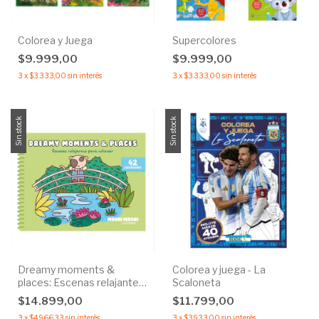
Colorea y Juega
Supercolores
$9.999,00
$9.999,00
3
x
$3.333,00
sin interés
3
x
$3.333,00
sin interés
Sin stock
Sin stock
Dreamy moments &
Colorea y juega - La
places: Escenas relajantes
Scaloneta
para colorear
$14.899,00
$11.799,00
3
x
$4.966,33
sin interés
3
x
$3.933,00
sin interés