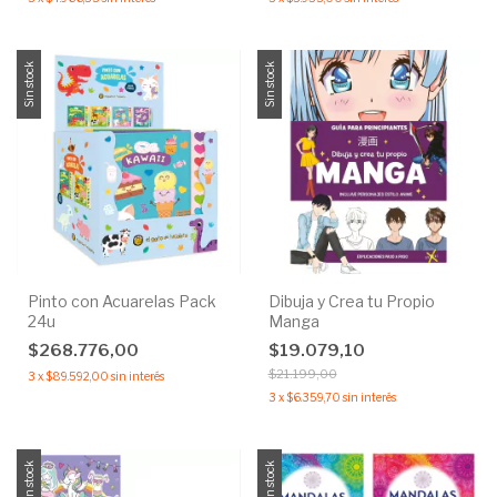
Sin stock
Sin stock
Pinto con Acuarelas Pack
Dibuja y Crea tu Propio
24u
Manga
$268.776,00
$19.079,10
$21.199,00
3
x
$89.592,00
sin interés
3
x
$6.359,70
sin interés
Sin stock
Sin stock