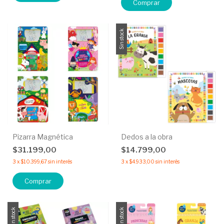
Comprar
Sin stock
Pizarra Magnética
Dedos a la obra
$31.199,00
$14.799,00
3
x
$10.399,67
sin interés
3
x
$4.933,00
sin interés
Comprar
Sin stock
Sin stock