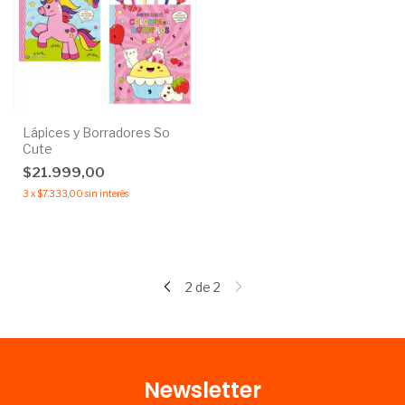
Lápices y Borradores So
Cute
$21.999,00
3
x
$7.333,00
sin interés
2
de
2
Newsletter