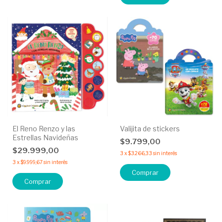
El Reno Renzo y las
Valijita de stickers
Estrellas Navideñas
$9.799,00
$29.999,00
3
x
$3.266,33
sin interés
3
x
$9.999,67
sin interés
Comprar