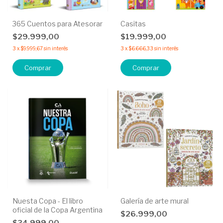
365 Cuentos para Atesorar
Casitas
$29.999,00
$19.999,00
3
x
$9.999,67
sin interés
3
x
$6.666,33
sin interés
Comprar
Comprar
Nuesta Copa - El libro
Galería de arte mural
oficial de la Copa Argentina
$26.999,00