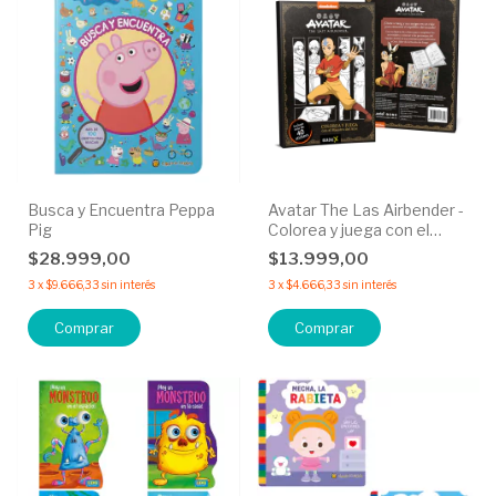
Busca y Encuentra Peppa
Avatar The Las Airbender -
Pig
Colorea y juega con el
maesto del aire.
$28.999,00
$13.999,00
3
x
$9.666,33
sin interés
3
x
$4.666,33
sin interés