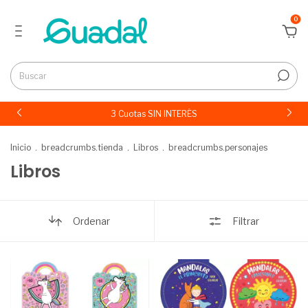
0
3 Cuotas SIN INTERÉS
Inicio
.
breadcrumbs.tienda
.
Libros
.
breadcrumbs.personajes
Libros
Ordenar
Filtrar