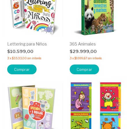
Lettering para Niños
365 Animales
$10.599,00
$29.999,00
3
x
$3.533,00
sin interés
3
x
$9.999,67
sin interés