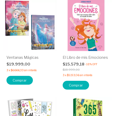
Ventanas Mágicas
El Libro de mis Emociones
$19.999,00
$15.579,18
-
18
%
OFF
$18.999,00
3
x
$6.666,33
sin interés
3
x
$5.193,06
sin interés
Comprar