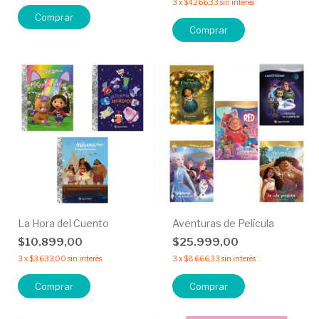
3
x
$4.266,33
sin interés
Comprar
La Hora del Cuento
Aventuras de Película
$10.899,00
$25.999,00
3
x
$3.633,00
sin interés
3
x
$8.666,33
sin interés
Comprar
Comprar