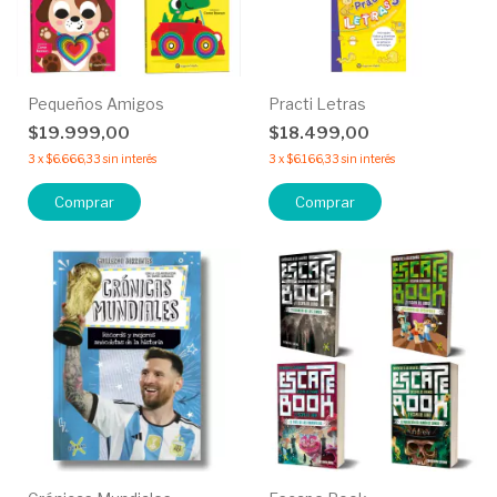
Pequeños Amigos
Practi Letras
$19.999,00
$18.499,00
3
x
$6.666,33
sin interés
3
x
$6.166,33
sin interés
Comprar
Comprar