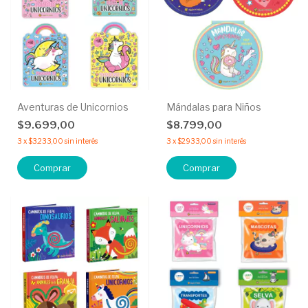
Aventuras de Unicornios
Mándalas para Niños
$9.699,00
$8.799,00
3
x
$3.233,00
sin interés
3
x
$2.933,00
sin interés
Comprar
Comprar