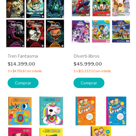
Tren Fantasma
Diverti-libros
$14.399,00
$45.999,00
3
x
$4.799,67
sin interés
3
x
$15.333,00
sin interés
Comprar
Comprar