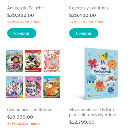
Amigos de Peluche
Cuentos y aventuras
$29.999,00
$29.499,00
3
x
$9.999,67
sin interés
3
x
$9.833,00
sin interés
Comprar
Comprar
Calcomanías en Relieve
Mis emociones. Un libro
para colorear y divertirse
$19.399,00
$12.799,00
3
x
$6.466,33
sin interés