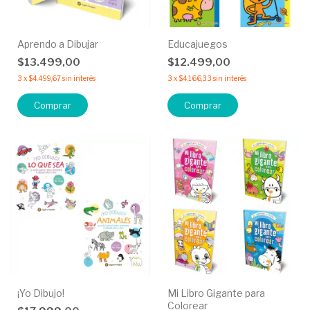
Aprendo a Dibujar
Educajuegos
$13.499,00
$12.499,00
3
x
$4.499,67
sin interés
3
x
$4.166,33
sin interés
Comprar
¡Yo Dibujo!
Mi Libro Gigante para
Colorear