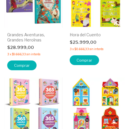
Grandes Aventuras,
Hora del Cuento
Grandes Heroínas
$25.999,00
$28.999,00
3
x
$8.666,33
sin interés
3
x
$9.666,33
sin interés
Comprar
Comprar