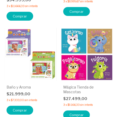
$34.999,00
3
x
$8.999,67
sin interés
3
x
$11.666,33
sin interés
Comprar
Baño y Aroma
Mágica Tienda de
Mascotas
$21.999,00
$27.499,00
3
x
$7.333,00
sin interés
3
x
$9.166,33
sin interés
Comprar
Comprar