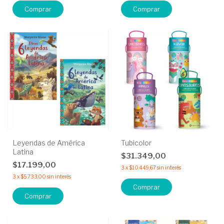
Comprar
Comprar
Leyendas de América
Tubicolor
Latina
$31.349,00
$17.199,00
3
x
$10.449,67
sin interés
3
x
$5.733,00
sin interés
Comprar
Comprar