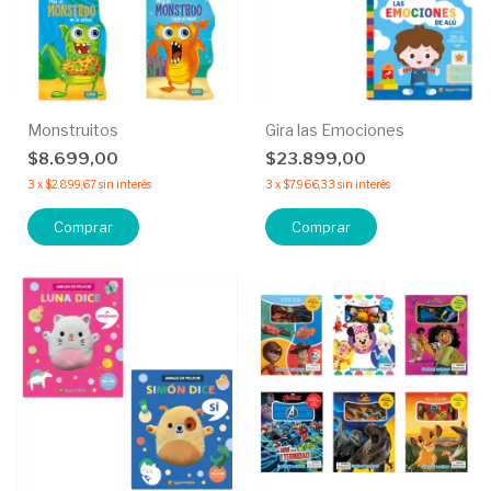
Monstruitos
Gira las Emociones
$8.699,00
$23.899,00
3
x
$2.899,67
sin interés
3
x
$7.966,33
sin interés
Comprar
Comprar