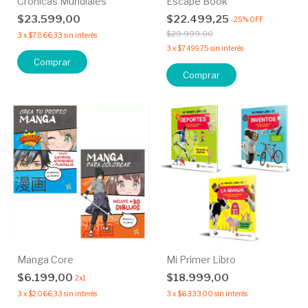
Crónicas Mundiales
Escape Book
$23.599,00
$22.499,25
-
25
%
OFF
$29.999,00
3
x
$7.866,33
sin interés
3
x
$7.499,75
sin interés
Comprar
Manga Core
Mi Primer Libro
$6.199,00
$18.999,00
2x1
3
x
$2.066,33
sin interés
3
x
$6.333,00
sin interés