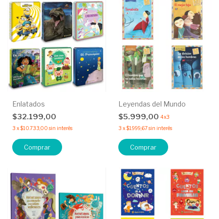
Enlatados
Leyendas del Mundo
$32.199,00
$5.999,00
4x3
3
x
$10.733,00
sin interés
3
x
$1.999,67
sin interés
Comprar
Comprar