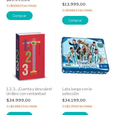
$13.999,00
3
x
$6.666,33
sin interés
3
x
$4.666,33
sin interés
Comprar
Comprar
1, 2, 3... ¡Cuenta y descubre!
Lata Juega con la
Un libro con ventanitas!
selección
$34.999,00
$34.199,00
3
x
$11.666,33
sin interés
3
x
$11.399,67
sin interés