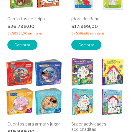
Caminitos de Felpa
¡Hora del Baño!
$26.799,00
$17.999,00
3
x
$8.933,00
sin interés
3
x
$5.999,67
sin interés
Comprar
Comprar
Cuentos para armar y jugar
Super actividades
acolchaditas
$19.999,00