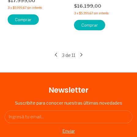
$17.999,00
$16.199,00
3
x
$5.999,67
sin interés
3
x
$5.399,67
sin interés
Comprar
Comprar
3
de
11
Newsletter
Suscribite para conocer nuestras últimas novedades