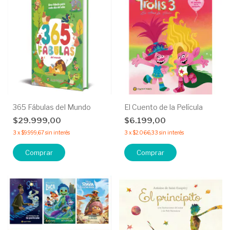
365 Fábulas del Mundo
El Cuento de la Película
$29.999,00
$6.199,00
3
x
$9.999,67
sin interés
3
x
$2.066,33
sin interés
Comprar