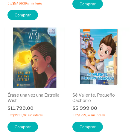
3
x
$5.466,39
sin interés
Comprar
Comprar
Érase una vez una Estrella
Sé Valiente, Pequeño
Wish
Cachorro
$11.799,00
$5.999,00
3
x
$3.933,00
sin interés
3
x
$1.999,67
sin interés