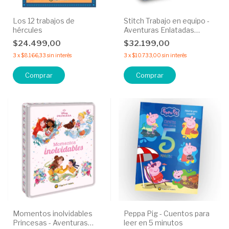
Los 12 trabajos de
Stitch Trabajo en equipo -
hércules
Aventuras Enlatadas
Disney
$24.499,00
$32.199,00
3
x
$8.166,33
sin interés
3
x
$10.733,00
sin interés
Momentos inolvidables
Peppa Pig - Cuentos para
Princesas - Aventuras
leer en 5 minutos