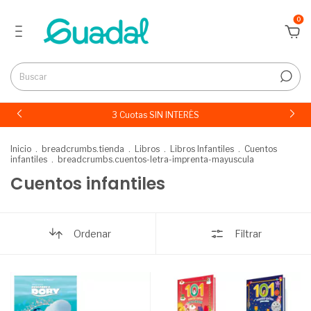
0
3 Cuotas SIN INTERÉS
Inicio
.
breadcrumbs.tienda
.
Libros
.
Libros Infantiles
.
Cuentos
infantiles
.
breadcrumbs.cuentos-letra-imprenta-mayuscula
Cuentos infantiles
Ordenar
Filtrar