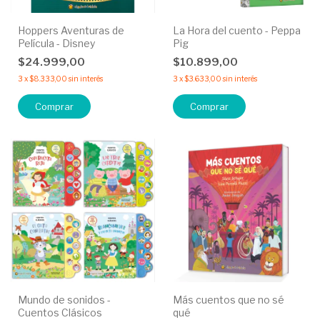
Hoppers Aventuras de
La Hora del cuento - Peppa
Película - Disney
Pig
$24.999,00
$10.899,00
3
x
$8.333,00
sin interés
3
x
$3.633,00
sin interés
Comprar
Mundo de sonidos -
Más cuentos que no sé
Cuentos Clásicos
qué