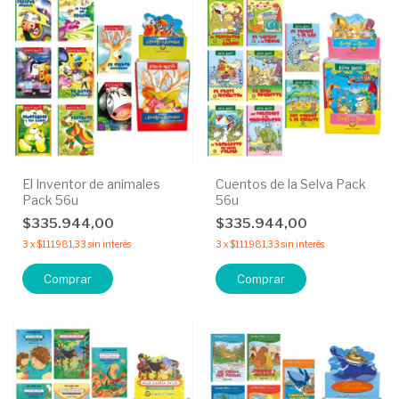
El Inventor de animales
Cuentos de la Selva Pack
Pack 56u
56u
$335.944,00
$335.944,00
3
x
$111.981,33
sin interés
3
x
$111.981,33
sin interés