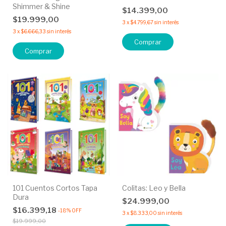
Shimmer & Shine
$14.399,00
$19.999,00
3
x
$4.799,67
sin interés
3
x
$6.666,33
sin interés
Comprar
101 Cuentos Cortos Tapa
Colitas: Leo y Bella
Dura
$24.999,00
$16.399,18
-
18
%
OFF
3
x
$8.333,00
sin interés
$19.999,00