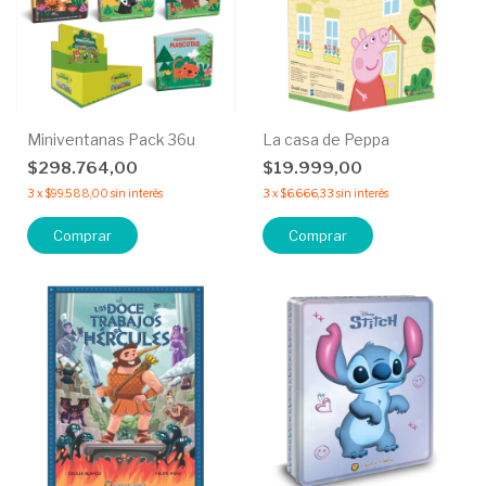
Miniventanas Pack 36u
La casa de Peppa
$298.764,00
$19.999,00
3
x
$99.588,00
sin interés
3
x
$6.666,33
sin interés