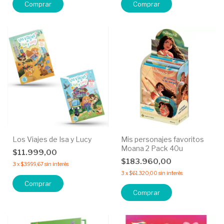
Los Viajes de Isa y Lucy
Mis personajes favoritos
Moana 2 Pack 40u
$11.999,00
$183.960,00
3
x
$3.999,67
sin interés
3
x
$61.320,00
sin interés
Comprar