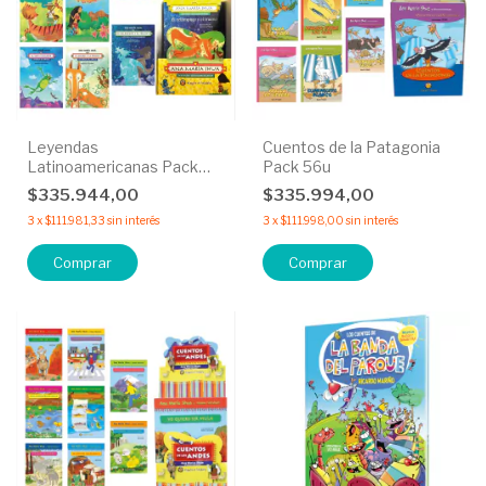
Leyendas
Cuentos de la Patagonia
Latinoamericanas Pack
Pack 56u
56u
$335.944,00
$335.994,00
3
x
$111.981,33
sin interés
3
x
$111.998,00
sin interés