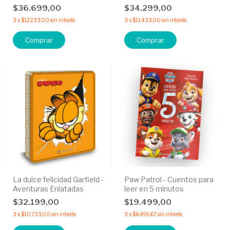
$36.699,00
$34.299,00
3
x
$12.233,00
sin interés
3
x
$11.433,00
sin interés
Comprar
La dulce felicidad Garfield -
Paw Patrol - Cuentos para
Aventuras Enlatadas
leer en 5 minutos
$32.199,00
$19.499,00
3
x
$10.733,00
sin interés
3
x
$6.499,67
sin interés