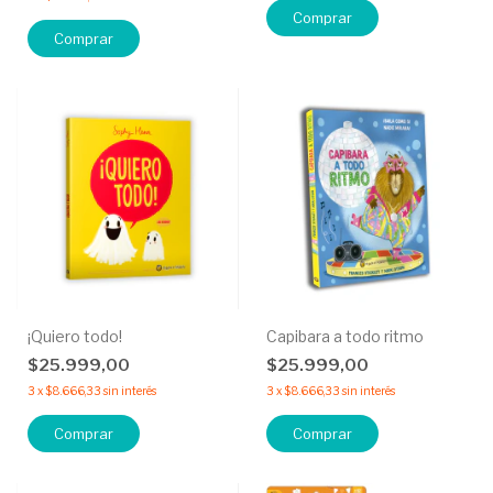
¡Quiero todo!
Capibara a todo ritmo
$25.999,00
$25.999,00
3
x
$8.666,33
sin interés
3
x
$8.666,33
sin interés