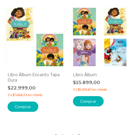
Libro Álbum Encanto Tapa
Libro Álbum
Dura
$15.899,00
$22.999,00
3
x
$5.299,67
sin interés
3
x
$7.666,33
sin interés
Comprar
Comprar