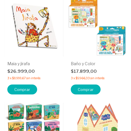
Maia y jirafa
Baño y Color
$26.999,00
$17.899,00
3
x
$8.999,67
sin interés
3
x
$5.966,33
sin interés
Comprar