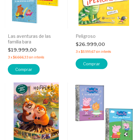
Las aventuras de las
Peligroso
familia bara
$26.999,00
$19.999,00
3
x
$8.999,67
sin interés
3
x
$6.666,33
sin interés
Comprar