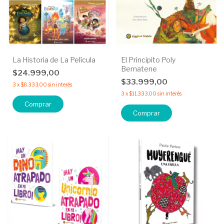
La Historia de La Película
El Principito Poly
Bernatene
$24.999,00
$33.999,00
3
x
$8.333,00
sin interés
3
x
$11.333,00
sin interés
Comprar