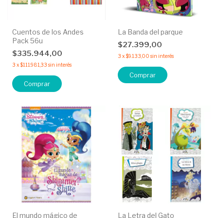
Cuentos de los Andes
La Banda del parque
Pack 56u
$27.399,00
$335.944,00
3
x
$9.133,00
sin interés
3
x
$111.981,33
sin interés
El mundo mágico de
La Letra del Gato