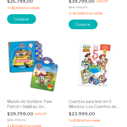
$25.799,00
$39.799,00
-
15
%
OFF
$46.798,00
3
x
$8.599,67
sin interés
3
x
$13.266,33
sin interés
Comprar
Mundo de Sonidos: Paw
Cuentos para leer en 5
Patrol + Valijitas: Un
Minutos: Los Cuentos de
Rescate con Coraje
las Películas Toy Story 5
$39.799,00
$23.999,00
-
15
%
OFF
$46.798,00
3
x
$7.999,67
sin interés
3
x
$13.266,33
sin interés