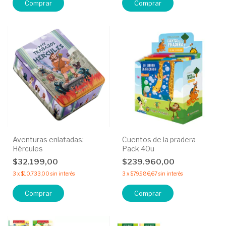
Comprar
Aventuras enlatadas:
Cuentos de la pradera
Hércules
Pack 40u
$32.199,00
$239.960,00
3
x
$10.733,00
sin interés
3
x
$79.986,67
sin interés