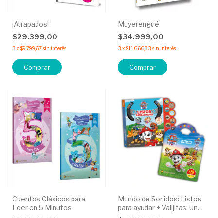
¡Atrapados!
Muyerengué
$29.399,00
$34.999,00
3
x
$9.799,67
sin interés
3
x
$11.666,33
sin interés
Comprar
Cuentos Clásicos para
Mundo de Sonidos: Listos
Leer en 5 Minutos
para ayudar + Valijitas: Un
Rescate con Coraje