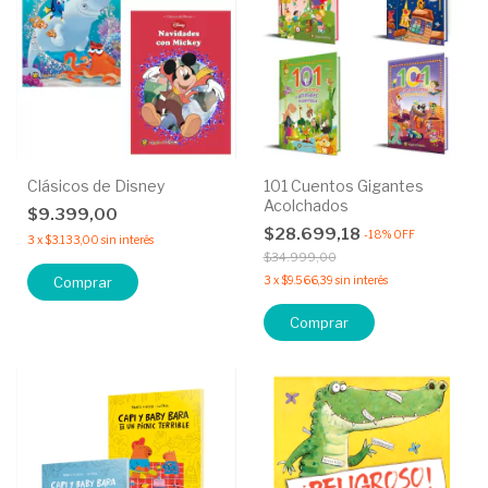
Clásicos de Disney
101 Cuentos Gigantes
Acolchados
$9.399,00
$28.699,18
-
18
%
OFF
3
x
$3.133,00
sin interés
$34.999,00
Comprar
3
x
$9.566,39
sin interés
Comprar