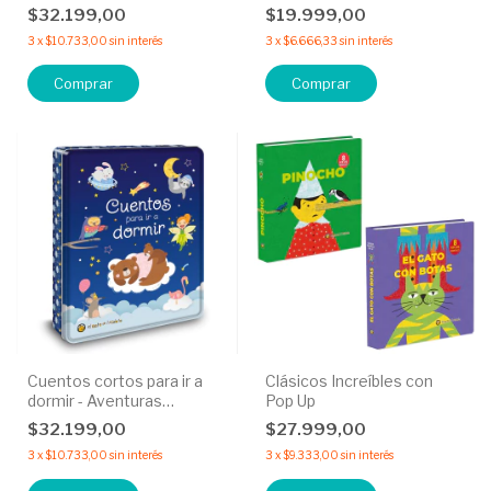
Enlatadas
$32.199,00
$19.999,00
3
x
$10.733,00
sin interés
3
x
$6.666,33
sin interés
Cuentos cortos para ir a
Clásicos Increíbles con
dormir - Aventuras
Pop Up
enlatadas
$32.199,00
$27.999,00
3
x
$10.733,00
sin interés
3
x
$9.333,00
sin interés