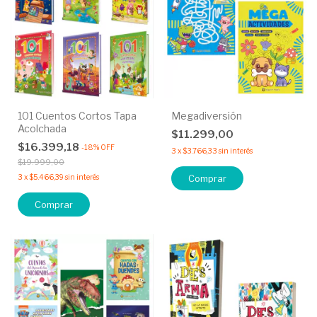
101 Cuentos Cortos Tapa
Megadiversión
Acolchada
$11.299,00
$16.399,18
-
18
%
OFF
3
x
$3.766,33
sin interés
$19.999,00
3
x
$5.466,39
sin interés
Comprar
Comprar