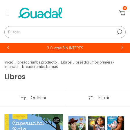
0
3 Cuotas SIN INTERÉS
Inicio
.
breadcrumbs.producto
.
Libros
.
breadcrumbs.primera-
infancia
.
breadcrumbs.formas
Libros
Ordenar
Filtrar