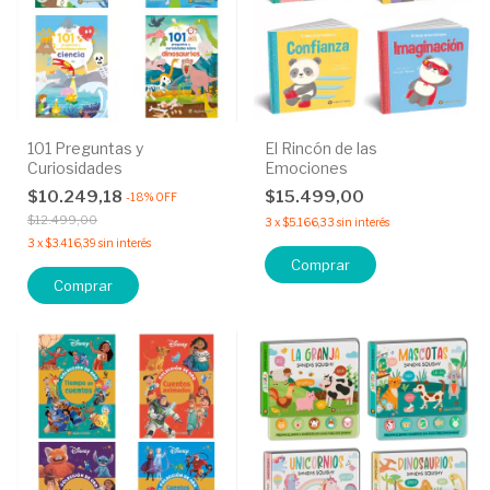
101 Preguntas y
El Rincón de las
Curiosidades
Emociones
$10.249,18
$15.499,00
-
18
%
OFF
$12.499,00
3
x
$5.166,33
sin interés
3
x
$3.416,39
sin interés
Comprar
Comprar