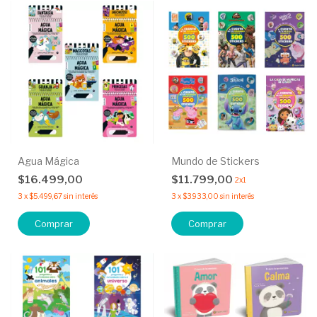
Agua Mágica
Mundo de Stickers
$16.499,00
$11.799,00
2x1
3
x
$5.499,67
sin interés
3
x
$3.933,00
sin interés
Comprar
Comprar