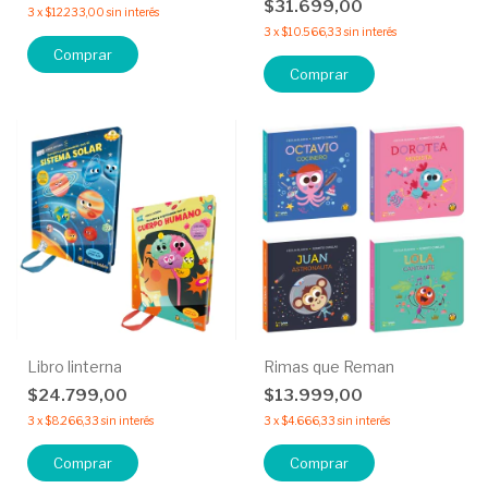
$31.699,00
3
x
$12.233,00
sin interés
3
x
$10.566,33
sin interés
Comprar
Comprar
Libro linterna
Rimas que Reman
$24.799,00
$13.999,00
3
x
$8.266,33
sin interés
3
x
$4.666,33
sin interés
Comprar
Comprar