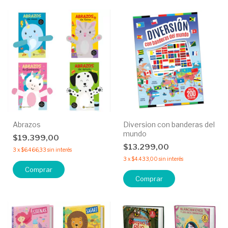
Abrazos
Diversion con banderas del
mundo
$19.399,00
$13.299,00
3
x
$6.466,33
sin interés
3
x
$4.433,00
sin interés
Comprar