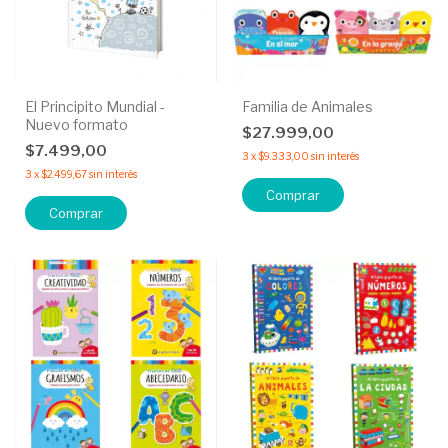
El Principito Mundial -
Familia de Animales
Nuevo formato
$27.999,00
$7.499,00
3
x
$9.333,00
sin interés
3
x
$2.499,67
sin interés
Comprar