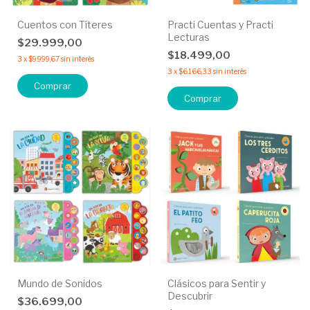
Cuentos con Títeres
Practi Cuentas y Practi
Lecturas
$29.999,00
$18.499,00
3
x
$9.999,67
sin interés
3
x
$6.166,33
sin interés
Comprar
Comprar
Mundo de Sonidos
Clásicos para Sentir y
Descubrir
$36.699,00