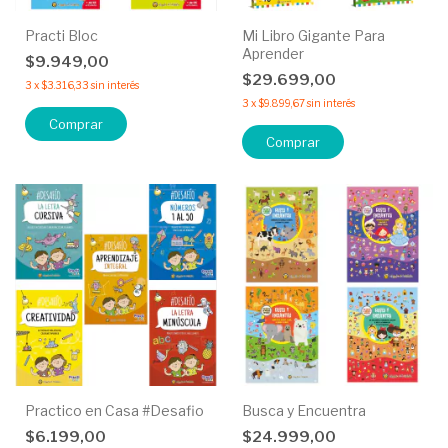
Practi Bloc
Mi Libro Gigante Para
Aprender
$9.949,00
$29.699,00
3
x
$3.316,33
sin interés
3
x
$9.899,67
sin interés
Comprar
Comprar
Practico en Casa #Desafio
Busca y Encuentra
$6.199,00
$24.999,00