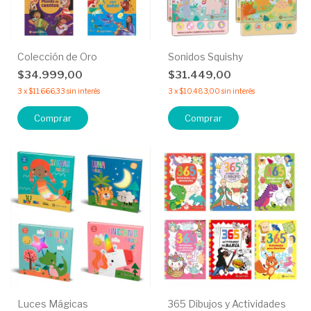
Colección de Oro
Sonidos Squishy
$34.999,00
$31.449,00
3
x
$11.666,33
sin interés
3
x
$10.483,00
sin interés
Comprar
Comprar
Luces Mágicas
365 Dibujos y Actividades