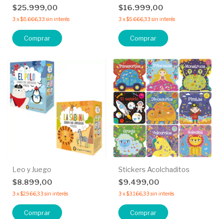
$25.999,00
$16.999,00
3
x
$8.666,33
sin interés
3
x
$5.666,33
sin interés
Comprar
Comprar
Leo y Juego
Stickers Acolchaditos
$8.899,00
$9.499,00
3
x
$2.966,33
sin interés
3
x
$3.166,33
sin interés
Comprar
Comprar