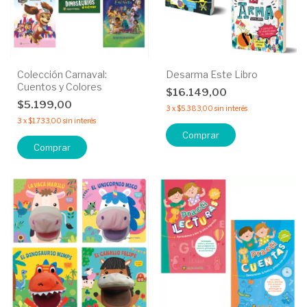
Colección Carnaval:
Desarma Este Libro
Cuentos y Colores
$16.149,00
$5.199,00
3
x
$5.383,00
sin interés
3
x
$1.733,00
sin interés
Comprar
Comprar