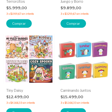
Terrorcitos
Juego y Borro
$5.999,00
$9.899,00
3
x
$1.999,67
sin interés
3
x
$3.299,67
sin interés
Comprar
Comprar
Tiny Daisy
Caminando Juntos
$12.499,00
$15.499,00
3
x
$4.166,33
sin interés
3
x
$5.166,33
sin interés