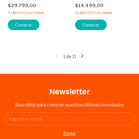
$29.799,00
$14.499,00
3
x
$9.933,00
sin interés
3
x
$4.833,00
sin interés
Comprar
1
de
11
Newsletter
Suscribite para conocer nuestras últimas novedades