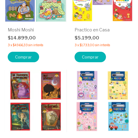
Moshi Moshi
Practico en Casa
$14.899,00
$5.199,00
3
x
$4.966,33
sin interés
3
x
$1.733,00
sin interés
Comprar
Comprar