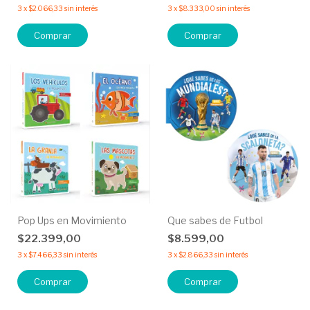
3
x
$2.066,33
sin interés
3
x
$8.333,00
sin interés
Comprar
Comprar
Pop Ups en Movimiento
Que sabes de Futbol
$22.399,00
$8.599,00
3
x
$7.466,33
sin interés
3
x
$2.866,33
sin interés
Comprar
Comprar