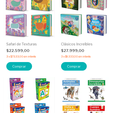
Safari de Texturas
Clásicos Increíbles
$22.599,00
$27.999,00
3
x
$7.533,00
sin interés
3
x
$9.333,00
sin interés
Comprar
Comprar