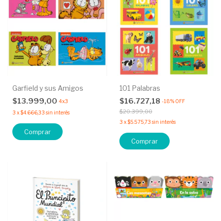
Garfield y sus Amigos
101 Palabras
$13.999,00
$16.727,18
4x3
-
18
%
OFF
$20.399,00
3
x
$4.666,33
sin interés
3
x
$5.575,73
sin interés
Comprar
Comprar