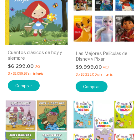
Cuentos clásicos de hoy y
Las Mejores Películas de
siempre
Disney y Pixar
$6.299,00
$9.999,00
3x2
4x3
3
x
$2.099,67
sin interés
3
x
$3.333,00
sin interés
Comprar
Comprar