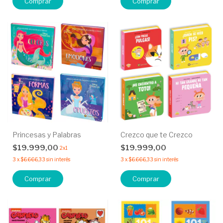
Comprar
Comprar
Princesas y Palabras
Crezco que te Crezco
$19.999,00
$19.999,00
2x1
3
x
$6.666,33
sin interés
3
x
$6.666,33
sin interés
Comprar
Comprar