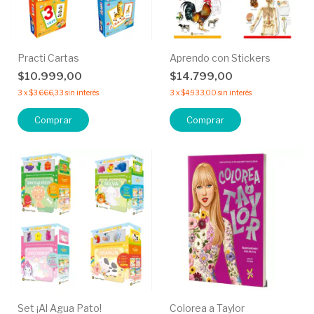
Practi Cartas
Aprendo con Stickers
$10.999,00
$14.799,00
3
x
$3.666,33
sin interés
3
x
$4.933,00
sin interés
Comprar
Comprar
Set ¡Al Agua Pato!
Colorea a Taylor