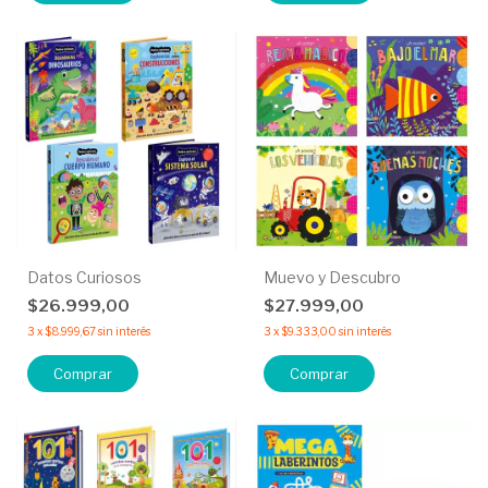
Datos Curiosos
Muevo y Descubro
$26.999,00
$27.999,00
3
x
$8.999,67
sin interés
3
x
$9.333,00
sin interés
Comprar
Comprar