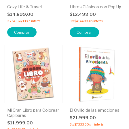
Cozy Life & Travel
Libros Clásicos con Pop Up
$14.899,00
$12.499,00
3
x
$4.966,33
sin interés
3
x
$4.166,33
sin interés
Comprar
Mi Gran Libro para Colorear
El Ovillo de las emociones
Capibaras
$21.999,00
$11.999,00
3
x
$7.333,00
sin interés