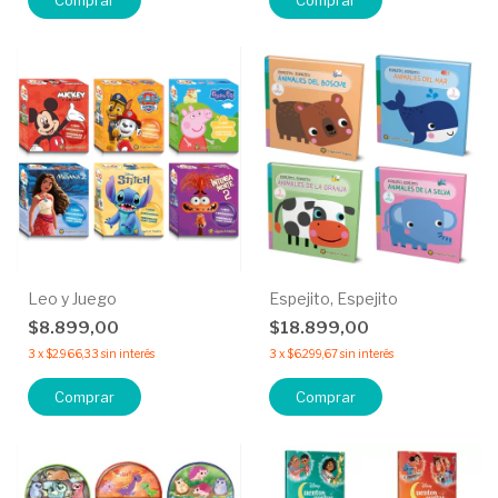
Comprar
Comprar
Leo y Juego
Espejito, Espejito
$8.899,00
$18.899,00
3
x
$2.966,33
sin interés
3
x
$6.299,67
sin interés
Comprar
Comprar