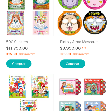
500 Stickers
Pinto y Armo Mascaras
$11.799,00
$9.999,00
3x2
3
x
$3.933,00
sin interés
3
x
$3.333,00
sin interés
Comprar
Comprar