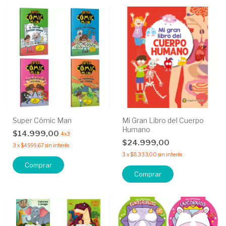
Super Cómic Man
Mi Gran Libro del Cuerpo
Humano
$14.999,00
4x3
$24.999,00
3
x
$4.999,67
sin interés
3
x
$8.333,00
sin interés
Comprar