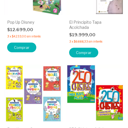
Pop Up Disney
El Principito Tapa
Acolchada
$12.699,00
$19.999,00
3
x
$4.233,00
sin interés
3
x
$6.666,33
sin interés
Comprar
Comprar