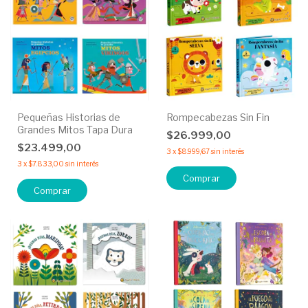
Pequeñas Historias de
Rompecabezas Sin Fin
Grandes Mitos Tapa Dura
$26.999,00
$23.499,00
3
x
$8.999,67
sin interés
3
x
$7.833,00
sin interés
Comprar
Comprar