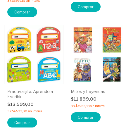
3
x
$3.999,67
sin interés
Practivalijita: Aprendo a
Mitos y Leyendas
Escribir
$11.899,00
$13.599,00
3
x
$3.966,33
sin interés
3
x
$4.533,00
sin interés
Comprar
Comprar