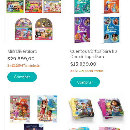
Mini Divertilibro
Cuentos Cortos para Ir a
Dormir Tapa Dura
$29.999,00
$15.899,00
3
x
$9.999,67
sin interés
3
x
$5.299,67
sin interés
Comprar
Comprar