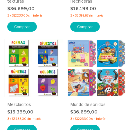
texturas
Hechiceras
$36.699,00
$16.199,00
3
x
$12.233,00
sin interés
3
x
$5.399,67
sin interés
Comprar
Comprar
Mezcladitos
Mundo de sonidos
$15.399,00
$36.699,00
3
x
$5.133,00
sin interés
3
x
$12.233,00
sin interés