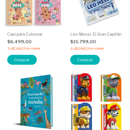
Capi para Colorear
Leo Messi, El Gran Capitán
$6.499,00
$15.799,00
3
x
$2.166,33
sin interés
3
x
$5.266,33
sin interés
Comprar