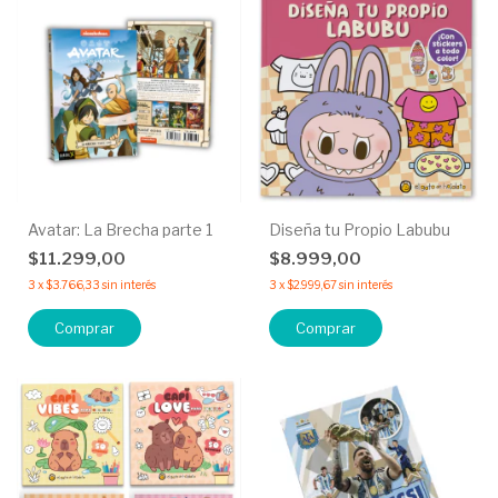
Avatar: La Brecha parte 1
Diseña tu Propio Labubu
$11.299,00
$8.999,00
3
x
$3.766,33
sin interés
3
x
$2.999,67
sin interés