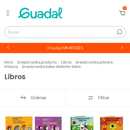
0
3 Cuotas SIN INTERÉS
Inicio
.
breadcrumbs.producto
.
Libros
.
breadcrumbs.primera-
infancia
.
breadcrumbs.bebe-elefante-titere
Libros
Ordenar
Filtrar