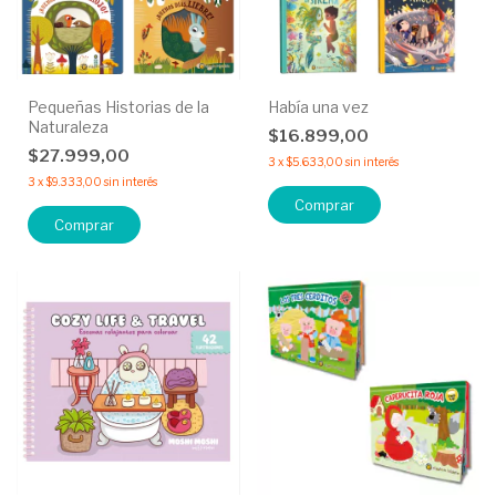
Pequeñas Historias de la
Había una vez
Naturaleza
$16.899,00
$27.999,00
3
x
$5.633,00
sin interés
3
x
$9.333,00
sin interés
Comprar
Comprar