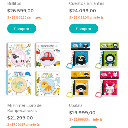
Brillitos
Cuentos Brillantes
$26.599,00
$24.099,00
3
x
$8.866,33
sin interés
3
x
$8.033,00
sin interés
Comprar
Comprar
Mi Primer Libro de
Upalalá
Rompecabezas
$19.999,00
$21.299,00
3
x
$6.666,33
sin interés
3
x
$7.099,67
sin interés