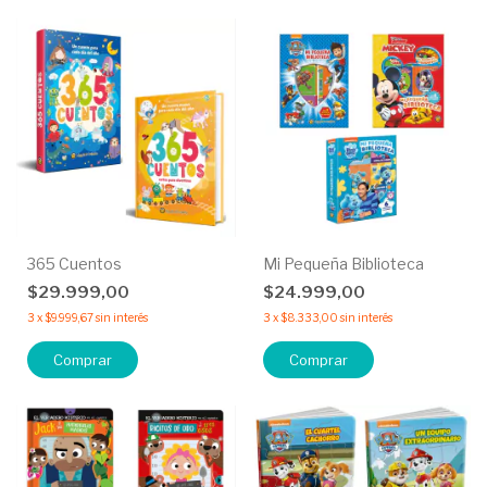
365 Cuentos
Mi Pequeña Biblioteca
$29.999,00
$24.999,00
3
x
$9.999,67
sin interés
3
x
$8.333,00
sin interés
Comprar
Comprar