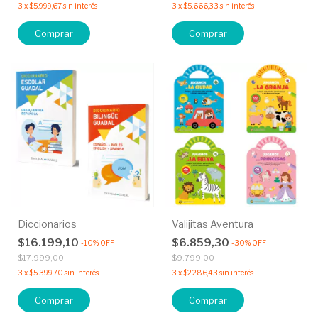
3
x
$5.999,67
sin interés
3
x
$5.666,33
sin interés
Comprar
Comprar
Diccionarios
Valijitas Aventura
$16.199,10
$6.859,30
-
10
%
OFF
-
30
%
OFF
$17.999,00
$9.799,00
3
x
$5.399,70
sin interés
3
x
$2.286,43
sin interés
Comprar
Comprar