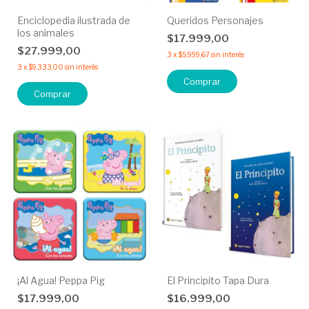
Enciclopedia ilustrada de
Queridos Personajes
los animales
$17.999,00
$27.999,00
3
x
$5.999,67
sin interés
3
x
$9.333,00
sin interés
Comprar
¡Al Agua! Peppa Pig
El Principito Tapa Dura
$17.999,00
$16.999,00