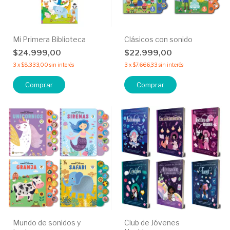
Mi Primera Biblioteca
Clásicos con sonido
$24.999,00
$22.999,00
3
x
$8.333,00
sin interés
3
x
$7.666,33
sin interés
Comprar
Comprar
Mundo de sonidos y
Club de Jóvenes