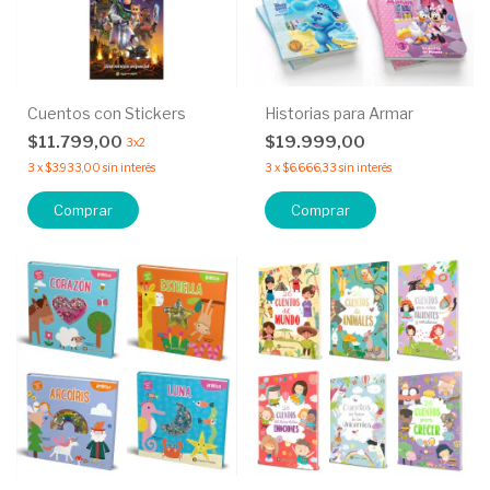
Cuentos con Stickers
Historias para Armar
$11.799,00
$19.999,00
3x2
3
x
$3.933,00
sin interés
3
x
$6.666,33
sin interés
Comprar
Comprar