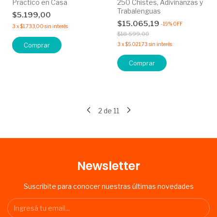
Practico en Casa
250 Chistes, Adivinanzas y
Trabalenguas
$5.199,00
$15.065,19
-
19
%
OFF
3
x
$1.733,00
sin interés
$18.599,00
Comprar
3
x
$5.021,73
sin interés
Comprar
2
de
11
Newsletter
Suscribite para conocer nuestras últimas novedades