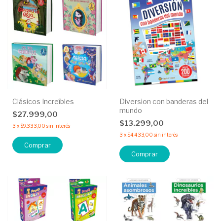
Clásicos Increíbles
Diversion con banderas del
mundo
$27.999,00
$13.299,00
3
x
$9.333,00
sin interés
3
x
$4.433,00
sin interés
Comprar