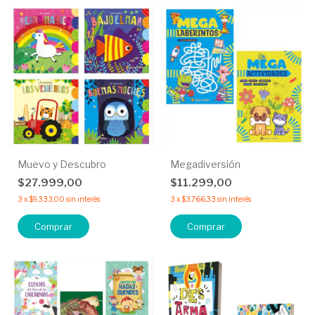
Muevo y Descubro
Megadiversión
$27.999,00
$11.299,00
3
x
$9.333,00
sin interés
3
x
$3.766,33
sin interés
Comprar
Comprar