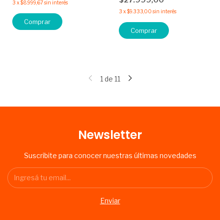
3
x
$8.999,67
sin interés
3
x
$9.333,00
sin interés
Comprar
Comprar
1
de
11
Newsletter
Suscribite para conocer nuestras últimas novedades