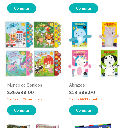
Comprar
Comprar
Mundo de Sonidos
Abrazos
$36.699,00
$19.399,00
3
x
$12.233,00
sin interés
3
x
$6.466,33
sin interés
Comprar
Comprar