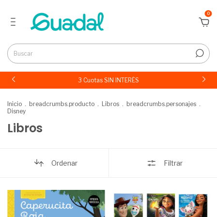
0
3 Cuotas SIN INTERÉS
Inicio
.
breadcrumbs.producto
.
Libros
.
breadcrumbs.personajes
.
Disney
Libros
Ordenar
Filtrar