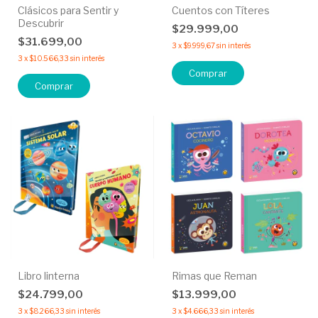
Clásicos para Sentir y
Cuentos con Títeres
Descubrir
$29.999,00
$31.699,00
3
x
$9.999,67
sin interés
3
x
$10.566,33
sin interés
Comprar
Comprar
Libro linterna
Rimas que Reman
$24.799,00
$13.999,00
3
x
$8.266,33
sin interés
3
x
$4.666,33
sin interés