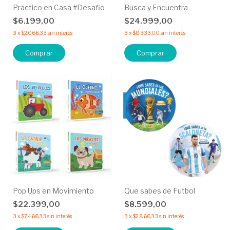
Practico en Casa #Desafio
Busca y Encuentra
$6.199,00
$24.999,00
3
x
$2.066,33
sin interés
3
x
$8.333,00
sin interés
Comprar
Comprar
Pop Ups en Movimiento
Que sabes de Futbol
$22.399,00
$8.599,00
3
x
$7.466,33
sin interés
3
x
$2.866,33
sin interés