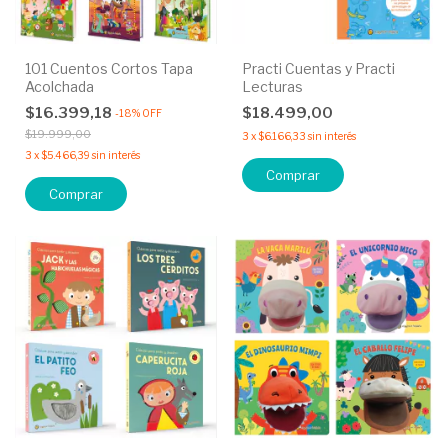
101 Cuentos Cortos Tapa
Practi Cuentas y Practi
Acolchada
Lecturas
$16.399,18
$18.499,00
-
18
%
OFF
$19.999,00
3
x
$6.166,33
sin interés
3
x
$5.466,39
sin interés
Comprar
Comprar