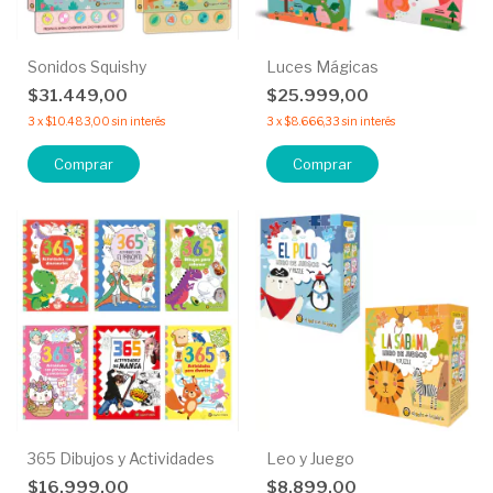
Sonidos Squishy
Luces Mágicas
$31.449,00
$25.999,00
3
x
$10.483,00
sin interés
3
x
$8.666,33
sin interés
Comprar
Comprar
365 Dibujos y Actividades
Leo y Juego
$16.999,00
$8.899,00