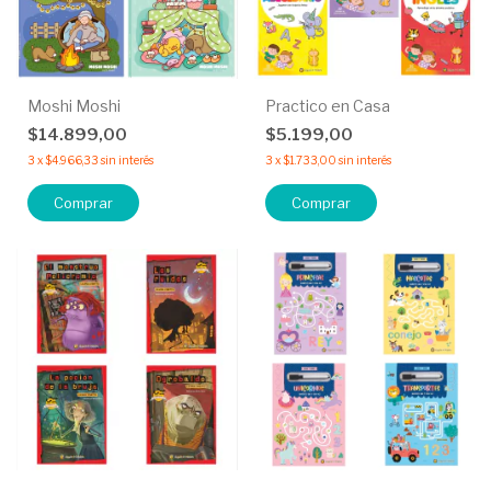
Moshi Moshi
Practico en Casa
$14.899,00
$5.199,00
3
x
$4.966,33
sin interés
3
x
$1.733,00
sin interés
Comprar
Comprar