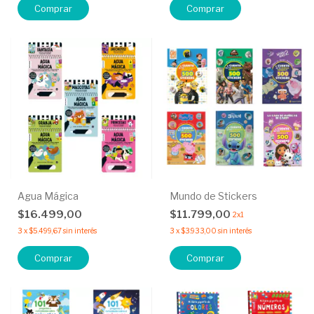
Comprar
Comprar
Agua Mágica
Mundo de Stickers
$16.499,00
$11.799,00
2x1
3
x
$5.499,67
sin interés
3
x
$3.933,00
sin interés
Comprar
Comprar