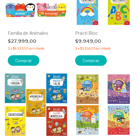
Familia de Animales
Practi Bloc
$27.999,00
$9.949,00
3
x
$9.333,00
sin interés
3
x
$3.316,33
sin interés
Comprar
Comprar