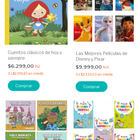
Cuentos clásicos de hoy y
Las Mejores Películas de
siempre
Disney y Pixar
$6.299,00
$9.999,00
3x2
4x3
3
x
$2.099,67
sin interés
3
x
$3.333,00
sin interés
Comprar
Comprar