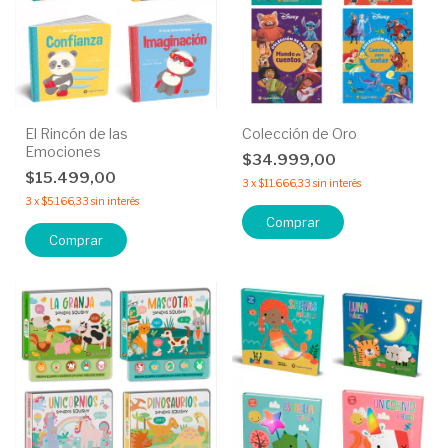
El Rincón de las
Colección de Oro
Emociones
$34.999,00
$15.499,00
3
x
$11.666,33
sin interés
3
x
$5.166,33
sin interés
Comprar
Comprar