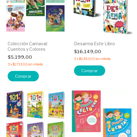
Colección Carnaval:
Desarma Este Libro
Cuentos y Colores
$16.149,00
$5.199,00
3
x
$5.383,00
sin interés
3
x
$1.733,00
sin interés
Comprar
Comprar