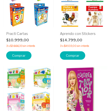
Practi Cartas
Aprendo con Stickers
$10.999,00
$14.799,00
3
x
$3.666,33
sin interés
3
x
$4.933,00
sin interés
Comprar
Comprar