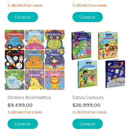
3
x
$5.666,33
sin interés
3
x
$2.966,33
sin interés
Comprar
Comprar
Stickers Acolchaditos
Datos Curiosos
$9.499,00
$26.999,00
3
x
$3.166,33
sin interés
3
x
$8.999,67
sin interés
Comprar
Comprar