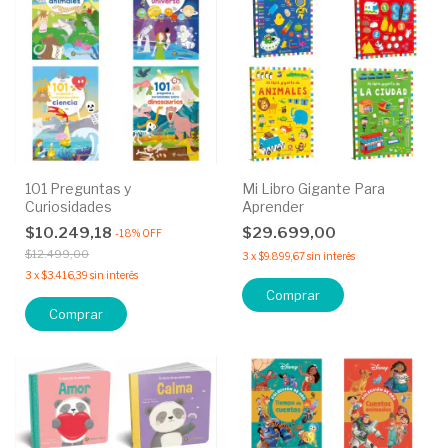
101 Preguntas y
Mi Libro Gigante Para
Curiosidades
Aprender
$10.249,18
$29.699,00
-
18
%
OFF
$12.499,00
3
x
$9.899,67
sin interés
3
x
$3.416,39
sin interés
Comprar
Comprar