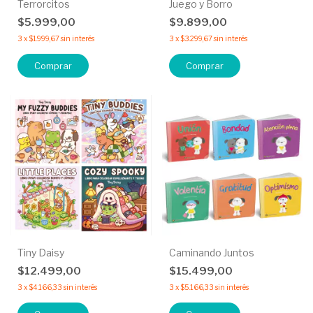
Terrorcitos
Juego y Borro
$5.999,00
$9.899,00
3
x
$1.999,67
sin interés
3
x
$3.299,67
sin interés
Comprar
Comprar
Tiny Daisy
Caminando Juntos
$12.499,00
$15.499,00
3
x
$4.166,33
sin interés
3
x
$5.166,33
sin interés