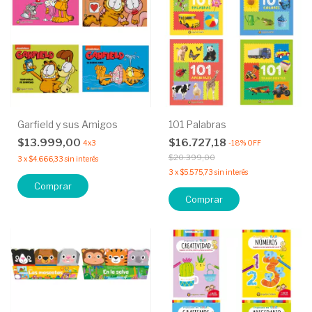
Garfield y sus Amigos
101 Palabras
$13.999,00
$16.727,18
4x3
-
18
%
OFF
$20.399,00
3
x
$4.666,33
sin interés
3
x
$5.575,73
sin interés
Comprar
Comprar