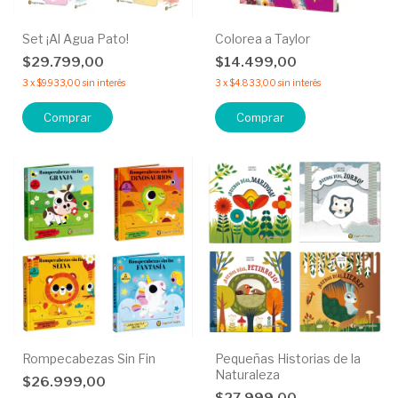
Set ¡Al Agua Pato!
Colorea a Taylor
$29.799,00
$14.499,00
3
x
$9.933,00
sin interés
3
x
$4.833,00
sin interés
Comprar
Rompecabezas Sin Fin
Pequeñas Historias de la
Naturaleza
$26.999,00
$27.999,00