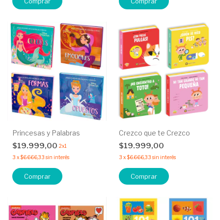
Comprar
Comprar
Princesas y Palabras
Crezco que te Crezco
$19.999,00
$19.999,00
2x1
3
x
$6.666,33
sin interés
3
x
$6.666,33
sin interés
Comprar
Comprar