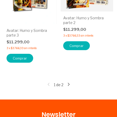
Avatar: Humo y Sombra
parte 2
$11.299,00
Avatar: Humo y Sombra
parte 3
3
x
$3.766,33
sin interés
$11.299,00
3
x
$3.766,33
sin interés
1
de
2
Newsletter