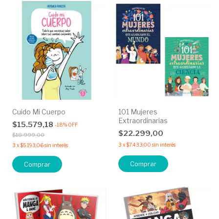
Cuido Mi Cuerpo
101 Mujeres
Extraordinarias
$15.579,18
-
18
%
OFF
$22.299,00
$18.999,00
3
x
$7.433,00
sin interés
3
x
$5.193,06
sin interés
Comprar