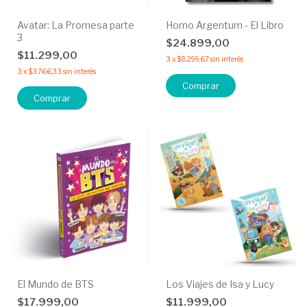
Avatar: La Promesa parte
Homo Argentum - El Libro
3
$24.899,00
$11.299,00
3
x
$8.299,67
sin interés
3
x
$3.766,33
sin interés
El Mundo de BTS
Los Viajes de Isa y Lucy
$17.999,00
$11.999,00