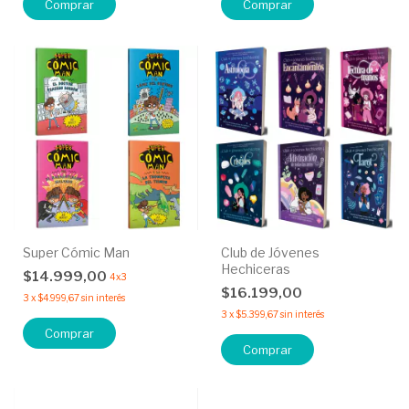
Super Cómic Man
Club de Jóvenes
Hechiceras
$14.999,00
4x3
$16.199,00
3
x
$4.999,67
sin interés
3
x
$5.399,67
sin interés
Comprar
Comprar