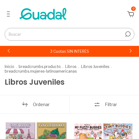
0
3 Cuotas SIN INTERÉS
Inicio
.
breadcrumbs.producto
.
Libros
.
Libros Juveniles
.
breadcrumbs.mujeres-latinoamericanas
Libros Juveniles
Ordenar
Filtrar