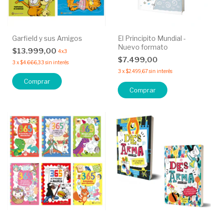
Garfield y sus Amigos
El Principito Mundial -
Nuevo formato
$13.999,00
4x3
$7.499,00
3
x
$4.666,33
sin interés
3
x
$2.499,67
sin interés
Comprar