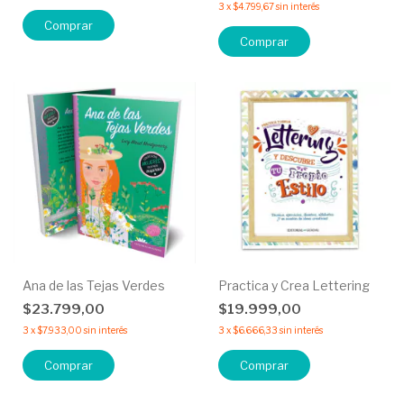
3
x
$4.799,67
sin interés
Ana de las Tejas Verdes
Practica y Crea Lettering
$23.799,00
$19.999,00
3
x
$7.933,00
sin interés
3
x
$6.666,33
sin interés