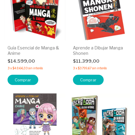
Guía Esencial de Manga &
Aprende a Dibujar Manga
Anime
Shonen
$14.599,00
$11.399,00
3
x
$4.866,33
sin interés
3
x
$3.799,67
sin interés