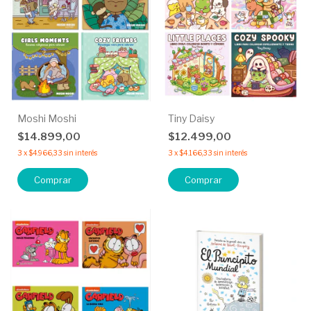
Moshi Moshi
Tiny Daisy
$14.899,00
$12.499,00
3
x
$4.966,33
sin interés
3
x
$4.166,33
sin interés
Comprar
Comprar