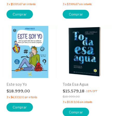
3
x
$5.999,67
sin interés
3
x
$3.999,67
sin interés
Comprar
Este soy Yo
Toda Esa Agua
$18.999,00
$15.579,18
-
18
%
OFF
$18.999,00
3
x
$6.333,00
sin interés
3
x
$5.193,06
sin interés