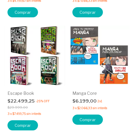
3
x
$4.799,67
sin interés
3
x
$7.866,33
sin interés
Comprar
Escape Book
Manga Core
$22.499,25
$6.199,00
-
25
%
OFF
2x1
$29.999,00
3
x
$2.066,33
sin interés
3
x
$7.499,75
sin interés
Comprar
Comprar