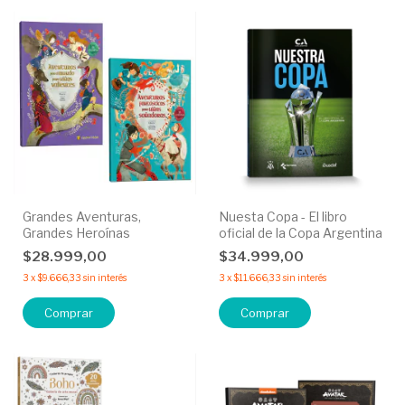
Grandes Aventuras,
Nuesta Copa - El libro
Grandes Heroínas
oficial de la Copa Argentina
$28.999,00
$34.999,00
3
x
$9.666,33
sin interés
3
x
$11.666,33
sin interés
Comprar