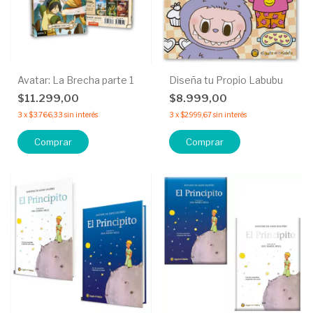
Avatar: La Brecha parte 1
Diseña tu Propio Labubu
$11.299,00
$8.999,00
3
x
$3.766,33
sin interés
3
x
$2.999,67
sin interés