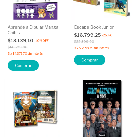
Aprende a Dibujar Manga
Escape Book Junior
Chibis
$16.799,25
-
25
%
OFF
$13.139,10
-
10
%
OFF
$22.399,00
$14.599,00
3
x
$5.599,75
sin interés
3
x
$4.379,70
sin interés
Comprar