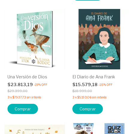
Una Versión de Dios
El Diario de Ana Frank
$23.813,19
$15.579,18
-
19
%
OFF
-
18
%
OFF
$29.399,00
$18.999,00
3
x
$7.937,73
sin interés
3
x
$5.193,06
sin interés
Comprar