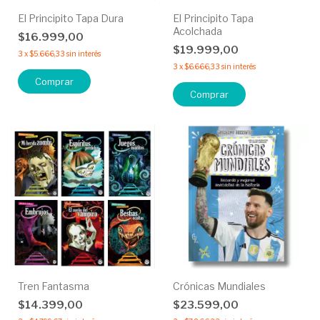
El Principito Tapa Dura
El Principito Tapa
Acolchada
$16.999,00
$19.999,00
3
x
$5.666,33
sin interés
3
x
$6.666,33
sin interés
Comprar
Comprar
Tren Fantasma
Crónicas Mundiales
$14.399,00
$23.599,00