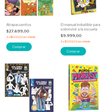
Atrapacuentos
El manual imbatible para
sobrevivir a la escuela
$27.699,00
$9.999,00
3
x
$9.233,00
sin interés
3
x
$3.333,00
sin interés
Comprar