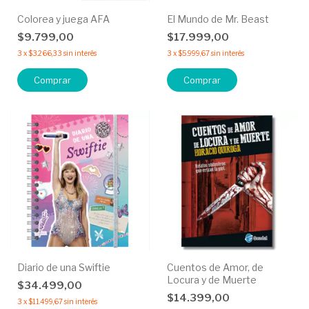
Colorea y juega AFA
El Mundo de Mr. Beast
$9.799,00
$17.999,00
3
x
$3.266,33
sin interés
3
x
$5.999,67
sin interés
Comprar
Diario de una Swiftie
Cuentos de Amor, de
Locura y de Muerte
$34.499,00
$14.399,00
3
x
$11.499,67
sin interés