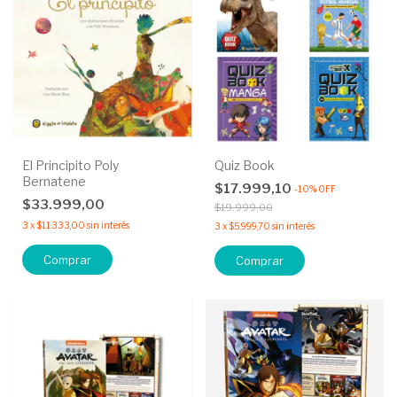
El Principito Poly
Quiz Book
Bernatene
$17.999,10
-
10
%
OFF
$33.999,00
$19.999,00
3
x
$11.333,00
sin interés
3
x
$5.999,70
sin interés
Comprar