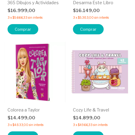
365 Dibujos y Actividades
Desarma Este Libro
$16.999,00
$16.149,00
3
x
$5.666,33
sin interés
3
x
$5.383,00
sin interés
Comprar
Comprar
Colorea a Taylor
Cozy Life & Travel
$14.499,00
$14.899,00
3
x
$4.833,00
sin interés
3
x
$4.966,33
sin interés