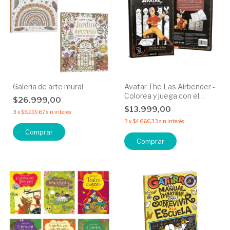
Galería de arte mural
Avatar The Las Airbender -
Colorea y juega con el
$26.999,00
maesto del aire.
$13.999,00
3
x
$8.999,67
sin interés
3
x
$4.666,33
sin interés
Comprar