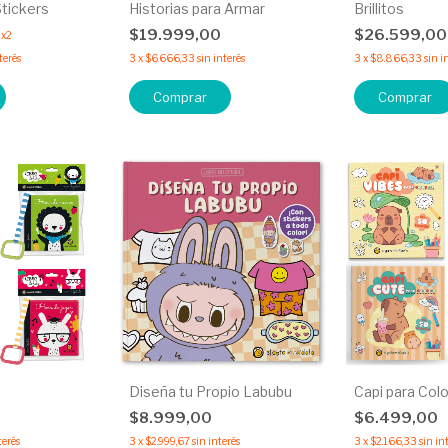
tickers
Historias para Armar
Brillitos
$19.999,00
$26.599,0
x2
terés
3
x
$6.666,33
sin interés
3
x
$8.866,33
sin i
Comprar
Comprar
Diseña tu Propio Labubu
Capi para Col
$8.999,00
$6.499,00
terés
3
x
$2.999,67
sin interés
3
x
$2.166,33
sin in