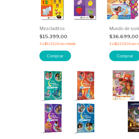
Mezcladitos
Mundo de son
$15.399,00
$36.699,0
3
x
$5.133,00
sin interés
3
x
$12.233,00
sin i
Comprar
Comprar