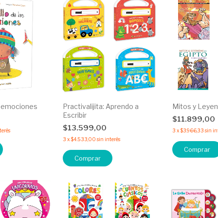
as emociones
Practivalijita: Aprendo a
Mitos y Leye
Escribir
$11.899,00
$13.599,00
terés
3
x
$3.966,33
sin in
3
x
$4.533,00
sin interés
Comprar
Comprar