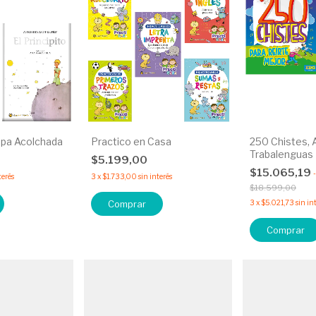
Tapa Acolchada
Practico en Casa
250 Chistes, 
Trabalenguas
$5.199,00
$15.065,19
-
terés
3
x
$1.733,00
sin interés
$18.599,00
Comprar
3
x
$5.021,73
sin in
Comprar