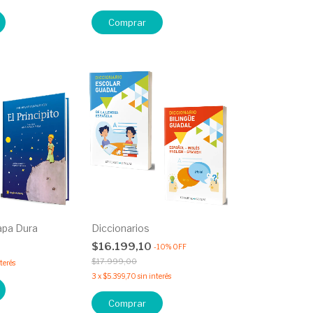
Tapa Dura
Diccionarios
0
$16.199,10
-
10
%
OFF
$17.999,00
nterés
3
x
$5.399,70
sin interés
Comprar