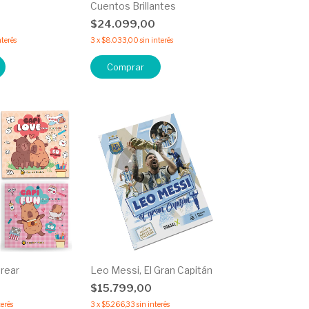
Cuentos Brillantes
0
$24.099,00
nterés
3
x
$8.033,00
sin interés
Comprar
orear
Leo Messi, El Gran Capitán
$15.799,00
terés
3
x
$5.266,33
sin interés