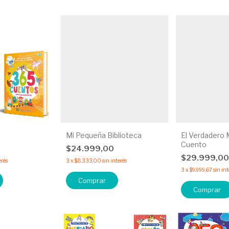
Mi Pequeña Biblioteca
El Verdadero M
Cuento
0
$24.999,00
$29.999,0
erés
3
x
$8.333,00
sin interés
3
x
$9.999,67
sin int
Comprar
Comprar