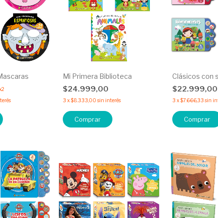
Mascaras
Mi Primera Biblioteca
Clásicos con 
$24.999,00
$22.999,0
x2
nterés
3
x
$8.333,00
sin interés
3
x
$7.666,33
sin in
Comprar
Comprar