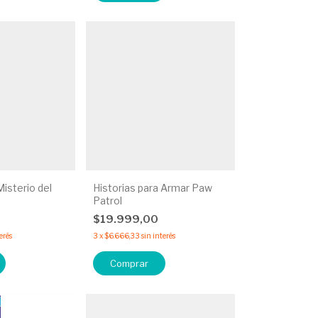
isterio del
Historias para Armar Paw
Patrol
0
$19.999,00
erés
3
x
$6.666,33
sin interés
Comprar