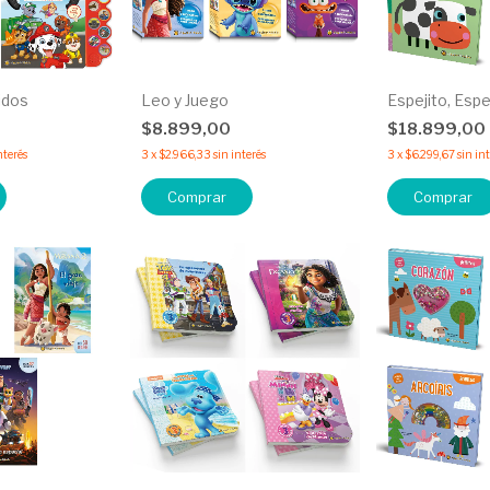
idos
Leo y Juego
Espejito, Espe
0
$8.899,00
$18.899,00
nterés
3
x
$2.966,33
sin interés
3
x
$6.299,67
sin in
Comprar
Comprar