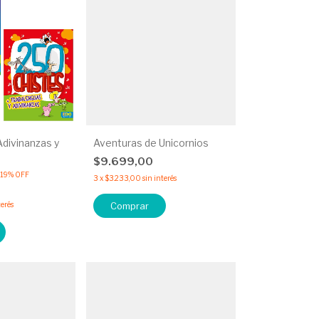
Adivinanzas y
Aventuras de Unicornios
$9.699,00
19
%
OFF
3
x
$3.233,00
sin interés
terés
Comprar