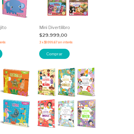
jito
Mini Divertilibro
$29.999,00
terés
3
x
$9.999,67
sin interés
Comprar