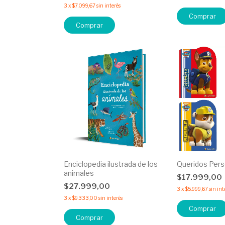
3
x
$7.099,67
sin interés
Comprar
Comprar
Enciclopedia ilustrada de los
Queridos Pers
animales
$17.999,00
$27.999,00
3
x
$5.999,67
sin int
3
x
$9.333,00
sin interés
Comprar