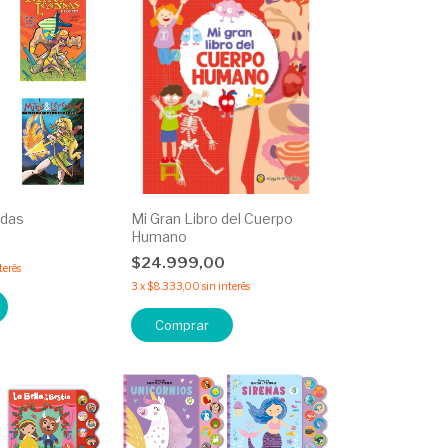
ndas
Mi Gran Libro del Cuerpo
Humano
$24.999,00
terés
3
x
$8.333,00
sin interés