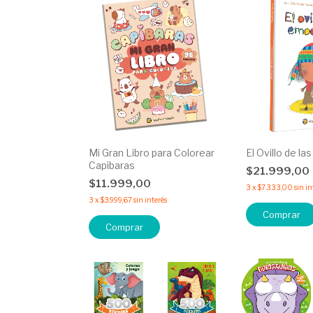
Mi Gran Libro para Colorear
El Ovillo de l
Capibaras
$21.999,00
$11.999,00
3
x
$7.333,00
sin in
3
x
$3.999,67
sin interés