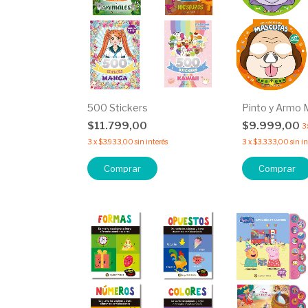
500 Stickers
Pinto y Armo 
$11.799,00
$9.999,00
3
3
x
$3.933,00
sin interés
3
x
$3.333,00
sin i
Comprar
Comprar