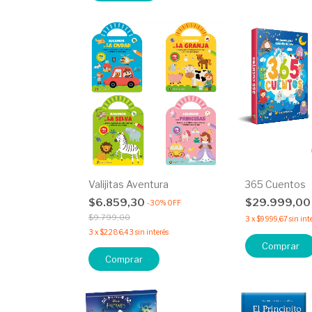
Valijitas Aventura
365 Cuentos
$6.859,30
$29.999,0
-
30
%
OFF
$9.799,00
3
x
$9.999,67
sin int
3
x
$2.286,43
sin interés
Comprar
Comprar