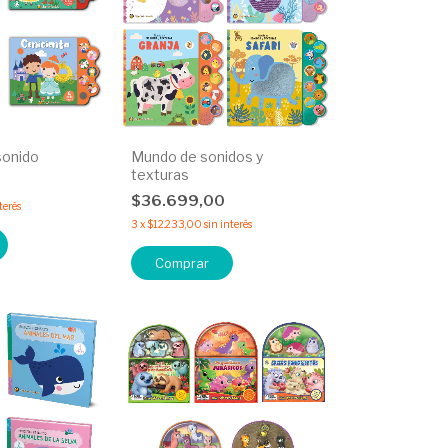
sonido
Mundo de sonidos y
texturas
0
$36.699,00
terés
3
x
$12.233,00
sin interés
Comprar