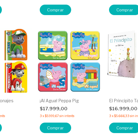
Comprar
onajes
¡Al Agua! Peppa Pig
El Principito 
$17.999,00
$16.999,0
erés
3
x
$5.999,67
sin interés
3
x
$5.666,33
sin i
Comprar
Comprar