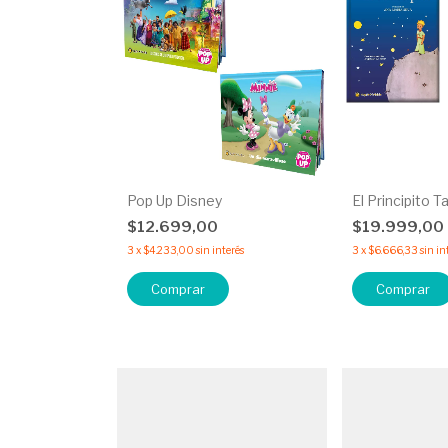
Pop Up Disney
El Principito 
$12.699,00
$19.999,00
3
x
$4.233,00
sin interés
3
x
$6.666,33
sin in
Comprar
Comprar