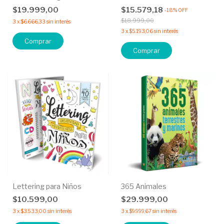
$19.999,00
$15.579,18
-
18
%
OFF
$18.999,00
3
x
$6.666,33
sin interés
3
x
$5.193,06
sin interés
Comprar
Lettering para Niños
365 Animales
$10.599,00
$29.999,00
3
x
$3.533,00
sin interés
3
x
$9.999,67
sin interés