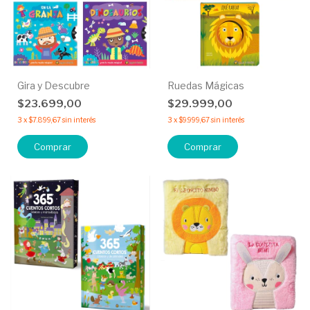
Gira y Descubre
Ruedas Mágicas
$23.699,00
$29.999,00
3
x
$7.899,67
sin interés
3
x
$9.999,67
sin interés
Comprar
Comprar