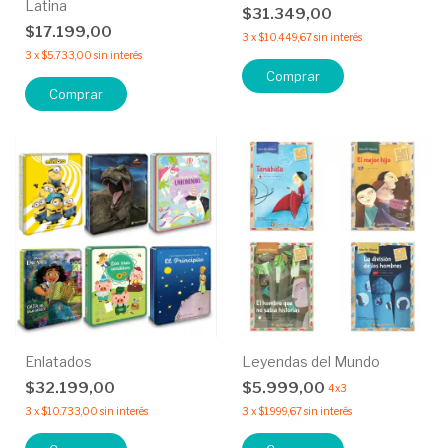
Latina
$31.349,00
$17.199,00
3
x
$10.449,67
sin interés
3
x
$5.733,00
sin interés
Comprar
Comprar
Enlatados
Leyendas del Mundo
$32.199,00
$5.999,00
4x3
3
x
$10.733,00
sin interés
3
x
$1.999,67
sin interés