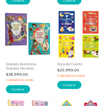
Comprar
Comprar
Grandes Aventuras,
Hora del Cuento
Grandes Heroínas
$25.999,00
$28.999,00
3
x
$8.666,33
sin interés
3
x
$9.666,33
sin interés
Comprar
Comprar