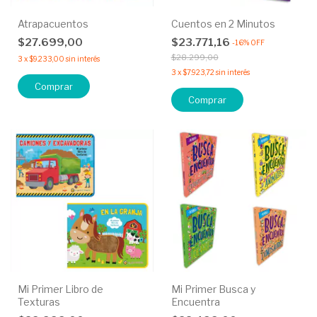
Atrapacuentos
Cuentos en 2 Minutos
$27.699,00
$23.771,16
-
16
%
OFF
$28.299,00
3
x
$9.233,00
sin interés
3
x
$7.923,72
sin interés
Comprar
Comprar
Mi Primer Libro de
Mi Primer Busca y
Texturas
Encuentra