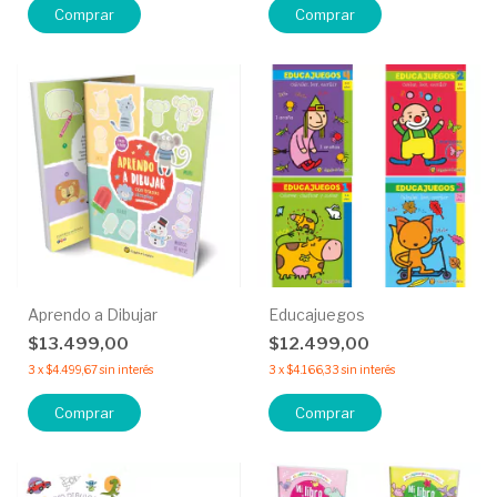
Aprendo a Dibujar
Educajuegos
$13.499,00
$12.499,00
3
x
$4.499,67
sin interés
3
x
$4.166,33
sin interés
Comprar