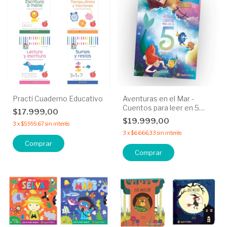
Practi Cuaderno Educativo
Aventuras en el Mar -
Cuentos para leer en 5
$17.999,00
minutos
$19.999,00
3
x
$5.999,67
sin interés
3
x
$6.666,33
sin interés
Comprar