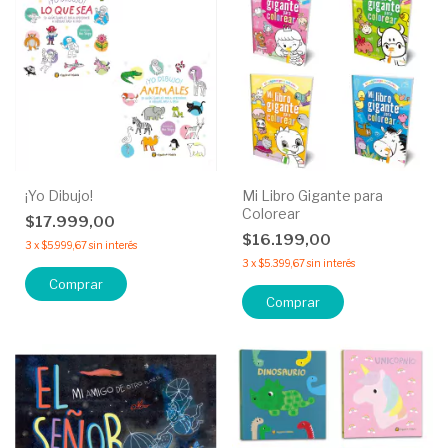
¡Yo Dibujo!
Mi Libro Gigante para
Colorear
$17.999,00
$16.199,00
3
x
$5.999,67
sin interés
3
x
$5.399,67
sin interés
Comprar
Comprar