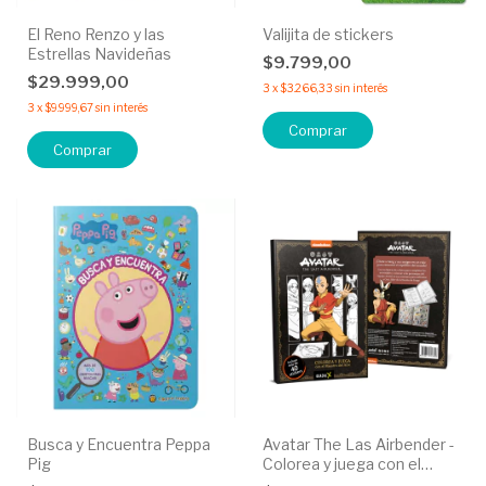
El Reno Renzo y las
Valijita de stickers
Estrellas Navideñas
$9.799,00
$29.999,00
3
x
$3.266,33
sin interés
3
x
$9.999,67
sin interés
Comprar
Busca y Encuentra Peppa
Avatar The Las Airbender -
Pig
Colorea y juega con el
maesto del aire.