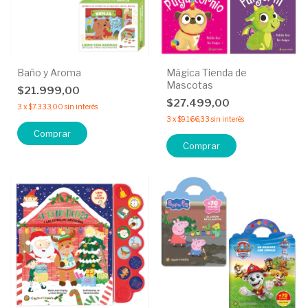
Baño y Aroma
Mágica Tienda de
Mascotas
$21.999,00
$27.499,00
3
x
$7.333,00
sin interés
3
x
$9.166,33
sin interés
Comprar
Comprar