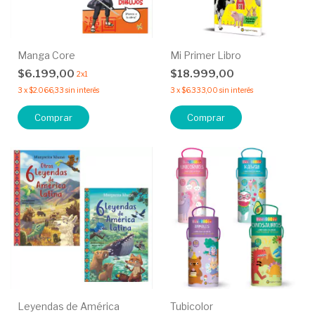
Manga Core
Mi Primer Libro
$6.199,00
$18.999,00
2x1
3
x
$2.066,33
sin interés
3
x
$6.333,00
sin interés
Comprar
Comprar
Leyendas de América
Tubicolor