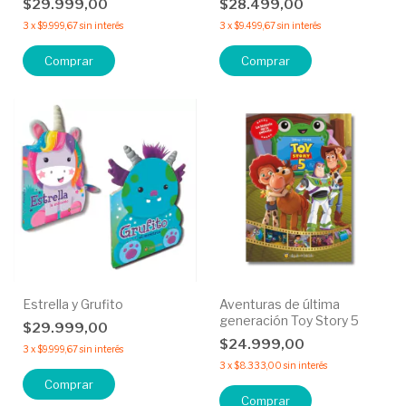
$29.999,00
$28.499,00
3
x
$9.999,67
sin interés
3
x
$9.499,67
sin interés
Comprar
Comprar
Estrella y Grufito
Aventuras de última
generación Toy Story 5
$29.999,00
$24.999,00
3
x
$9.999,67
sin interés
3
x
$8.333,00
sin interés
Comprar