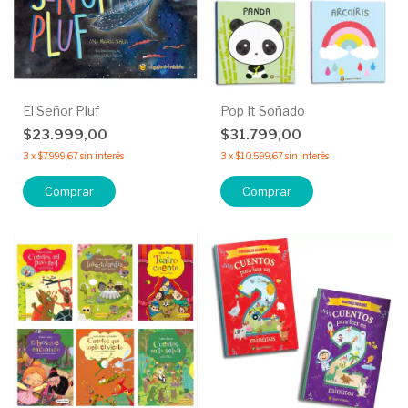
El Señor Pluf
Pop It Soñado
$23.999,00
$31.799,00
3
x
$7.999,67
sin interés
3
x
$10.599,67
sin interés
Comprar