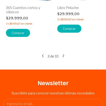
365 Cuentos cortos y
Libro Peluche
clásicos
$29.999,00
$29.999,00
3
x
$9.999,67
sin interés
3
x
$9.999,67
sin interés
Comprar
Comprar
3
de
10
Newsletter
Suscribite para conocer nuestras últimas novedades