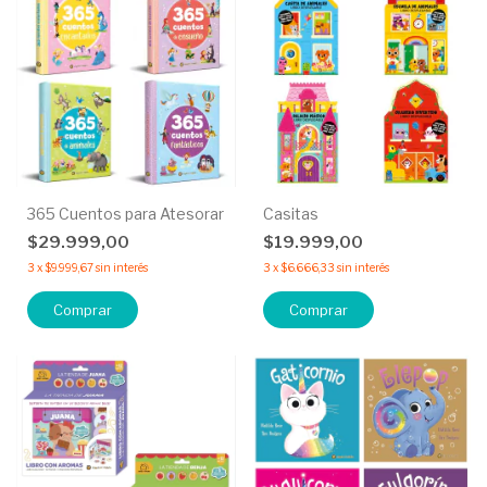
365 Cuentos para Atesorar
Casitas
$29.999,00
$19.999,00
3
x
$9.999,67
sin interés
3
x
$6.666,33
sin interés
Comprar
Comprar