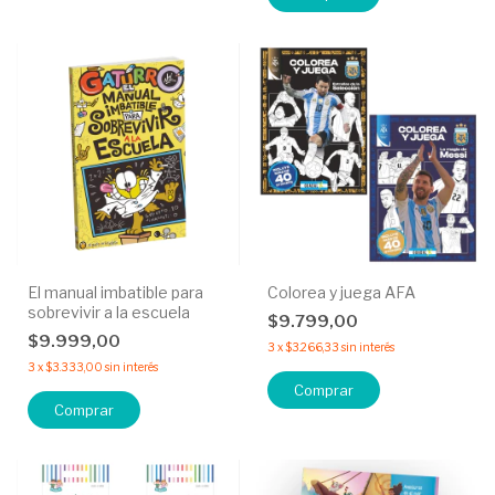
El manual imbatible para
Colorea y juega AFA
sobrevivir a la escuela
$9.799,00
$9.999,00
3
x
$3.266,33
sin interés
3
x
$3.333,00
sin interés
Comprar