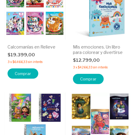
Calcomanías en Relieve
Mis emociones. Un libro
para colorear y divertirse
$19.399,00
$12.799,00
3
x
$6.466,33
sin interés
3
x
$4.266,33
sin interés
Comprar