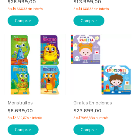
$28.999,00
$13.999,00
3
x
$9.666,33
sin interés
3
x
$4.666,33
sin interés
Monstruitos
Gira las Emociones
$8.699,00
$23.899,00
3
x
$2.899,67
sin interés
3
x
$7.966,33
sin interés
Comprar
Comprar