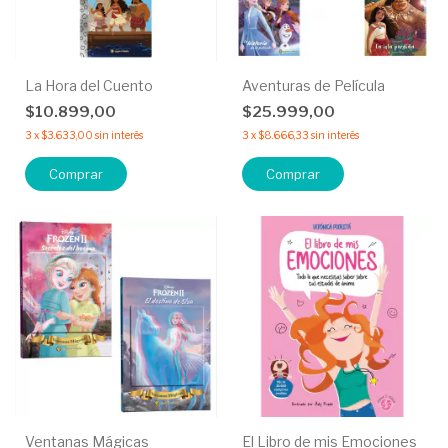
La Hora del Cuento
Aventuras de Película
$10.899,00
$25.999,00
3
x
$3.633,00
sin interés
3
x
$8.666,33
sin interés
Comprar
Comprar
Ventanas Mágicas
El Libro de mis Emociones