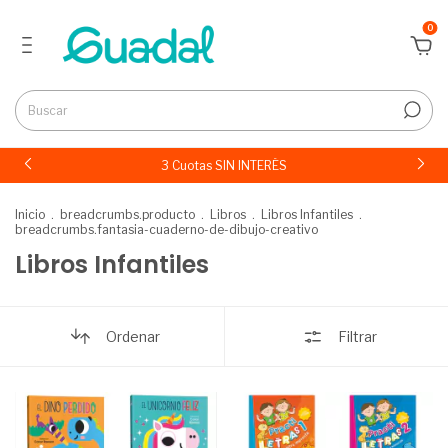
0
3 Cuotas SIN INTERÉS
Inicio
.
breadcrumbs.producto
.
Libros
.
Libros Infantiles
.
breadcrumbs.fantasia-cuaderno-de-dibujo-creativo
Libros Infantiles
Ordenar
Filtrar