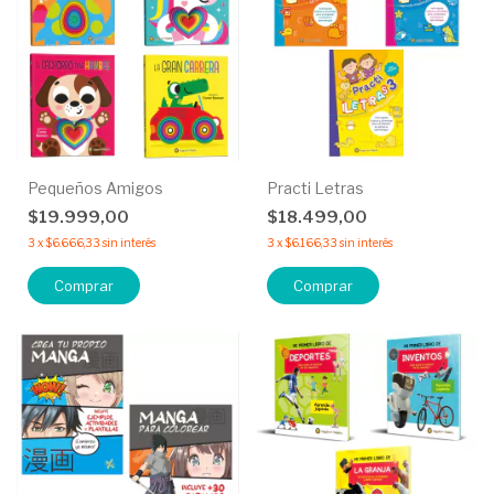
Pequeños Amigos
Practi Letras
$19.999,00
$18.499,00
3
x
$6.666,33
sin interés
3
x
$6.166,33
sin interés
Comprar
Comprar