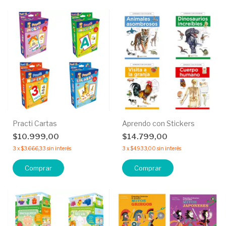
Practi Cartas
Aprendo con Stickers
$10.999,00
$14.799,00
3
x
$3.666,33
sin interés
3
x
$4.933,00
sin interés
Comprar
Comprar