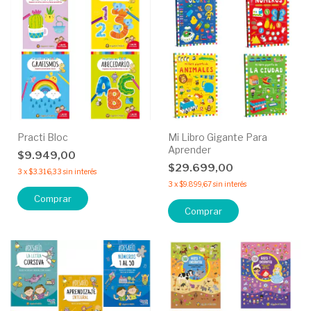
Practi Bloc
Mi Libro Gigante Para
Aprender
$9.949,00
$29.699,00
3
x
$3.316,33
sin interés
3
x
$9.899,67
sin interés
Comprar
Comprar