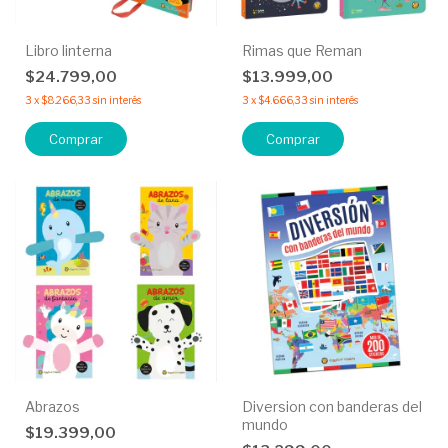
Libro linterna
Rimas que Reman
$24.799,00
$13.999,00
3
x
$8.266,33
sin interés
3
x
$4.666,33
sin interés
Comprar
Comprar
Abrazos
Diversion con banderas del
mundo
$19.399,00