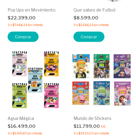
Pop Ups en Movimiento
Que sabes de Futbol
$22.399,00
$8.599,00
3
x
$7.466,33
sin interés
3
x
$2.866,33
sin interés
Comprar
Comprar
Agua Mágica
Mundo de Stickers
$16.499,00
$11.799,00
2x1
3
x
$5.499,67
sin interés
3
x
$3.933,00
sin interés