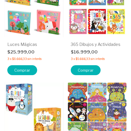
Luces Mágicas
365 Dibujos y Actividades
$25.999,00
$16.999,00
3
x
$8.666,33
sin interés
3
x
$5.666,33
sin interés
Comprar
Comprar