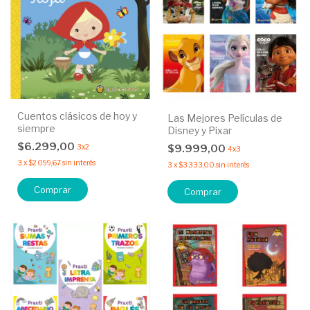
Cuentos clásicos de hoy y
Las Mejores Películas de
siempre
Disney y Pixar
$6.299,00
$9.999,00
3x2
4x3
3
x
$2.099,67
sin interés
3
x
$3.333,00
sin interés
Comprar
Comprar