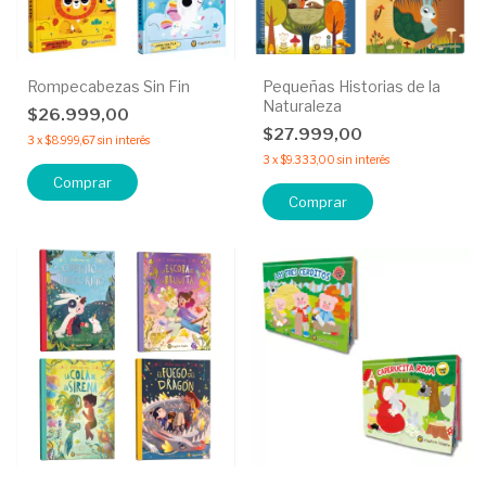
Rompecabezas Sin Fin
Pequeñas Historias de la
Naturaleza
$26.999,00
$27.999,00
3
x
$8.999,67
sin interés
3
x
$9.333,00
sin interés
Comprar
Comprar