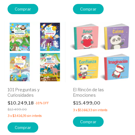
Comprar
Comprar
101 Preguntas y
El Rincón de las
Curiosidades
Emociones
$10.249,18
$15.499,00
-
18
%
OFF
$12.499,00
3
x
$5.166,33
sin interés
3
x
$3.416,39
sin interés
Comprar
Comprar