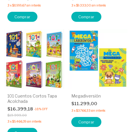
3
x
$8.999,67
sin interés
3
x
$9.333,00
sin interés
Comprar
Comprar
101 Cuentos Cortos Tapa
Megadiversión
Acolchada
$11.299,00
$16.399,18
-
18
%
OFF
3
x
$3.766,33
sin interés
$19.999,00
3
x
$5.466,39
sin interés
Comprar