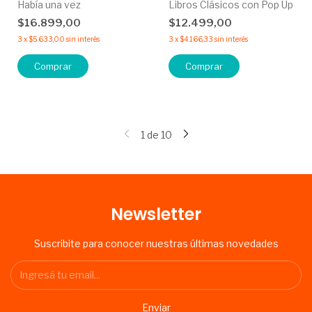
Había una vez
Libros Clásicos con Pop Up
$16.899,00
$12.499,00
3
x
$5.633,00
sin interés
3
x
$4.166,33
sin interés
Comprar
Comprar
1
de
10
Newsletter
Suscribite para conocer nuestras últimas novedades