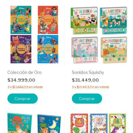
Colección de Oro
Sonidos Squishy
$34.999,00
$31.449,00
3
x
$11.666,33
sin interés
3
x
$10.483,00
sin interés
Comprar
Comprar