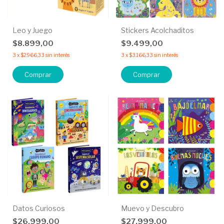
Leo y Juego
Stickers Acolchaditos
$8.899,00
$9.499,00
3
x
$2.966,33
sin interés
3
x
$3.166,33
sin interés
Comprar
Comprar
Datos Curiosos
Muevo y Descubro
$26.999,00
$27.999,00