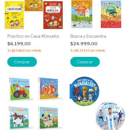
Practico en Casa #Desafio
Busca y Encuentra
$6.199,00
$24.999,00
3
x
$2.066,33
sin interés
3
x
$8.333,00
sin interés
Comprar
Comprar