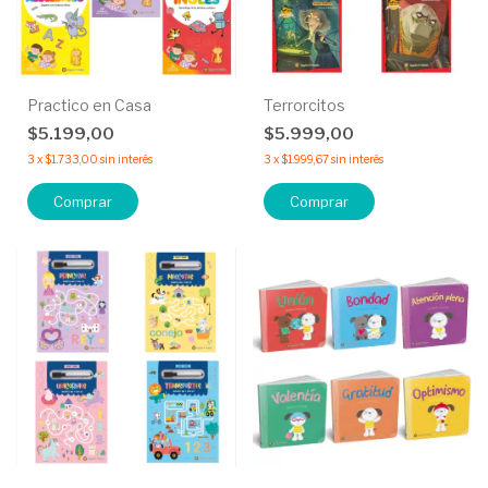
Practico en Casa
Terrorcitos
$5.199,00
$5.999,00
3
x
$1.733,00
sin interés
3
x
$1.999,67
sin interés
Comprar
Comprar