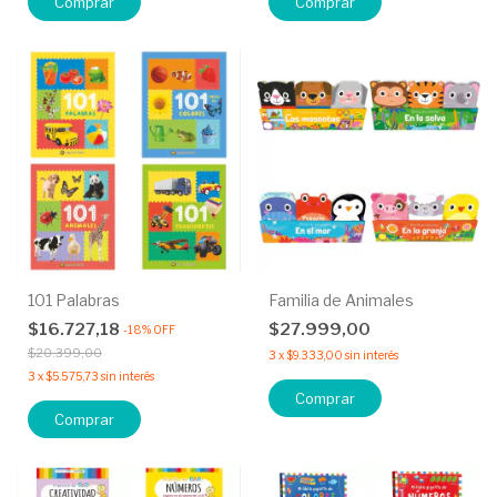
Comprar
Comprar
101 Palabras
Familia de Animales
$16.727,18
$27.999,00
-
18
%
OFF
$20.399,00
3
x
$9.333,00
sin interés
3
x
$5.575,73
sin interés
Comprar
Comprar