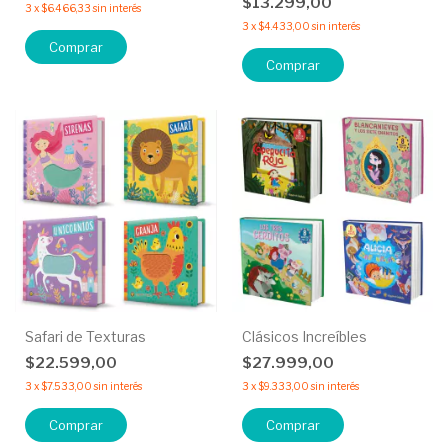
$13.299,00
3
x
$6.466,33
sin interés
3
x
$4.433,00
sin interés
Comprar
Safari de Texturas
Clásicos Increíbles
$22.599,00
$27.999,00
3
x
$7.533,00
sin interés
3
x
$9.333,00
sin interés
Comprar
Comprar