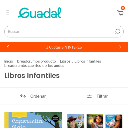
0
3 Cuotas SIN INTERÉS
Inicio
.
breadcrumbs.producto
.
Libros
.
Libros Infantiles
.
breadcrumbs.cuentos-de-los-andes
Libros Infantiles
Ordenar
Filtrar