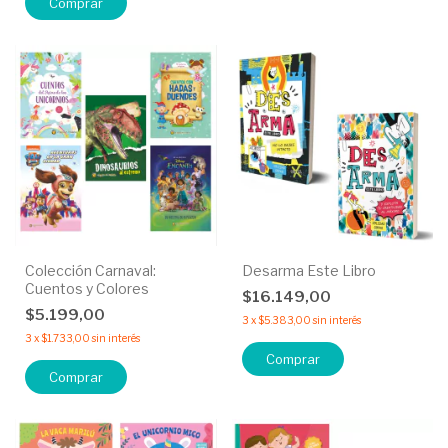
Comprar
Colección Carnaval:
Desarma Este Libro
Cuentos y Colores
$16.149,00
$5.199,00
3
x
$5.383,00
sin interés
3
x
$1.733,00
sin interés
Comprar
Comprar