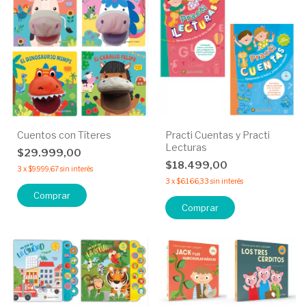
Cuentos con Títeres
Practi Cuentas y Practi
Lecturas
$29.999,00
$18.499,00
3
x
$9.999,67
sin interés
3
x
$6.166,33
sin interés
Comprar
Comprar