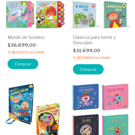
Mundo de Sonidos
Clásicos para Sentir y
Descubrir
$36.699,00
$31.699,00
3
x
$12.233,00
sin interés
3
x
$10.566,33
sin interés
Comprar
Comprar