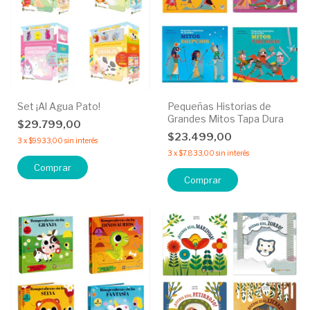
Set ¡Al Agua Pato!
Pequeñas Historias de
Grandes Mitos Tapa Dura
$29.799,00
$23.499,00
3
x
$9.933,00
sin interés
3
x
$7.833,00
sin interés
Comprar
Comprar