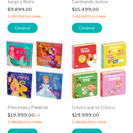
Juego y Borro
Caminando Juntos
$9.899,00
$15.499,00
3
x
$3.299,67
sin interés
3
x
$5.166,33
sin interés
Comprar
Comprar
Princesas y Palabras
Crezco que te Crezco
$19.999,00
$19.999,00
2x1
3
x
$6.666,33
sin interés
3
x
$6.666,33
sin interés