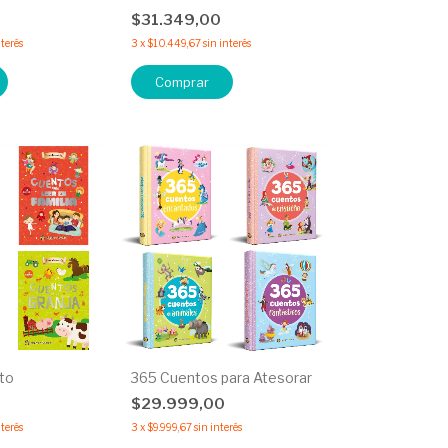
$31.349,00
nterés
3
x
$10.449,67
sin interés
Comprar
to
365 Cuentos para Atesorar
0
$29.999,00
nterés
3
x
$9.999,67
sin interés