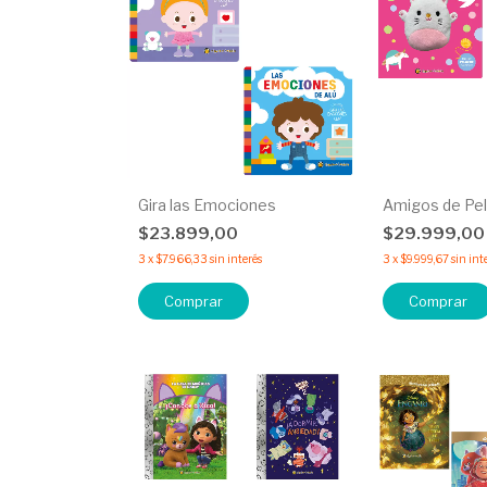
Gira las Emociones
Amigos de Pe
$23.899,00
$29.999,0
3
x
$7.966,33
sin interés
3
x
$9.999,67
sin int
Comprar
Comprar