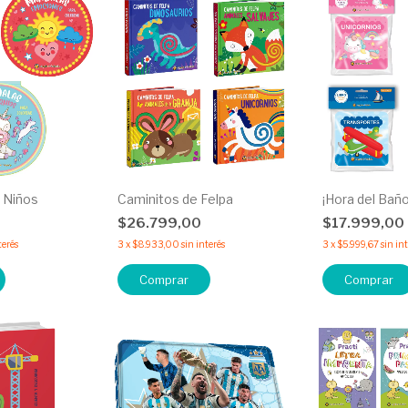
 Niños
Caminitos de Felpa
¡Hora del Baño
$26.799,00
$17.999,00
terés
3
x
$8.933,00
sin interés
3
x
$5.999,67
sin in
Comprar
Comprar