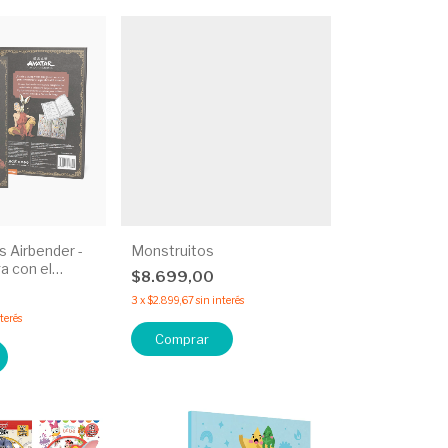
s Airbender -
Monstruitos
a con el
$8.699,00
e.
3
x
$2.899,67
sin interés
nterés
Comprar