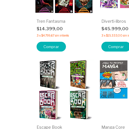
Tren Fantasma
Diverti-libros
$14.399,00
$45.999,0
3
x
$4.799,67
sin interés
3
x
$15.333,00
sin 
Comprar
Comprar
Escape Book
Manga Core