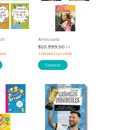
cti
Artescuela
$10.999,00
2x1
terés
3
x
$3.666,33
sin interés
Comprar