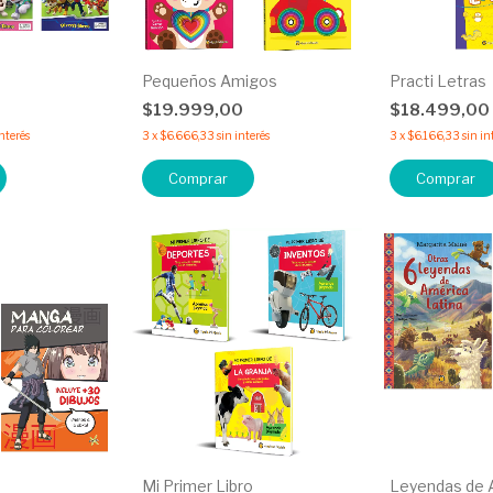
Pequeños Amigos
Practi Letras
0
$19.999,00
$18.499,00
interés
3
x
$6.666,33
sin interés
3
x
$6.166,33
sin in
Comprar
Comprar
Mi Primer Libro
Leyendas de 