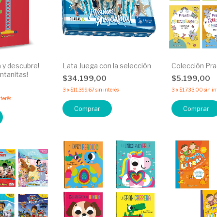
ta y descubre!
Lata Juega con la selección
Colección Pra
entanitas!
$34.199,00
$5.199,00
0
3
x
$11.399,67
sin interés
3
x
$1.733,00
sin in
nterés
Comprar