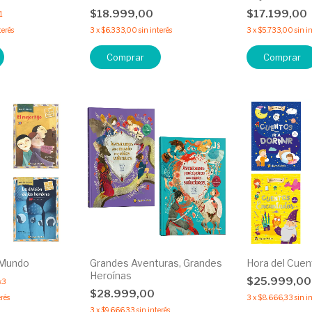
$18.999,00
$17.199,00
1
terés
3
x
$6.333,00
sin interés
3
x
$5.733,00
sin i
Comprar
Comprar
 Mundo
Grandes Aventuras, Grandes
Hora del Cuen
Heroínas
$25.999,0
x3
$28.999,00
erés
3
x
$8.666,33
sin i
3
x
$9.666,33
sin interés