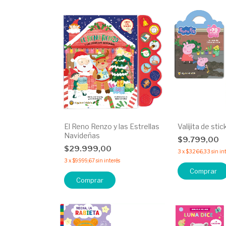
El Reno Renzo y las Estrellas
Valijita de sti
Navideñas
$9.799,00
$29.999,00
3
x
$3.266,33
sin in
3
x
$9.999,67
sin interés
Comprar