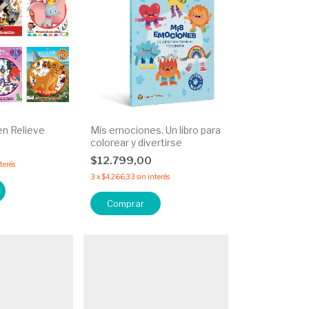
n Relieve
Mis emociones. Un libro para
colorear y divertirse
$12.799,00
nterés
3
x
$4.266,33
sin interés