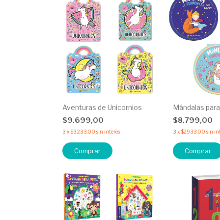
Aventuras de Unicornios
Mándalas para
$9.699,00
$8.799,00
3
x
$3.233,00
sin interés
3
x
$2.933,00
sin in
Comprar
Comprar