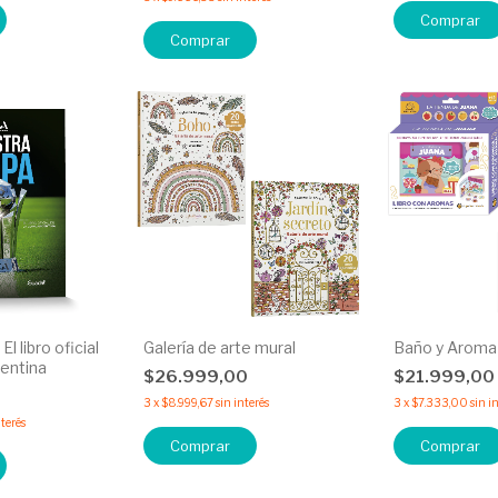
Comprar
Comprar
l libro oficial
Galería de arte mural
Baño y Aroma
gentina
$26.999,00
$21.999,00
0
3
x
$8.999,67
sin interés
3
x
$7.333,00
sin i
nterés
Comprar
Comprar