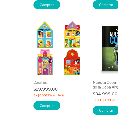
Comprar
Comprar
Casitas
Nuesta Copa - E
de la Copa Ar
$19.999,00
$34.999,0
3
x
$6.666,33
sin interés
3
x
$11.666,33
sin i
Comprar