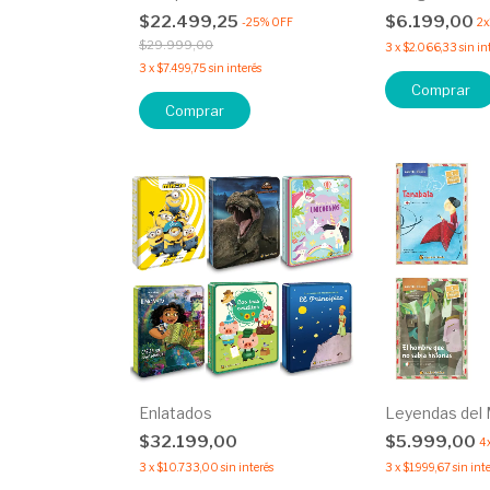
$22.499,25
$6.199,00
-
25
%
OFF
2x
$29.999,00
3
x
$2.066,33
sin in
3
x
$7.499,75
sin interés
Comprar
Comprar
Enlatados
Leyendas del
$32.199,00
$5.999,00
4
3
x
$10.733,00
sin interés
3
x
$1.999,67
sin int