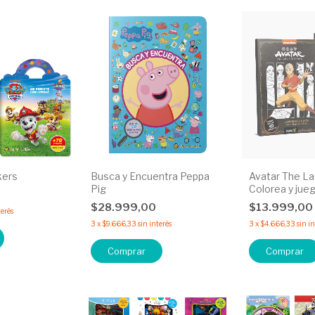
ckers
Busca y Encuentra Peppa
Avatar The La
Pig
Colorea y jueg
maesto del air
$28.999,00
$13.999,00
terés
3
x
$9.666,33
sin interés
3
x
$4.666,33
sin i