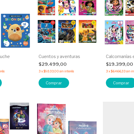
luche
Cuentos y aventuras
Calcomanías e
0
$29.499,00
$19.399,00
erés
3
x
$9.833,00
sin interés
3
x
$6.466,33
sin i
Comprar
Comprar