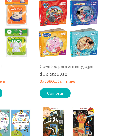
!
Cuentos para armar y jugar
$19.999,00
terés
3
x
$6.666,33
sin interés
Comprar