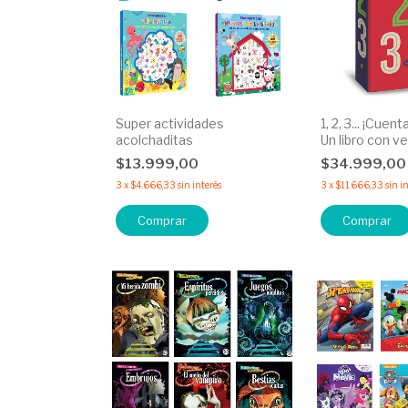
Super actividades
1, 2, 3... ¡Cuen
acolchaditas
Un libro con v
$13.999,00
$34.999,0
3
x
$4.666,33
sin interés
3
x
$11.666,33
sin i
Comprar