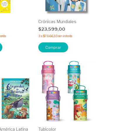
Crónicas Mundiales
$23.599,00
terés
3
x
$7.866,33
sin interés
América Latina
Tubicolor