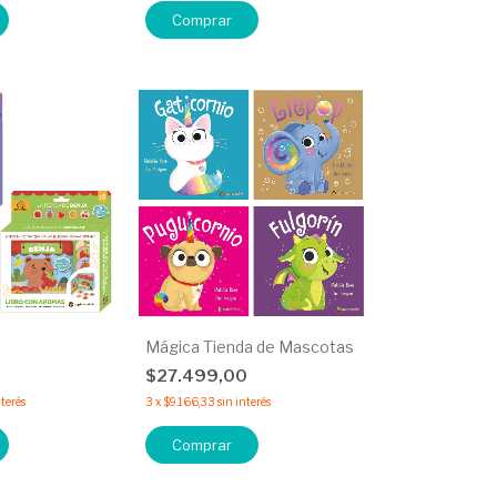
Comprar
Mágica Tienda de Mascotas
$27.499,00
nterés
3
x
$9.166,33
sin interés
Comprar