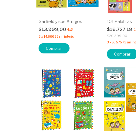
Garfield y sus Amigos
101 Palabras
$13.999,00
$16.727,18
4x3
-
$20.399,00
3
x
$4.666,33
sin interés
3
x
$5.575,73
sin in
Comprar
Comprar