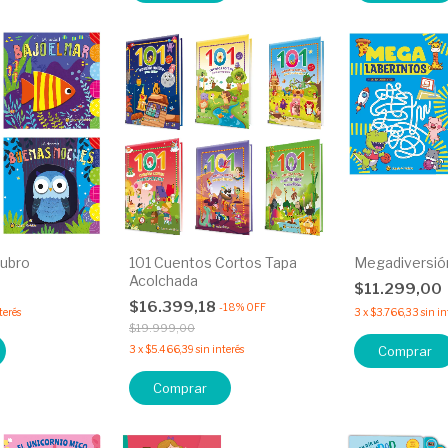
ubro
101 Cuentos Cortos Tapa
Megadiversió
Acolchada
$11.299,00
$16.399,18
-
18
%
OFF
terés
3
x
$3.766,33
sin in
$19.999,00
3
x
$5.466,39
sin interés
Comprar
Comprar