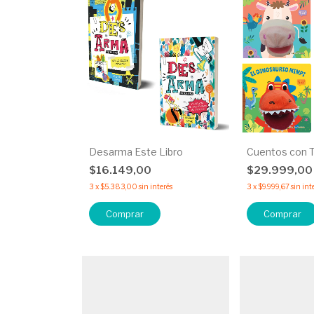
Desarma Este Libro
Cuentos con T
$16.149,00
$29.999,0
3
x
$5.383,00
sin interés
3
x
$9.999,67
sin int
Comprar
Comprar