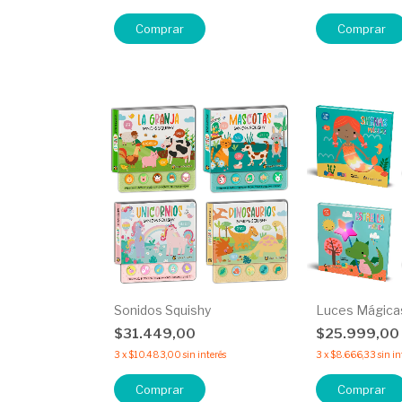
Comprar
Comprar
Sonidos Squishy
Luces Mágica
$31.449,00
$25.999,00
3
x
$10.483,00
sin interés
3
x
$8.666,33
sin in
Comprar
Comprar