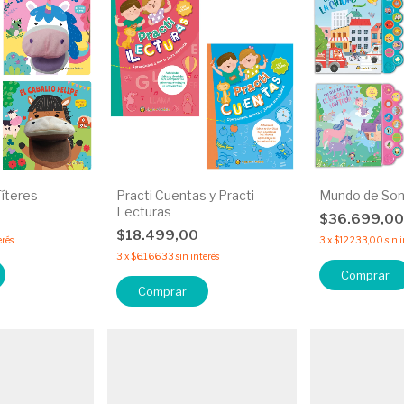
íteres
Practi Cuentas y Practi
Mundo de Son
Lecturas
0
$36.699,0
$18.499,00
erés
3
x
$12.233,00
sin 
3
x
$6.166,33
sin interés
Comprar
Comprar