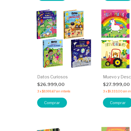
Datos Curiosos
Muevo y Desc
$26.999,00
$27.999,00
3
x
$8.999,67
sin interés
3
x
$9.333,00
sin in
Comprar
Comprar