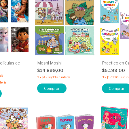
elículas de
Moshi Moshi
Practico en C
$14.899,00
$5.199,00
x3
3
x
$4.966,33
sin interés
3
x
$1.733,00
sin in
nterés
Comprar
Comprar