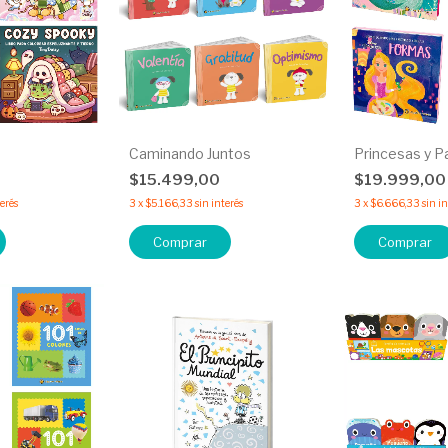
Caminando Juntos
Princesas y P
$15.499,00
$19.999,0
terés
3
x
$5.166,33
sin interés
3
x
$6.666,33
sin i
Comprar
Comprar