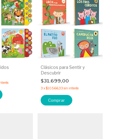
idos
Clásicos para Sentir y
Descubrir
0
$31.699,00
interés
3
x
$10.566,33
sin interés
Comprar