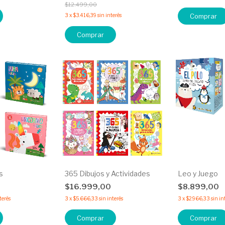
$12.499,00
3
x
$3.416,39
sin interés
Comprar
Comprar
s
365 Dibujos y Actividades
Leo y Juego
$16.999,00
$8.899,00
terés
3
x
$5.666,33
sin interés
3
x
$2.966,33
sin in
Comprar
Comprar