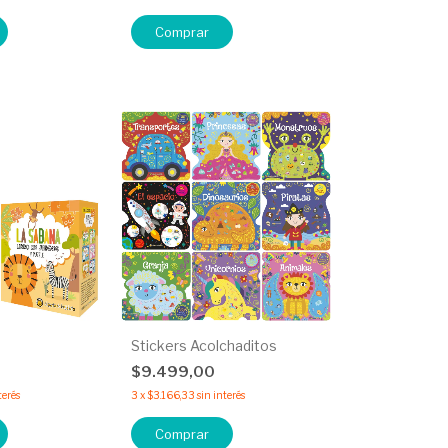
Comprar
Stickers Acolchaditos
$9.499,00
terés
3
x
$3.166,33
sin interés
Comprar