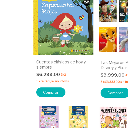
Cuentos clásicos de hoy y
Las Mejores P
siempre
Disney y Pixar
$6.299,00
$9.999,00
3x2
4
3
x
$2.099,67
sin interés
3
x
$3.333,00
sin i
Comprar
Comprar