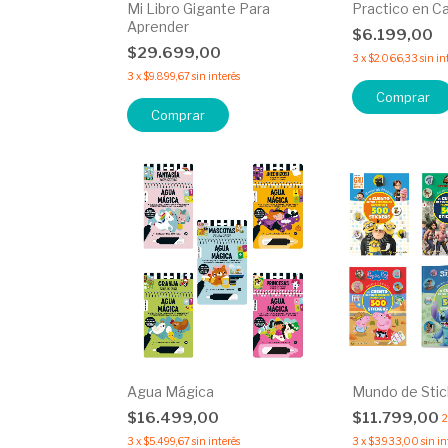
Mi Libro Gigante Para
Practico en C
Aprender
$6.199,00
$29.699,00
3
x
$2.066,33
sin in
3
x
$9.899,67
sin interés
Comprar
Comprar
Agua Mágica
Mundo de Stic
$16.499,00
$11.799,00
2
3
x
$5.499,67
sin interés
3
x
$3.933,00
sin in