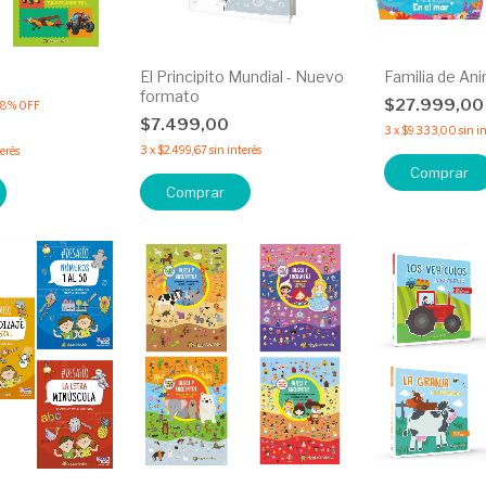
El Principito Mundial - Nuevo
Familia de An
formato
$27.999,0
18
%
OFF
$7.499,00
3
x
$9.333,00
sin i
3
x
$2.499,67
sin interés
terés
Comprar