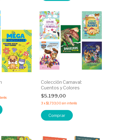
n
Colección Carnaval:
Cuentos y Colores
$5.199,00
terés
3
x
$1.733,00
sin interés
Comprar