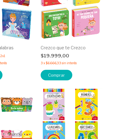
alabras
Crezco que te Crezco
0
$19.999,00
2x1
nterés
3
x
$6.666,33
sin interés
Comprar