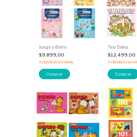
Juego y Borro
Tiny Daisy
$9.899,00
$12.499,00
3
x
$3.299,67
sin interés
3
x
$4.166,33
sin in
Comprar
Comprar