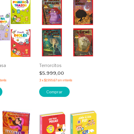
asa
Terrorcitos
$5.999,00
terés
3
x
$1.999,67
sin interés
Comprar