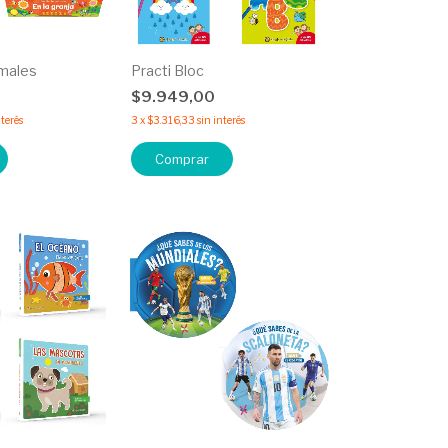
imales
Practi Bloc
0
$9.949,00
nterés
3
x
$3.316,33
sin interés
Comprar