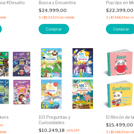
asa #Desafio
Busca y Encuentra
Pop Ups en M
$24.999,00
$22.399,0
terés
3
x
$8.333,00
sin interés
3
x
$7.466,33
sin in
Comprar
Comprar
kers
101 Preguntas y
El Rincón de 
Curiosidades
$15.499,00
x1
$10.249,18
-
18
%
OFF
terés
3
x
$5.166,33
sin in