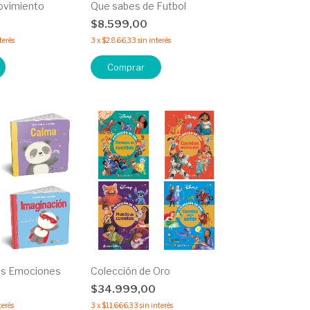
ovimiento
Que sabes de Futbol
0
$8.599,00
terés
3
x
$2.866,33
sin interés
Comprar
las Emociones
Colección de Oro
$34.999,00
terés
3
x
$11.666,33
sin interés