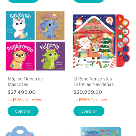
Mágica Tienda de
El Reno Renzo y las
Mascotas
Estrellas Navideñas
$27.499,00
$29.999,00
3
x
$9.166,33
sin interés
3
x
$9.999,67
sin interés
Comprar