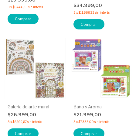
$19.999,00
$34.999,00
3
x
$6.666,33
sin interés
3
x
$11.666,33
sin interés
Comprar
Galería de arte mural
Baño y Aroma
$26.999,00
$21.999,00
3
x
$8.999,67
sin interés
3
x
$7.333,00
sin interés
Comprar
Comprar