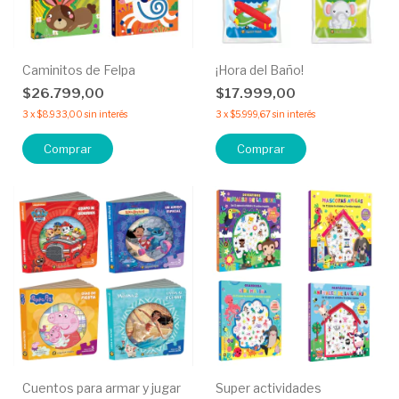
Caminitos de Felpa
¡Hora del Baño!
$26.799,00
$17.999,00
3
x
$8.933,00
sin interés
3
x
$5.999,67
sin interés
Comprar
Comprar
Cuentos para armar y jugar
Super actividades