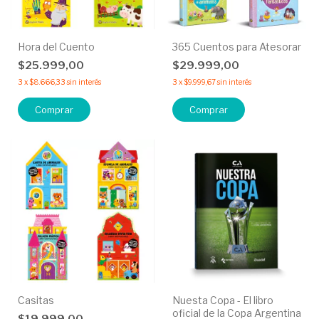
Hora del Cuento
365 Cuentos para Atesorar
$25.999,00
$29.999,00
3
x
$8.666,33
sin interés
3
x
$9.999,67
sin interés
Comprar
Comprar
Casitas
Nuesta Copa - El libro
oficial de la Copa Argentina