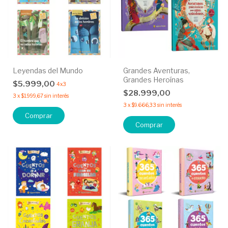
Leyendas del Mundo
Grandes Aventuras,
Grandes Heroínas
$5.999,00
4x3
$28.999,00
3
x
$1.999,67
sin interés
3
x
$9.666,33
sin interés
Comprar
Comprar