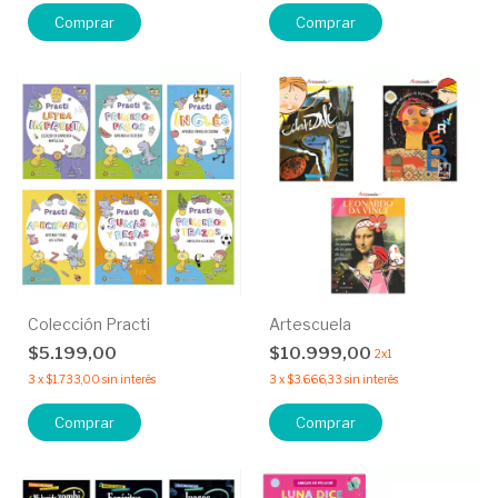
Colección Practi
Artescuela
$5.199,00
$10.999,00
2x1
3
x
$1.733,00
sin interés
3
x
$3.666,33
sin interés
Comprar
Comprar