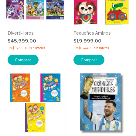
Diverti-libros
Pequeños Amigos
$45.999,00
$19.999,00
3
x
$15.333,00
sin interés
3
x
$6.666,33
sin interés
Comprar
Comprar