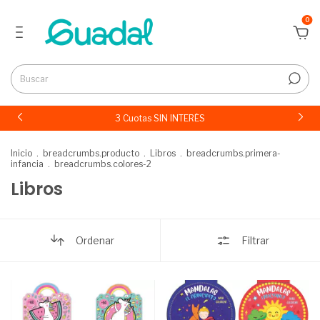
0
3 Cuotas SIN INTERÉS
Inicio
.
breadcrumbs.producto
.
Libros
.
breadcrumbs.primera-
infancia
.
breadcrumbs.colores-2
Libros
Ordenar
Filtrar