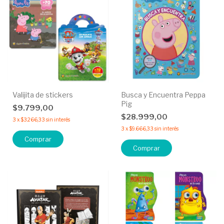
Valijita de stickers
Busca y Encuentra Peppa
Pig
$9.799,00
$28.999,00
3
x
$3.266,33
sin interés
3
x
$9.666,33
sin interés
Comprar