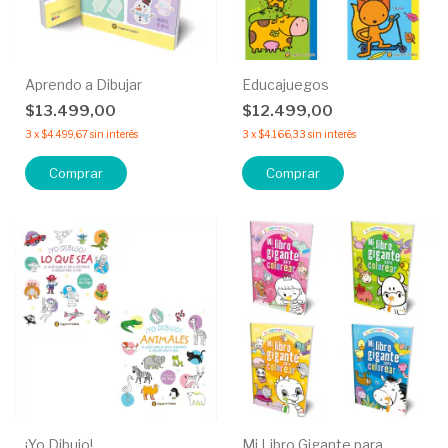
Aprendo a Dibujar
Educajuegos
$13.499,00
$12.499,00
3
x
$4.499,67
sin interés
3
x
$4.166,33
sin interés
Comprar
¡Yo Dibujo!
Mi Libro Gigante para