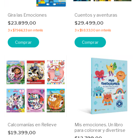
Gira las Emociones
Cuentos y aventuras
$23.899,00
$29.499,00
3
x
$7.966,33
sin interés
3
x
$9.833,00
sin interés
Comprar
Comprar
Calcomanías en Relieve
Mis emociones. Un libro
para colorear y divertirse
$19.399,00