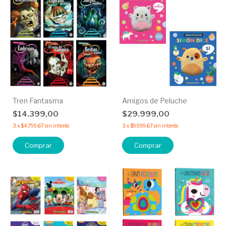
Tren Fantasma
Amigos de Peluche
$14.399,00
$29.999,00
3
x
$4.799,67
sin interés
3
x
$9.999,67
sin interés
Comprar
Comprar