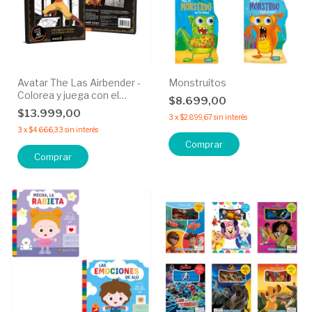
Avatar The Las Airbender -
Monstruitos
Colorea y juega con el
$8.699,00
maesto del aire.
$13.999,00
3
x
$2.899,67
sin interés
3
x
$4.666,33
sin interés
Comprar