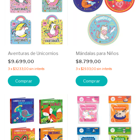
Aventuras de Unicornios
Mándalas para Niños
$9.699,00
$8.799,00
3
x
$3.233,00
sin interés
3
x
$2.933,00
sin interés
Comprar
Comprar