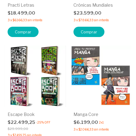
Practi Letras
Crónicas Mundiales
$18.499,00
$23.599,00
3
x
$6.166,33
sin interés
3
x
$7.866,33
sin interés
Comprar
Escape Book
Manga Core
$22.499,25
$6.199,00
-
25
%
OFF
2x1
$29.999,00
3
x
$2.066,33
sin interés
3
x
$7.499,75
sin interés