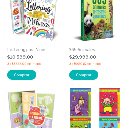
Lettering para Niños
365 Animales
$10.599,00
$29.999,00
3
x
$3.533,00
sin interés
3
x
$9.999,67
sin interés