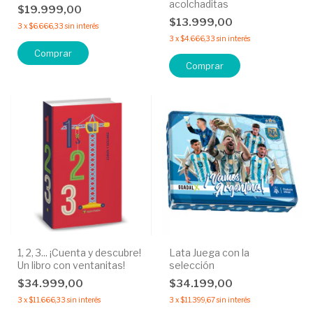
acolchaditas
$19.999,00
$13.999,00
3
x
$6.666,33
sin interés
3
x
$4.666,33
sin interés
Comprar
Comprar
1, 2, 3... ¡Cuenta y descubre!
Lata Juega con la
Un libro con ventanitas!
selección
$34.999,00
$34.199,00
3
x
$11.666,33
sin interés
3
x
$11.399,67
sin interés