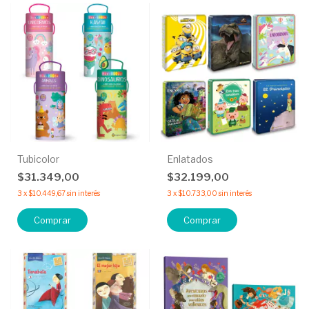
Tubicolor
Enlatados
$31.349,00
$32.199,00
3
x
$10.449,67
sin interés
3
x
$10.733,00
sin interés
Comprar
Comprar