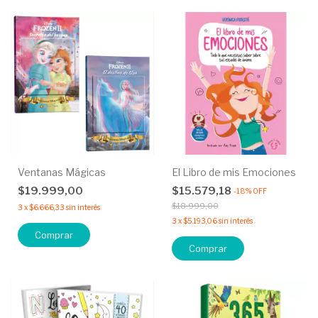
Ventanas Mágicas
El Libro de mis Emociones
$19.999,00
$15.579,18
-
18
%
OFF
$18.999,00
3
x
$6.666,33
sin interés
3
x
$5.193,06
sin interés
Comprar