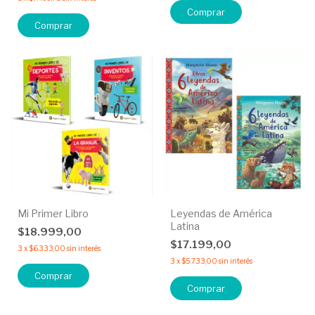
Comprar
Comprar
Mi Primer Libro
Leyendas de América
Latina
$18.999,00
$17.199,00
3
x
$6.333,00
sin interés
3
x
$5.733,00
sin interés
Comprar
Comprar