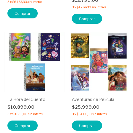
$12.799,00
3
x
$6.466,33
sin interés
3
x
$4.266,33
sin interés
Comprar
La Hora del Cuento
Aventuras de Película
$10.899,00
$25.999,00
3
x
$3.633,00
sin interés
3
x
$8.666,33
sin interés
Comprar
Comprar