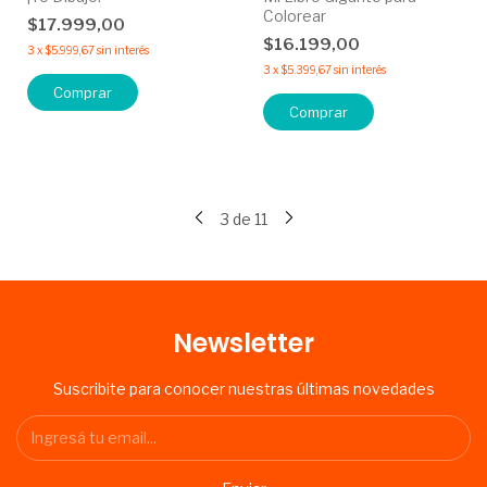
Colorear
$17.999,00
$16.199,00
3
x
$5.999,67
sin interés
3
x
$5.399,67
sin interés
Comprar
Comprar
3
de
11
Newsletter
Suscribite para conocer nuestras últimas novedades